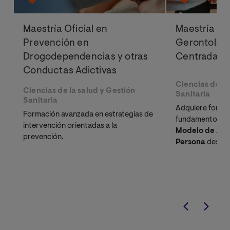
Maestría Oficial en
Maestría Ofi
Prevención en
Gerontologí
Drogodependencias y otras
Centrada en
Conductas Adictivas
Ciencias de la
Ciencias de la salud y Gestión
Sanitaria
Sanitaria
Adquiere formac
Formación avanzada en estrategias de
fundamentos te
intervención orientadas a la
Modelo de Ate
prevención.
Persona
desde 
transdisciplinar,
habilidades para
implementación 