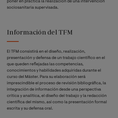
poner en práctica la realización de una intervención
Evaluación en
sociosanitaria supervisada.
Trabajo Social
en el ámbito
sanitario
Información del TFM
Habilidades de
gestión para el
El TFM consistirá en el diseño, realización,
Trabajador
presentación y defensa de un trabajo científico en el
Social en el
que queden reflejadas las competencias,
ámbito
conocimientos y habilidades adquiridas durante el
sanitario
curso del Máster. Para su elaboración será
imprescindible el proceso de revisión bibliográfica, la
Técnicas y
integración de información desde una perspectiva
métodos de
crítica y analítica, el diseño del trabajo y la redacción
intervención
científica del mismo, así como la presentación formal
en Trabajo
escrita y su defensa oral.
Social en el