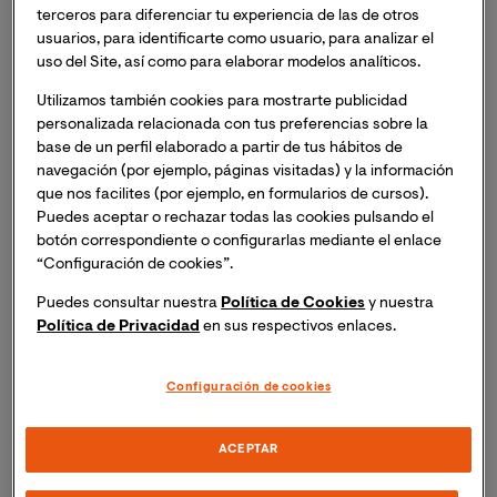
Porque creemos en
una sanidad más humana
,
terceros para diferenciar tu experiencia de las de otros
nuestra facultad inspira a alumnos y profesionales
usuarios, para identificarte como usuario, para analizar el
a
transformar la atención sanitaria
, poniendo al
uso del Site, así como para elaborar modelos analíticos.
paciente, la familia y los profesionales en el centro
Utilizamos también cookies para mostrarte publicidad
de cada decisión.
personalizada relacionada con tus preferencias sobre la
base de un perfil elaborado a partir de tus hábitos de
navegación (por ejemplo, páginas visitadas) y la información
Mediante una combinación de
conocimiento
que nos facilites (por ejemplo, en formularios de cursos).
teórico, análisis de casos clínicos y seminarios
Puedes aceptar o rechazar todas las cookies pulsando el
exclusivos
impartidos por referentes del sector,
botón correspondiente o configurarlas mediante el enlace
desarrollarás competencias para trasladar de
“Configuración de cookies”.
manera inmediata a tu entorno profesional,
Puedes consultar nuestra
Política de Cookies
y nuestra
contribuyendo a generar un cambio real y
Política de Privacidad
en sus respectivos enlaces.
sostenible en la sanidad.
Configuración de cookies
Un valor añadido que refuerza tu perfil
profesional desde el primer día.
ACEPTAR