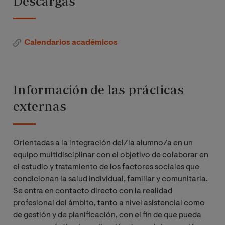
Descargas
Organización
Tesis fin de maestría
del sistema
sanitario
Calendarios académicos
Total de créditos
Sociología y
humanización
Información de las prácticas
de la salud
externas
comunitaria
Investigación
Orientadas a la integración del/la alumno/a en un
aplicada e
equipo multidisciplinar con el objetivo de colaborar en
innovación en
el estudio y tratamiento de los factores sociales que
trabajo social
condicionan la salud individual, familiar y comunitaria.
en el ámbito
Se entra en contacto directo con la realidad
sanitario
profesional del ámbito, tanto a nivel asistencial como
de gestión y de planificación, con el fin de que pueda
Diagnóstico y