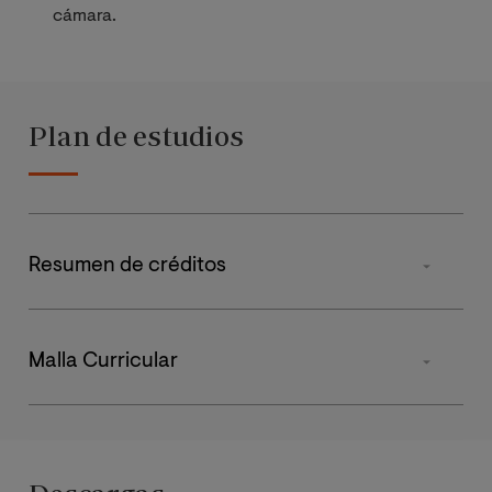
cámara.
Plan de estudios
Resumen de créditos
TIPO DE MATERIA
Malla Curricular
Obligatorias
ASIGNATURA
PRIMER
S
CUATRIMESTRE
CUA
Prácticas Externas