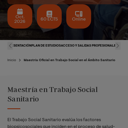
Oct.
60 ECTS
Online
2026
PRESENTACIÓN
PLAN DE ESTUDIOS
ACCESO Y SALIDAS PROFESIONALES
CLAU
Inicio
Maestría Oficial en Trabajo Social en el Ámbito Sanitario
Maestría en Trabajo Social
Sanitario
El Trabajo Social Sanitario evalúa los factores
biopsicosociales que inciden en el proceso de salud-