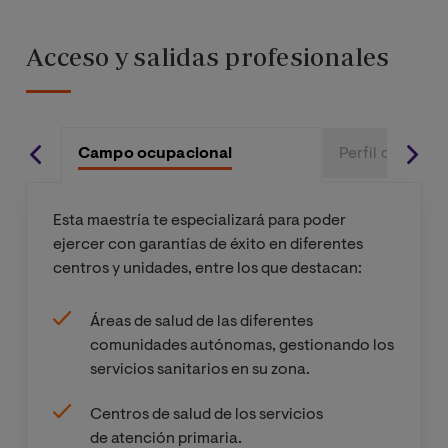
ámbito
sanitario
Acceso y salidas profesionales
Diseño y
evaluación de
programas de
Campo ocupacional
Perfil de Ingre
intervención
en Trabajo
Social en el
Esta maestría te especializará para poder
ámbito
ejercer con garantías de éxito en diferentes
sanitario
centros y unidades, entre los que destacan:
Intervención
Áreas de salud de las diferentes
en Trabajo
comunidades autónomas, gestionando los
Social en el
servicios sanitarios en su zona.
ámbito de la
atención
Centros de salud de los servicios
primaria
de atención primaria.