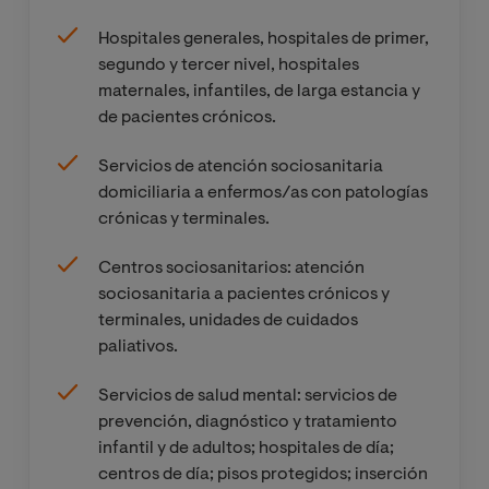
Hospitales generales, hospitales de primer,
Intervención
segundo y tercer nivel, hospitales
en Trabajo
maternales, infantiles, de larga estancia y
Social en el
de pacientes crónicos.
ámbito de la
atención
Servicios de atención sociosanitaria
hospitalaria
domiciliaria a enfermos/as con patologías
crónicas y terminales.
Prácticas
Externas
Centros sociosanitarios: atención
sociosanitaria a pacientes crónicos y
terminales, unidades de cuidados
Trabajo Final
paliativos.
de Máster
Servicios de salud mental: servicios de
prevención, diagnóstico y tratamiento
infantil y de adultos; hospitales de día;
centros de día; pisos protegidos; inserción