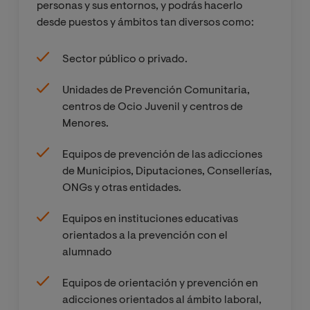
personas y sus entornos, y podrás hacerlo
drogodepend
desde puestos y ámbitos tan diversos como:
encias: medios
de
Sector público o privado.
comunicación
, ámbito
Unidades de Prevención Comunitaria,
laboral,
centros de Ocio Juvenil y centros de
comunitario y
Menores.
reducción de
riesgos
Equipos de prevención de las adicciones
de Municipios, Diputaciones, Consellerías,
Prevención en
ONGs y otras entidades.
conductas
adictivas no
Equipos en instituciones educativas
relacionadas a
orientados a la prevención con el
sustancias
alumnado
Equipos de orientación y prevención en
Prevención
adicciones orientados al ámbito laboral,
selectiva y