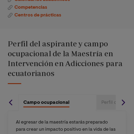
Total de créditos
Competencias
Políticas y
Centros de prácticas
recursos en
conductas
adictivas
Perfil del aspirante y campo
ocupacional de la Maestría en
Prevención en
drogodepend
Intervención en Adicciones para
encias: ámbito
ecuatorianos
escolar
Prevención en
drogodepend
Campo ocupacional
Perfil de Ingre
encias: ámbito
familiar
Al egresar de la maestría estarás preparado
para crear un impacto positivo en la vida de las
Prevención en