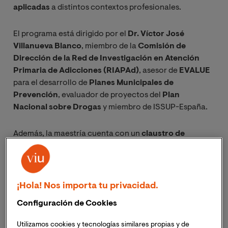
aplicadas
a distintos contextos profesionales.
El programa está dirigido por el
Dr. Víctor José
Villanueva Blanco
, miembro de la
Comisión de
Dirección de la Red de Investigación en Atención
Primaria de Adicciones (RIAPAd)
, asesor de
EVALUE
para el desarrollo de
Planes Municipales de
Prevención
, evaluador de proyectos del
Plan
Nacional sobre Drogas
y miembro de ISSUP-España.
Además, la maestría cuenta con un
claustro de
expertos e investigadores
pertenecientes a
instituciones como el
Observatorio Español de las
Drogas y Adicciones y el Instituto Europeo de
Estudios de Prevención.
¡Hola! Nos importa tu privacidad.
Configuración de Cookies
Da un paso adelante en tu desarrollo profesional
con
la
1ª Universidad Online en Ciencias de la Salud*.
Más
Utilizamos cookies y tecnologías similares propias y de