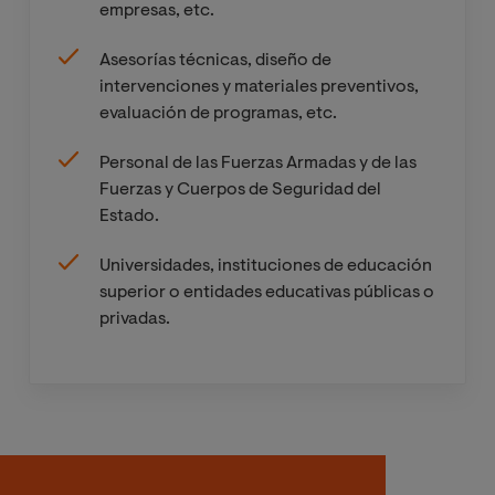
empresas, etc.
otras
conductas
Asesorías técnicas, diseño de
problema
intervenciones y materiales preventivos,
evaluación de programas, etc.
Criterios de
Personal de las Fuerzas Armadas y de las
calidad
Fuerzas y Cuerpos de Seguridad del
aplicados a la
Estado.
evaluación de
necesidades y
Universidades, instituciones de educación
recursos,
superior o entidades educativas públicas o
formulación y
privadas.
diseño de la
intervención
preventiva
Criterios de
calidad