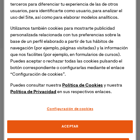
de
24.000 especialistas del área
ya confiaron en
terceros para diferenciar tu experiencia de las de otros
nosotros para su formación.
usuarios, para identificarte como usuario, para analizar el
uso del Site, así como para elaborar modelos analíticos.
*Ministerio de Educación y FP; Informe Másteres 
Utilizamos también cookies para mostrarte publicidad
Universidades privadas online 2023-2024.
personalizada relacionada con tus preferencias sobre la
base de un perfil elaborado a partir de tus hábitos de
navegación (por ejemplo, páginas visitadas) y la información
que nos facilites (por ejemplo, en formularios de cursos).
Puedes aceptar o rechazar todas las cookies pulsando el
Formación diferencial incluida en tu
botón correspondiente o configurarlas mediante el enlace
matrícula
“Configuración de cookies”.
Puedes consultar nuestra
Política de Cookies
y nuestra
El maestría incorpora el
Programa Experto en
Política de Privacidad
en sus respectivos enlaces.
Humanización de la Asistencia Sanitaria
(10
ECTS),
orientado a impulsar una
sanidad más
humana
y centrada en el paciente, la familia y los
Configuración de cookies
profesionales. A través de
formación teórica,
análisis de casos clínicos y seminarios
ACEPTAR
exclusivos,
adquirirás competencias aplicables
desde el primer momento para transformar la