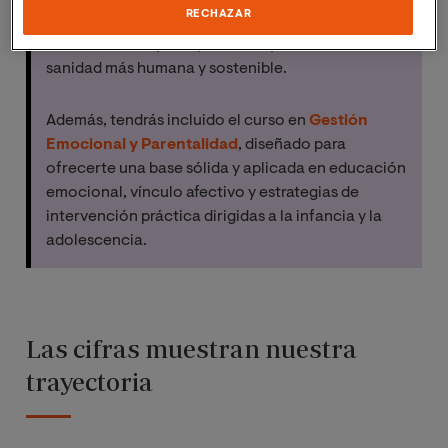
RECHAZAR
práctica asistencial, aportando un valor
diferencial a tu perfil y contribuyendo a una
sanidad más humana y sostenible.
Además, tendrás incluido el curso en
Gestión
Emocional y Parentalidad
, diseñado para
ofrecerte una base sólida y aplicada en educación
emocional, vínculo afectivo y estrategias de
intervención práctica dirigidas a la infancia y la
adolescencia.
Las cifras muestran nuestra
trayectoria