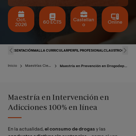
Oct.
Castellan
60 ECTS
Online
2026
o
PRESENTACIÓN
MALLA CURRICULAR
PERFIL PROFESIONAL
CLAUSTRO
CONDIC
Inicio
Maestrías Ciencias de la Salud
Maestría en Prevención en Drogodependencias y Otras Conductas Adictivas
Maestría en Intervención en
Adicciones 100% en línea
En la actualidad,
el consumo de drogas
y las