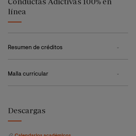
Conductas Adictivas 100% en
línea
Resumen de créditos
MATERIA
Malla curricular
Obligatorias
ASIGNATURA
PRIMER
S
CUATRIMESTRE
CUA
Prácticas Externas
Descargas
Aspectos
Tesis Fin de Maestría
básicos de las
adicciones
Calendarios académicos