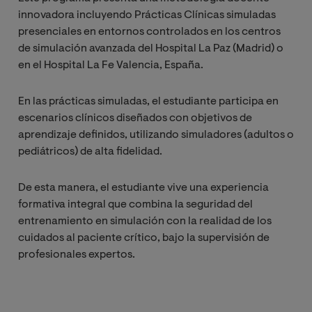
Urgencias
innovadora incluyendo Prácticas Clínicas simuladas
hospitalarias
presenciales en entornos controlados en los centros
en el paciente
de simulación avanzada del Hospital La Paz (Madrid) o
pediátrico
en el Hospital La Fe Valencia, España.
Metodología
En las prácticas simuladas, el estudiante participa en
de la
escenarios clínicos diseñados con objetivos de
investigación
aprendizaje definidos, utilizando simuladores (adultos o
pediátricos) de alta fidelidad.
Urgencias y
Emergencias
De esta manera, el estudiante vive una experiencia
extrahospitala
formativa integral que combina la seguridad del
rias
entrenamiento en simulación con la realidad de los
cuidados al paciente crítico, bajo la supervisión de
profesionales expertos.
Cuidados
enfermeros en
patologías
tiempo-