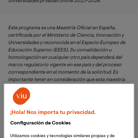
Universidades privadas online 2023-2024.
Este programa es una Maestría Oficial en España, 
certificada por el Ministerio de Ciencia, Innovación y 
Universidades y reconocida en el Espacio Europeo de 
Educación Superior (EEES). Su convalidación u 
homologación en cualquier otro país dependerá del 
marco regulatorio vigente en ese país y del proceso 
correspondiente en el momento de la solicitud. Es 
importante tener en consideración que esta maestría 
no se encuentra en el listado de títulos reconocibles 
por SENESCYT por impartirse en la modalidad en línea 
/ a distancia. Para más información al respecto, te 
aconsejamos consultar el sitio 
web oficial de 
¡Hola! Nos importa tu privacidad.
SENESCYT
Configuración de Cookies
Utilizamos cookies y tecnologías similares propias y de