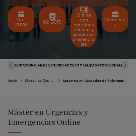
Online
Oct.
Castellan
con
60 ECTS
2026
o
prácticas
clínicas y
simuladas
presencia
les
PRESENTACIÓN
PLAN DE ESTUDIOS
ACCESO Y SALIDAS PROFESIONALES
CLAU
Inicio
Maestrías Ciencias de la Salud
Maestría en Cuidados de Enfermería de Urgencias y Emergencias
Máster en Urgencias y
Emergencias Online