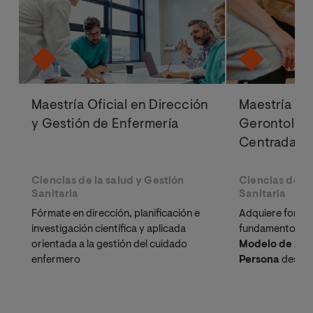
Maestría Oficial en Dirección
Maestría Ofi
y Gestión de Enfermería
Gerontologí
Centrada en
Ciencias de la salud y Gestión
Ciencias de la
Sanitaria
Sanitaria
Fórmate en dirección, planificación e
Adquiere formac
investigación científica y aplicada
fundamentos te
orientada a la gestión del cuidado
Modelo de Ate
enfermero
Persona
desde 
transdisciplinar,
habilidades para
implementación 