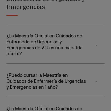
Emergencias
¿La Maestría Oficial en Cuidados de
Enfermería de Urgencias y
Emergencias de VIU es una maestría
oficial?
Sí, la
Maestría Oficial en Cuidados de Enfermería de
Urgencias y Emergencias
es oficial y reconocida en
¿Puedo cursar la Maestría en
España. Puedes verificar su publicación en el Registro
Cuidados de Enfermería de Urgencias
de Universidades, Centros y Títulos (RUCT) del
y Emergencias en 1 año?
Ministerio de Educación y Formación Profesional del
Gobierno de España en el siguiente
enlace
.
Así es. La
Maestría Oficial en Cuidados de Enfermería
de Urgencias y Emergencias
tiene 60 créditos ECTS y
¿La Maestría Oficial en Cuidados de