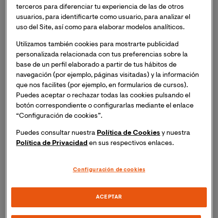
terceros para diferenciar tu experiencia de las de otros
Las cifras muestran nuestra
usuarios, para identificarte como usuario, para analizar el
trayectoria
uso del Site, así como para elaborar modelos analíticos.
Utilizamos también cookies para mostrarte publicidad
personalizada relacionada con tus preferencias sobre la
base de un perfil elaborado a partir de tus hábitos de
1ª
navegación (por ejemplo, páginas visitadas) y la información
que nos facilites (por ejemplo, en formularios de cursos).
Puedes aceptar o rechazar todas las cookies pulsando el
botón correspondiente o configurarlas mediante el enlace
Universidad Online en
“Configuración de cookies”.
Ciencias de la Salud*
Puedes consultar nuestra
Política de Cookies
y nuestra
*Ministerio de Educación y 
Política de Privacidad
en sus respectivos enlaces.
FP; Informe Másteres 
Universidades privadas 
Configuración de cookies
online 2023-2024
+25.000
ACEPTAR