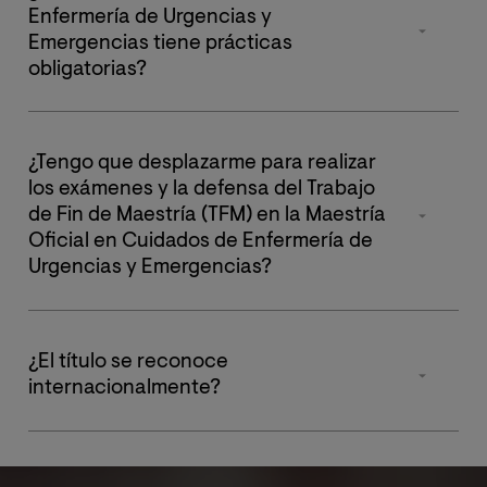
está diseñado para completarse en un año académico.
Enfermería de Urgencias y
Sin embargo, si lo prefieres, puedes aplazar las
Emergencias tiene prácticas
prácticas y el Trabajo de Fin de Maestría (TFM) sin costo
obligatorias?
adicional, siempre que sigas las directrices
establecidas por la universidad.
Sí. La maestría incluye
prácticas clínicas simuladas
obligatorias
, que se realizan de forma presencial en
¿Tengo que desplazarme para realizar
centros de simulación avanzada como el
Hospital La
los exámenes y la defensa del Trabajo
Paz (Madrid)
o el
Hospital La Fe (Valencia, España)
.
de Fin de Maestría (TFM) en la Maestría
Oficial en Cuidados de Enfermería de
Urgencias y Emergencias?
No. Toda la formación, incluidas las evaluaciones y la
defensa del TFM, se realiza de manera completamente
¿El título se reconoce
virtual. No necesitas desplazarte en ningún momento.
internacionalmente?
El título es oficial en España. La convalidación o
reconocimiento fuera de Europa dependerá de la