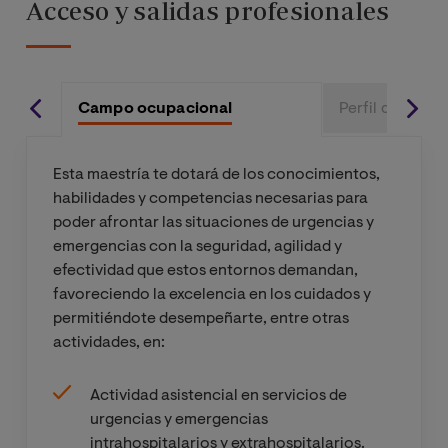
Acceso y salidas profesionales
dependientes
Procedimient
os y técnicas
Campo ocupacional
Perfil de Ingre
avanzadas de
Enfermería en
Urgencias y
Esta maestría te dotará de los conocimientos,
Emergencias.
habilidades y competencias necesarias para
Tecnología y
poder afrontar las situaciones de urgencias y
divulgación
emergencias con la seguridad, agilidad y
sanitaria
efectividad que estos entornos demandan,
favoreciendo la excelencia en los cuidados y
permitiéndote desempeñarte, entre otras
Prácticas
actividades, en:
Externas I
Actividad asistencial en servicios de
Prácticas
urgencias y emergencias
Externas II
intrahospitalarios y extrahospitalarios.