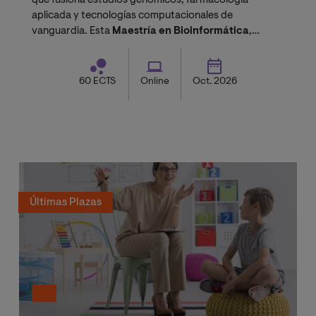
que fusiona estudios genómicos, farmacología
aplicada y tecnologías computacionales de
vanguardia. Esta
Maestría en Bioinformática
,
reconocida como
título de cuarto nivel
, te prepara
para liderar la innovación en el sector salud y
biotecnológico.
60 ECTS
Online
Oct. 2026
Últimas Plazas