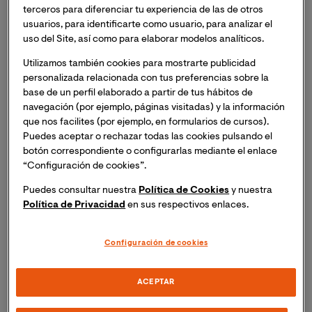
Intervención Psicológica en Problemas
terceros para diferenciar tu experiencia de las de otros
de Conducta en la Escuela
usuarios, para identificarte como usuario, para analizar el
uso del Site, así como para elaborar modelos analíticos.
Ciencias de la salud y Gestión Sanitaria
Utilizamos también cookies para mostrarte publicidad
Título Oficial Europeo. Especialízate formándote
personalizada relacionada con tus preferencias sobre la
en la primera universidad online que brinda un
base de un perfil elaborado a partir de tus hábitos de
posgrado enfocado en la prevención de
navegación (por ejemplo, páginas visitadas) y la información
conflictos en el comportamiento escolar.
que nos facilites (por ejemplo, en formularios de cursos).
Puedes aceptar o rechazar todas las cookies pulsando el
botón correspondiente o configurarlas mediante el enlace
60 ECTS
Online
Oct. 2026
“Configuración de cookies”.
Puedes consultar nuestra
Política de Cookies
y nuestra
Política de Privacidad
en sus respectivos enlaces.
Configuración de cookies
Plazas limitadas
ACEPTAR