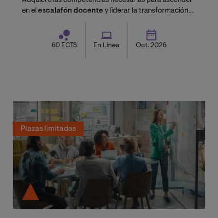
Adquiere las competencias necesarias para ascender
en el
escalafón docente
y liderar la transformación
en las aulas.
60 ECTS
En Línea
Oct. 2026
Plazas limitadas