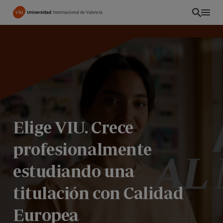
Pasar
al
contenido
principal
Elige VIU. Crece
profesionalmente
estudiando una
EC
titulación con Calidad
Europea