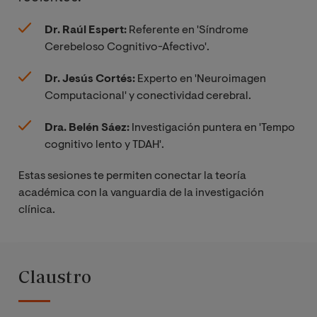
perceptuales
neurobiológicas de
y motrices
Dr. Raúl Espert:
Referente en 'Síndrome
los trastornos
Cerebeloso Cognitivo-Afectivo'.
psiquiátricos
Intervención
neuropsicológ
Dr. Jesús Cortés:
Experto en 'Neuroimagen
ica en el
Computacional' y conectividad cerebral.
ámbito
ECTS
psiquiátrico
MÓDULO III
Dra. Belén Sáez:
Investigación puntera en 'Tempo
cognitivo lento y TDAH'.
Prácticas
Evaluación
9
Estas sesiones te permiten conectar la teoría
Neuropsicológica
académica con la vanguardia de la investigación
Trabajo Fin de
clínica.
Máster
MATERIA / ASIGNATURA
ECTS
Evaluación
4
Claustro
Neuropsicológica
Infanto-Juvenil