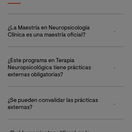
“Hoy cuento con
atención indepe
Bogotá D.C., Co
ministerio de salu
Máster fue de fá
¿La Maestría en Neuropsicología
Colombia y hoy 
Clínica es una maestría oficial?
en Neuropsicolo
para colaborar c
Sí, es un título oficial. Puedes consultar su publicación
externas de estu
en el Registro de Universidades, Centros y Títulos
en neuropsicolo
¿Este programa en Terapia
(RUCT) del Ministerio de Educación y Formación
un cuerpo docen
Neuropsicológica tiene prácticas
Profesional de España a través de este
enlace.
el trabajo que d
externas obligatorias?
permitido segui
formación como 
Sí, la
Maestría en Terapia Neuropsicológica
incluye
podido contar 
prácticas obligatorias
equivalentes a
6 ECTS
, con una
de mi tutora de 
¿Se pueden convalidar las prácticas
estancia de
100 horas en centros con servicio de
creciendo en el
externas?
neuropsicología
. Además, tienes la opción de realizar
experiencia en l
hasta
500 horas de prácticas extracurriculares
para
Sí. Si cuentas con al menos un año de experiencia
ampliar tu experiencia profesional.
profesional demostrable en neuropsicología realizando