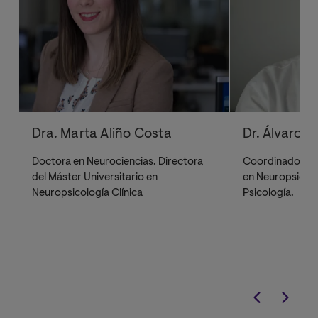
Intervención en
Trastornos del
Neurodesarrollo
Rehabilitación de
3
procesos
atencionales y
Dra. Marta Aliño Costa
Dr. Álvaro L
función ejecutiva
Doctora en Neurociencias. Directora
Coordinador del
del Máster Universitario en
en Neuropsicolo
Intervención en
3
Neuropsicología Clínica
Psicología.
alteraciones
mnésicas y del
lenguaje
Rehabilitación en
3
alteraciones
perceptuales y