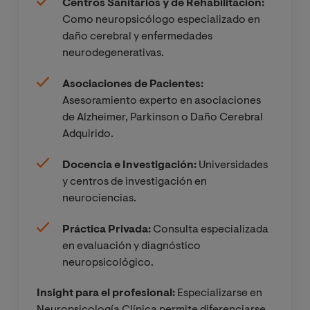
Centros Sanitarios y de Rehabilitación:
Neurobiología
ECTS
Como neuropsicólogo especializado en
normal y
MÓDULO II
daño cerebral y enfermedades
patológica de
neurodegenerativas.
la percepción
Neurociencia cognitiva:
15
y del control
actividad normal y
Asociaciones de Pacientes:
motor
patológica de las
Asesoramiento experto en asociaciones
voluntario
funciones cognitivas
de Alzheimer, Parkinson o Daño Cerebral
Adquirido.
Bases
MATERIA / ASIGNATURA
ECTS
neurobiológic
Docencia e Investigación:
Universidades
as de los
y centros de investigación en
Neurobiología del
3
trastornos
neurociencias.
desarrollo y
psiquiátricos
trastornos
Práctica Privada:
Consulta especializada
asociados
en evaluación y diagnóstico
Evaluación
neuropsicológico.
Neuropsicoló
Fundamentos
3
gica
Insight para el profesional:
Especializarse en
neurobiológicos de