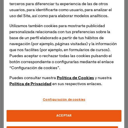
online 2023-2024
terceros para diferenciar tu experiencia de las de otros
usuarios, para identificarte como usuario, para analizar el
+25.000
uso del Site, así como para elaborar modelos analíticos.
Utilizamos también cookies para mostrarte publicidad
personalizada relacionada con tus preferencias sobre la
base de un perfil elaborado a partir de tus hábitos de
Alumnos formados en la
navegación (por ejemplo, páginas visitadas) y la información
facultad
que nos facilites (por ejemplo, en formularios de cursos).
Puedes aceptar o rechazar todas las cookies pulsando el
+1.200
botón correspondiente o configurarlas mediante el enlace
“Configuración de cookies”.
Puedes consultar nuestra
Política de Cookies
y nuestra
Política de Privacidad
en sus respectivos enlaces.
Acuerdos con centros y
asociaciones del ámbito
sanitario
Configuración de cookies
ACEPTAR