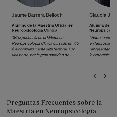
ECTS
Jaume Barrera Belloch
Claudia J. V
MÓDULO VI
Alumno de la Maestría Oficial en
Alumna del Más
Neuropsicología Clínica
Neuropsicolog
MATERIA / ASIGNATURA
ECTS
"Mi experiencia en el Máster en
“Haber cursado e
Neuropsicología Clínica cursado en VIU
en Neuropsicolog
fue completamente satisfactoria. Por
representado pa
Trabajo Fin de
6
una parte, por la gran cantidad de
la experticia de 
Máster
profesionales con los que cuenta, tanto
el contenido imp
a nivel docente como los invitados a
formación ha sid
impartir las masterclass. La
ser efectiva en 
estructuración de las asignaturas y
corrección, inte
claridad de los contenidos fue lo que
de mis paciente
me impulsó a elegir esta opción. Pero lo
proporciona los 
más destacable de esta Universidad es
cual nos permite 
Preguntas Frecuentes sobre la
la cercanía que transmite, pese a
veces que sea n
tratarse de un máster a distancia. Sin
dudas y comple
Maestría en Neuropsicología
duda, totalmente recomendable.”
previo”.