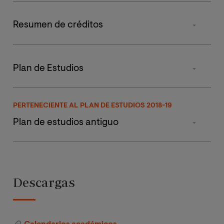
Resumen de créditos
TIPO DE MATERIA
Plan de Estudios
Obligatorias
ASIGNATURA
PRIMER
S
PERTENECIENTE AL PLAN DE ESTUDIOS 2018-19
SEMESTRE
S
Prácticas Externas
Plan de estudios antiguo
Principios y
Tesis Fin de Maestría
técnicas de
ECTS
neuroanatomí
MÓDULO I
Total de créditos
Descargas
a estructural y
funcional
Fundamentos en
9
neurociencias