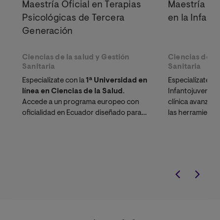
Maestría Oficial en Terapias
Maestría Ofi
Psicológicas de Tercera
en la Infanc
Generación
Ciencias de la salud y Gestión
Ciencias de la
Sanitaria
Sanitaria
Especialízate con la
1ª Universidad en
Especialízate e
línea en Ciencias de la Salud
.
Infantojuvenil 
Accede a un programa europeo con
clínica avanzad
oficialidad en Ecuador diseñado para
las herramienta
dominar las Terapias de Aceptación y
diagnosticar e
Compromiso (ACT) y otros modelos
óptima en los t
contextuales de vanguardia.
más comunes en