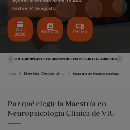
Ayudas al estudio hasta un 44%
Hasta el 14 de agosto
Oct.
60 ECTS
Online
2026
PRESENTACIÓN
PLAN DE ESTUDIOS
PERFIL PROFESIONAL
CLAUSTRO
CONDICI
Inicio
Maestrías Ciencias de la Salud
Maestría en Neuropsicología Clínica
Por qué elegir la Maestría en
Neuropsicología Clínica de VIU