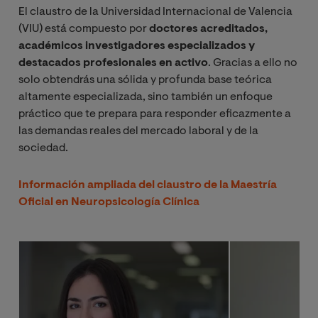
El claustro de la Universidad Internacional de Valencia
Evaluación
5
(VIU) está compuesto por
doctores acreditados,
Neuropsicológica
académicos investigadores especializados y
de la adultez y la
destacados profesionales en activo
. Gracias a ello no
vejez
solo obtendrás una sólida y profunda base teórica
altamente especializada, sino también un enfoque
práctico que te prepara para responder eficazmente a
las demandas reales del mercado laboral y de la
ECTS
sociedad.
MÓDULO IV
Información ampliada del claustro de la Maestría
Metodologías de
15
Oficial en Neuropsicología Clínica
intervención y
rehabilitación
MATERIA / ASIGNATURA
ECTS
Métodos de
3