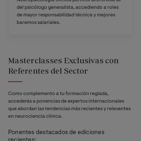
Neuropsicología Clínica permite diferenciarse
los procesos
Métodos de
del psicólogo generalista, accediendo a roles
atencionales y de la
intervención
de mayor responsabilidad técnica y mejores
función ejecutiva
en trastornos
baremos salariales.
del
Bases neurales de
3
neurodesarrol
los procesos
lo
mnésicos y del
Masterclasses Exclusivas con
lenguaje. Actividad
Rehabilitación
normal y
Referentes del Sector
neuropsicológ
disfuncional
ica de las
funciones
Neurobiología
3
cognitivas
Como complemento a tu formación reglada,
normal y patológica
superiores
accederás a ponencias de expertos internacionales
de la percepción y
que abordan las tendencias más recientes y relevantes
del control motor
en neurociencia clínica.
Rehabilitación
voluntario
en
Ponentes destacados de ediciones
alteraciones
recientes:
Bases
3