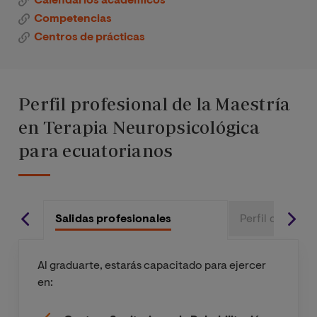
Calendarios académicos
Métodos de
Competencias
MATERIA / ASIGNATURA
ECTS
investigación
Centros de prácticas
en
Principios de
3
neurociencias
Neuroanatomía
Estructural y
Perfil profesional de la Maestría
Neurobiología
Funcional
del desarrollo
en Terapia Neuropsicológica
y trastornos
para ecuatorianos
Métodos de
3
asociados
investigación en
Neurociencias
Fundamentos
neurobiológic
Salidas profesionales
Perfil del aspir
Técnicas de
3
os de las
exploración
funciones
neurológica
cognitivas
Al graduarte, estarás capacitado para ejercer
superiores
en: