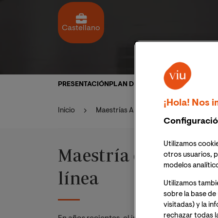
Castellano
PRESENTACIÓN
PLAN DE ESTUDIOS
PERFIL PROF
¡Hola! Nos i
Inicio
Maestrías Artes y Humanidades
Configuració
Utilizamos cookie
Maestría en Patrimo
otros usuarios, p
modelos analític
línea
Utilizamos tambi
sobre la base de 
visitadas) y la i
rechazar todas l