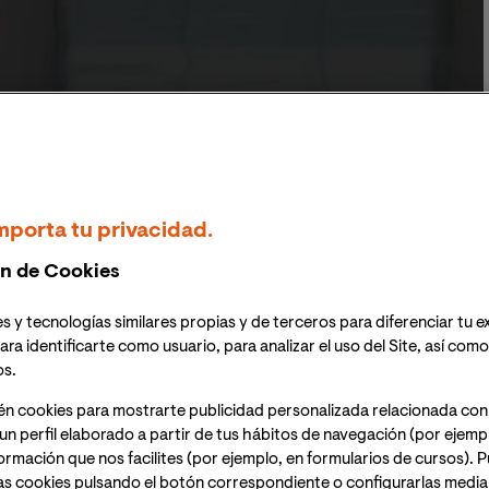
ESIONAL
CLAUSTRO
CONDICIONES
DOCUMENTACIÓN OFICIAL
mporta tu privacidad.
Maestría en Gestión del Patrimonio Cultural y Museología
n de Cookies
s y tecnologías similares propias y de terceros para diferenciar tu e
nio Histórico 100% en
ara identificarte como usuario, para analizar el uso del Site, así com
os.
én cookies para mostrarte publicidad personalizada relacionada con
un perfil elaborado a partir de tus hábitos de navegación (por ejemp
nformación que nos facilites (por ejemplo, en formularios de cursos).
as cookies pulsando el botón correspondiente o configurarlas median