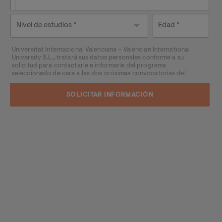
Nivel de
Edad
estudios
Universitat Internacional Valenciana – Valencian International
University S.L., tratará sus datos personales conforme a su
solicitud para contactarle e informarle del programa
seleccionado de cara a las dos próximas convocatorias del
mismo, pudiendo contactar con usted a través de medios
electrónicos (
WhatsApp
y/o correo electrónico) y por medios
telefónicos, siendo eliminados una vez facilitada dicha
información y/o transcurridas las citadas convocatorias.
Ud. podrá ejercer los derechos de acceso, supresión,
rectificación, oposición, limitación y portabilidad, mediante carta
a Universitat Internacional Valenciana – Valencian International
University S.L. - Apartado de Correos 221 de Barcelona, o
remitiendo un email a
rgpd@universidadviu.com
. Asimismo,
cuando lo considere oportuno podrá presentar una reclamación
ante la Agencia Española de protección de datos.
Podrá ponerse en contacto con nuestro Delegado de Protección
de Datos mediante escrito dirigido a
dpo@planeta.es
o a Grupo
Planeta, At.: Delegado de Protección de Datos, Avda. Diagonal
662-664, 08034 Barcelona.