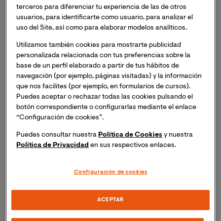
terceros para diferenciar tu experiencia de las de otros
instituciones de enseñanza de grado superior de países
usuarios, para identificarte como usuario, para analizar el
de habla hispana que en octubre de 2017 tomó la forma
uso del Site, así como para elaborar modelos analíticos.
jurídica de Asociación. Todos los integrantes del
SICELE,
junto con el Instituto Cervantes
, se
Utilizamos también cookies para mostrarte publicidad
comprometen, en un esfuerzo conjunto, a la
personalizada relacionada con tus preferencias sobre la
base de un perfil elaborado a partir de tus hábitos de
armonización, la transparencia y la coherencia en el
navegación (por ejemplo, páginas visitadas) y la información
reconocimiento mutuo del dominio de la lengua
que nos facilites (por ejemplo, en formularios de cursos).
española como lengua extranjera.
Puedes aceptar o rechazar todas las cookies pulsando el
botón correspondiente o configurarlas mediante el enlace
Image
“Configuración de cookies”.
Puedes consultar nuestra
Política de Cookies
y nuestra
Política de Privacidad
en sus respectivos enlaces.
Configuración de cookies
Partners
ACEPTAR
del Pregrado en Lengua y Literatura