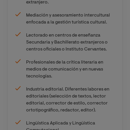
corta
Écfrasis
extranjero.
e
Intertextualid
Mediación y asesoramiento intercultural
Literatura y Cine
ad
enfocada a la gestión turística cultural.
Lectorado en centros de enseñanza
Optativa III
Secundaria y Bachillerato extranjeros o
centros oficiales o Instituto Cervantes.
Profesionales de la crítica literaria en
medios de comunicación y en nuevas
tecnologías.
Industria editorial. Diferentes labores en
editoriales (selección de textos, lector
editorial, corrector de estilo, corrector
ortotipográfico, redactor, editor).
Lingüística Aplicada y Lingüística