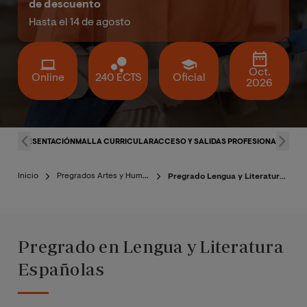
de descuento
Hasta el 14 de agosto
Oct.
Online
240 ECTS
Oficial
2026
PRESENTACIÓN
MALLA CURRICULAR
ACCESO Y SALIDAS PROFESIONALES
DOC
Inicio
Pregrados Artes y Humanidades
Pregrado Lengua y Literatura Españolas
Pregrado en Lengua y Literatura
Españolas