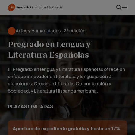
Pasar
al
contenido
principal
Artes y Humanidades | 2ª edición
Pregrado en Lengua y
Literatura Españolas
El Pregrado en lengua y Literatura Españolas ofrece un
enfoque innovador en literatura y lenguaje con 3
menciones: Creación Literaria, Comunicación y
Sociedad, y Literatura Hispanoamericana.
PLAZAS LIMITADAS
EC
Apertura de expediente gratuita y hasta un 17%