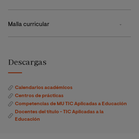
Tipos de materia
Malla curricular
Obligatorias
Asignatura
Primer cuatrimestre
Segund
Prácticas Externas
Tecnologías
Descargas
para el
Trabajo Fin de Máster
Aprendizaje y
la
Total de Créditos
Actualización
Calendarios académicos
Profesional
Centros de prácticas
Competencias de MU TIC Aplicadas a Educación
Docentes del título - TIC Aplicadas a la
Las TIC como
Educación
Herramientas
de Innovación
Educativa