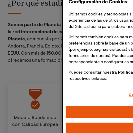
¿Por qué estudiar en VIU?
Configuración de Cookies
Utilizamos cookies y tecnologías si
experiencia de las de otros usuario
Somos parte de Planeta Formación y Universidades,
del Site, así como para elaborar mo
la red internacional de educación superior de Grupo
Utilizamos también cookies para m
Planeta
, compuesta por 22 instituciones en España,
preferencias sobre la base de un p
Andorra, Francia, Egipto, Italia, Marruecos, Colombia y
(por ejemplo, páginas visitadas) y 
EEUU. Con más de 150.000 estudiantes de 100 países,
formularios de cursos). Puedes ac
ofrecemos una formación de alcance internacional.
correspondiente o configurarlas m
Puedes consultar nuestra
Polític
respectivos enlaces.
Co
Modelo Académico
Metodología Flexible
con Calidad Europea
100% en línea