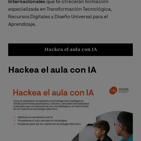
internacionales
que te ofrecerán formación
especializada en Transformación Tecnológica,
Trabajo Fin de
Recursos Digitales y Diseño Universal para el
Máster
Aprendizaje.
Hackea el aula con IA
Hackea el aula con IA
¿
p
Image