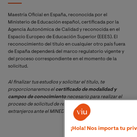
Maestría Oficial en España, reconocida por el
Ministerio de Educación español, certificada por la
Agencia Autonómica de Calidad y reconocida en el
Espacio Europeo de Educación Superior (EEES). El
reconocimiento del título en cualquier otro país fuera
de España dependerá del marco regulatorio vigente y
del proceso correspondiente en el momento de la
solicitud.
Al finalizar tus estudios y solicitar el título, te 
proporcionaremos el 
certificado de modalidad y 
campos de conocimiento
 necesario para realizar el 
proceso de solicitud de reconocimiento de títulos 
extranjeros ante el MINEDEC. 
¡Hola! Nos importa tu pri