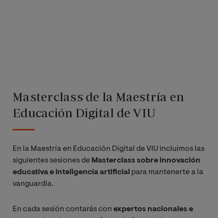
Contextos
Digitales
Diseño y
Gestión de
Entornos
Virtuales de
Aprendizaje
Masterclass de la Maestría en
Educación Digital de VIU
Diseño y
Desarrollo de
Recursos
En la Maestría en Educación Digital de VIU incluimos las
Educativos
siguientes sesiones de
Masterclass sobre innovación
Digitales
educativa e inteligencia artificial
para mantenerte a la
vanguardia.
Prácticas
Externas
En cada sesión contarás con
expertos nacionales e