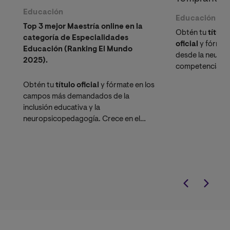
Educación
Educación
Top 3 mejor Maestría online en la
Obtén tu
título
categoría de Especialidades
oficial
y fórmate
Educación (Ranking El Mundo
desde la neuroe
2025).
competencias n
ascender en el
Obtén tu
título oficial
y fórmate en los
liderar la transf
campos más demandados de la
inclusión educativa y la
neuropsicopedagogía. Crece en el
escalafón docente
y accede a
nuevos roles en Departamentos de
Consejería Estudiantil (DECE).