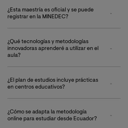
¿Esta maestría es oficial y se puede
registrar en la MINEDEC?
Sí. El programa es una Maestría Universitaria Oficial de
60 créditos ECTS, verificada por la ANECA (España). Al
¿Qué tecnologías y metodologías
poseer este carácter oficial y pertenecer al Espacio
innovadoras aprenderé a utilizar en el
Europeo de Educación Superior (EEES), cumple con los
aula?
requisitos normativos y de carga horaria exigidos para
iniciar el trámite de reconocimiento y registro como
El plan de estudios está diseñado para transformar las
título de cuarto nivel ante la MINEDEC en Ecuador.
metodologías docentes tradicionales en metodologías
¿El plan de estudios incluye prácticas
activas, adaptándote al Marco de Competencia Digital
en centros educativos?
Docente. Durante el máster dominarás:
Sí. El programa integra un periodo de prácticas para
Herramientas de Inteligencia Artificial (IA) e
que apliques los conocimientos adquiridos en un
¿Cómo se adapta la metodología
innovación pedagógica.
entorno real. Una de las grandes ventajas de este
online para estudiar desde Ecuador?
máster es la flexibilidad que ofrece en este aspecto,
Recursos tecnológicos emergentes: robótica,