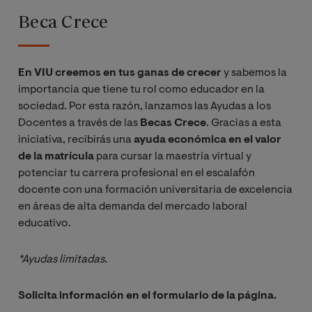
Beca Crece
Recursos
tecnológicos
para el
En VIU creemos en tus ganas de crecer
y sabemos la
aprendizaje
importancia que tiene tu rol como educador en la
sociedad. Por esta razón, lanzamos las Ayudas a los
E-learning e
Docentes a través de las
Becas Crece
. Gracias a esta
Innovación
iniciativa, recibirás una
ayuda económica en el valor
Tecnológica
de la matrícula
para cursar la maestría virtual y
potenciar tu carrera profesional en el escalafón
docente con una formación universitaria de excelencia
Metodología
en áreas de alta demanda del mercado laboral
de
educativo.
Investigación
en Tecnología
*Ayudas limitadas.
Educativa
Solicita información en el formulario de la página.
Evaluación en