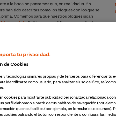
te a la boca no pensamos que, en realidad, su fin
mpre han sido descritas como los bloques con los que se
a prima. Comemos para que nuestros bloques sigan
trición celular
? ¿Cómo ocurre? En nuestro artículo te
rna. Sigue leyendo para que aprendas cómo hacen las
n celular?
mporta tu privacidad.
n de Cookies
ido como:
s y tecnologías similares propias y de terceros para diferenciar tu e
ara identificarte como usuario, para analizar el uso del Site, así com
os.
o de procesos
én cookies para mostrarte publicidad personalizada relacionada con
 los cuales las
un perfil elaborado a partir de tus hábitos de navegación (por ejemp
nformación que nos facilites (por ejemplo, en formularios de cursos).
ienen la materia y
as cookies pulsando el botón correspondiente o configurarlas median