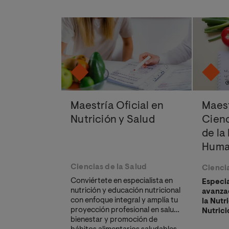
Maestría Oficial en
Maest
Nutrición y Salud
Cien
de la
Hum
Ciencias de la Salud
Ciencia
Conviértete en especialista en
Especia
nutrición y educación nutricional
avanzad
con enfoque integral y amplía tu
la Nutr
proyección profesional en salud,
Nutrici
bienestar y promoción de
Alimen