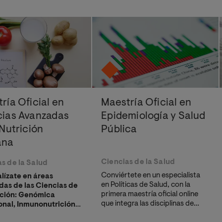
ría Oficial en
Maestría Oficial en
cias Avanzadas
Epidemiología y Salud
 Nutrición
Pública
ana
Ciencias de la Salud
s de la Salud
Conviértete en un especialista
lízate en áreas
en Políticas de Salud, con la
as de las Ciencias de
primera maestría oficial online
ición: Genómica
que integra las disciplinas de
onal, Inmunonutrición y
Epidemiología y Salud Pública.
tos Funcionales.