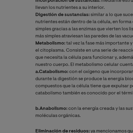
Incorporación de sustancias:
mediante estruc
llevan los nutrientes a su interior.
Digestión de sustancias:
similar a lo que suce
nutrientes están dentro de la célula, en for
simples gracias a las enzimas que vierten los 
más simples atraviesan las paredes de las vacuo
Metabolismo:
tal vez la fase más importante y 
el citoplasma. Consiste en una serie de reacc
que necesita la célula para funcionar y, ademá
nuestro cuerpo. El metabolismo celular cuen
a.Catabolismo:
con el oxígeno que incorporam
durante la digestión se produce la energía bi
compuestos que la célula tiene que expulsar p
catabolismo también es conocido por el térm
b.Anabolismo:
con la energía creada y las sus
moléculas orgánicas.
Eliminación de residuos:
ya mencionamos que 