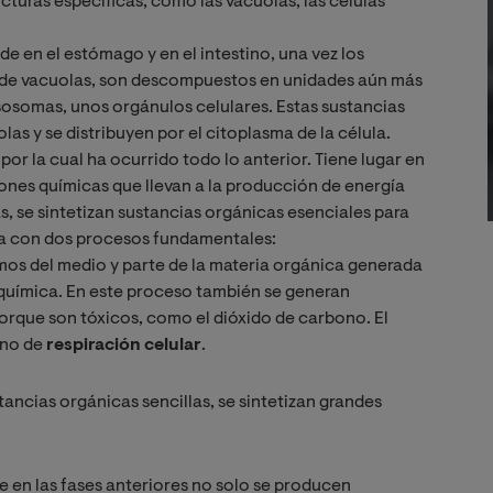
turas específicas, como las vacuolas, las células
de en el estómago y en el intestino, una vez los
ma de vacuolas, son descompuestos en unidades aún más
lisosomas, unos orgánulos celulares. Estas sustancias
las y se distribuyen por el citoplasma de la célula.
por la cual ha ocurrido todo lo anterior. Tiene lugar en
iones químicas que llevan a la producción de energía
s, se sintetizan sustancias orgánicas esenciales para
ta con dos procesos fundamentales:
os del medio y parte de la materia orgánica generada
oquímica. En este proceso también se generan
orque son tóxicos, como el dióxido de carbono. El
ino de
respiración celular
.
tancias orgánicas sencillas, se sintetizan grandes
en las fases anteriores no solo se producen