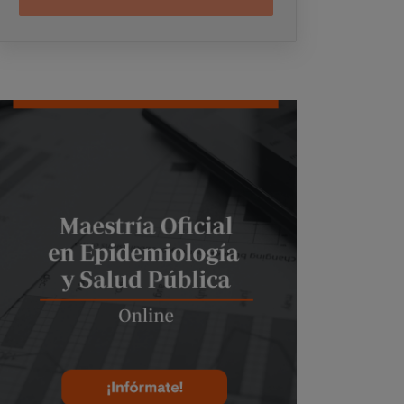
electrónicos (
WhatsApp
y/o correo
electrónico) y por medios telefónicos, siendo
eliminados una vez facilitada dicha
información y/o transcurridas las citadas
convocatorias.
Ud. podrá ejercer los derechos de acceso,
supresión, rectificación, oposición, limitación
Image
y portabilidad, mediante carta a Universitat
Internacional Valenciana – Valencian
International University S.L. - Apartado de
Correos 221 de Barcelona, o remitiendo un
email a
rgpd@universidadviu.com
. Asimismo,
cuando lo considere oportuno podrá
presentar una reclamación ante la Agencia
Española de protección de datos.
Podrá ponerse en contacto con nuestro
Delegado de Protección de Datos mediante
escrito dirigido a
dpo@planeta.es
o a Grupo
Planeta, At.: Delegado de Protección de
Datos, Avda. Diagonal 662-664, 08034
Barcelona.