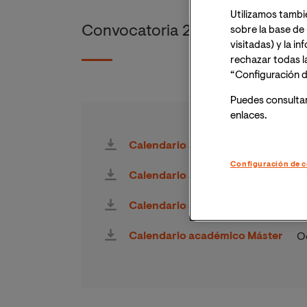
Utilizamos tambi
Convocatoria 2026
sobre la base de 
visitadas) y la i
rechazar todas l
“Configuración d
Puedes consulta
enlaces.
Calendario académico Grados
A
Configuración de c
Calendario académico Grados
O
Calendario académico Máster
Ab
Calendario académico Máster
O