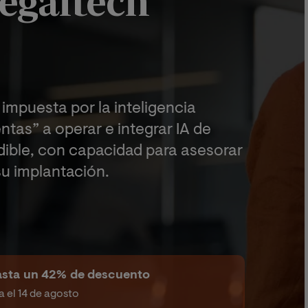
egaltech
 impuesta por la inteligencia
entas” a operar e integrar IA de
dible, con capacidad para asesorar
su implantación.
hasta un 42% de descuento
a el 14 de agosto