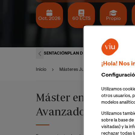
Oct. 2026
60 ECTS
Propio
PRESENTACIÓN
PLAN DE ESTUDIOS
ACCESO Y SA
¡Hola! Nos i
Inicio
Másteres Jurídico
Máster de F
Configuració
Utilizamos cookie
Máster en IA Aplica
otros usuarios, p
modelos analític
Avanzado online
Utilizamos tambi
sobre la base de 
visitadas) y la i
rechazar todas l