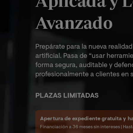
Aplicada y L
Avanzado
Prepárate para la nueva realidad
artificial. Pasa de “usar herrami
forma segura, auditable y defen
profesionalmente a clientes en 
PLAZAS LIMITADAS
Apertura de expediente gratuita y 
Financiación a 36 meses sin intereses | Hast