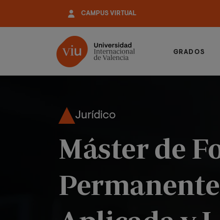
Pasar
CAMPUS VIRTUAL
al
contenido
principal
GRADOS
Jurídico
Máster de F
Permanente 