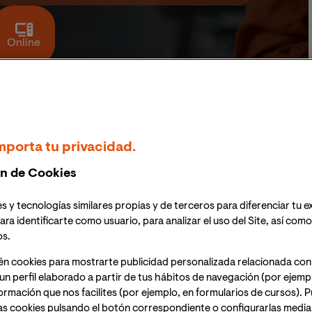
Online
LIDAS PROFESIONALES
CLAUSTRO
CONDICIONES
DOCUMENTACIÓN
mporta tu privacidad.
ormación Permanente en IA Aplicada y Legaltech Avanzado
n de Cookies
s y tecnologías similares propias y de terceros para diferenciar tu e
da y Legaltech
ara identificarte como usuario, para analizar el uso del Site, así com
os.
én cookies para mostrarte publicidad personalizada relacionada con
un perfil elaborado a partir de tus hábitos de navegación (por ejemp
nformación que nos facilites (por ejemplo, en formularios de cursos).
as cookies pulsando el botón correspondiente o configurarlas median