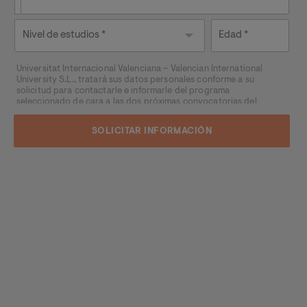
Nivel de
Edad
estudios
Universitat Internacional Valenciana – Valencian International
University S.L., tratará sus datos personales conforme a su
solicitud para contactarle e informarle del programa
seleccionado de cara a las dos próximas convocatorias del
mismo, pudiendo contactar con usted a través de medios
electrónicos (
WhatsApp
y/o correo electrónico) y por medios
telefónicos, siendo eliminados una vez facilitada dicha
información y/o transcurridas las citadas convocatorias.
Ud. podrá ejercer los derechos de acceso, supresión,
rectificación, oposición, limitación y portabilidad, mediante carta
a Universitat Internacional Valenciana – Valencian International
University S.L. - Apartado de Correos 221 de Barcelona, o
remitiendo un email a
rgpd@universidadviu.com
. Asimismo,
cuando lo considere oportuno podrá presentar una reclamación
ante la Agencia Española de protección de datos.
Podrá ponerse en contacto con nuestro Delegado de Protección
de Datos mediante escrito dirigido a
dpo@planeta.es
o a Grupo
Planeta, At.: Delegado de Protección de Datos, Avda. Diagonal
662-664, 08034 Barcelona.