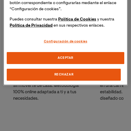
botón correspondiente o configurarlas mediante el enlace
“Configuración de cookies”.
Puedes consultar nuestra
Política de Cookies
y nuestra
Política de Privacidad
en sus respectivos enlaces.
Grado en Psicología
Grado en Ed
Configuración de cookies
ACEPTAR
Ciencias de la Salud
Educación
RECHAZAR
Consigue tu Grado en Psicología oficial
Convierte tu pa
sin moverte de casa. Metodología
en una carrera 
100% online adaptada a ti y a tus
estabilidad. Es
necesidades.
diseñado combin
académica con la
necesitas. Si ya
solicita tu reco
gratuito y term
tiempo