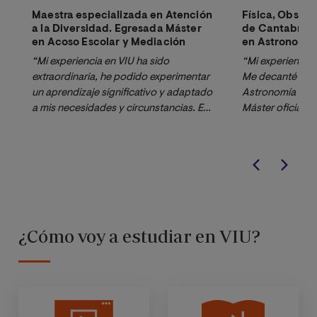
Maestra especializada en Atención
Física, Obser
a la Diversidad. Egresada Máster
de Cantabria.
en Acoso Escolar y Mediación
en Astronomía 
“Mi experiencia en VIU ha sido 
“Mi experiencia e
extraordinaria, he podido experimentar 
Me decanté por e
un aprendizaje significativo y adaptado 
Astronomía y Ast
a mis necesidades y circunstancias. En 
Máster oficial y
todo momento me he sentido 
un doctorado, qu
asesorada y he visto un enfoque 
Además, elegí e
eminentemente práctico de la totalidad 
estaba trabajand
de las asignaturas a mi vida profesional 
Astronómico de C
como docente. Sin duda lo 
Máster a distanc
recomendaría a cualquier docente.”
compatibilizar t
encantó la dedic
¿Cómo voy a estudiar en VIU?
profesionalidad 
profesores, que 
para apoyarte y 
problemas y las 
surgiendo.”