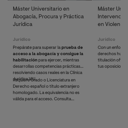
Máster Universitario en
Máster Unive
Abogacía, Procura y Práctica
Intervención
Jurídica
en Violenci
Jurídico
Jurídico
Prepárate para superar la
prueba de
Con un enfoque 
acceso a la abogacía y consigue la
derechos huma
habilitación
para ejercer, mientras
titulación ofici
desarrollas competencias prácticas
tus oposiciones 
resolviendo casos reales en la Clínica
un futuro profe
Jurídica VIU.
social.
Requiere Grado o Licenciatura en
Derecho español o título extranjero
homologado. La equivalencia no es
válida para el acceso. Consulta
nuestro
Grado en Derecho
si
necesitas hacer la homologación.