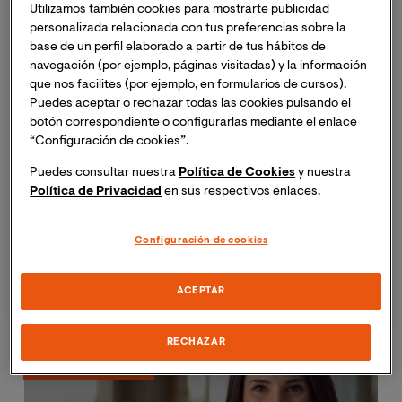
Utilizamos también cookies para mostrarte publicidad
Grados
personalizada relacionada con tus preferencias sobre la
Másteres
base de un perfil elaborado a partir de tus hábitos de
Cursos
navegación (por ejemplo, páginas visitadas) y la información
que nos facilites (por ejemplo, en formularios de cursos).
Area de conocimientos
Puedes aceptar o rechazar todas las cookies pulsando el
botón correspondiente o configurarlas mediante el enlace
Artes y Humanidades
“Configuración de cookies”.
Ciencia y Tecnología
Puedes consultar nuestra
Política de Cookies
y nuestra
Ciencias de la Salud
Política de Privacidad
en sus respectivos enlaces.
Comunicación
Educación
Configuración de cookies
Empresa
Jurídico
ACEPTAR
RECHAZAR
Plazas limitadas