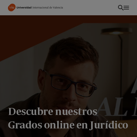
Pasar
al
contenido
principal
Descubre nuestros
ES
Grados online en Jurídico