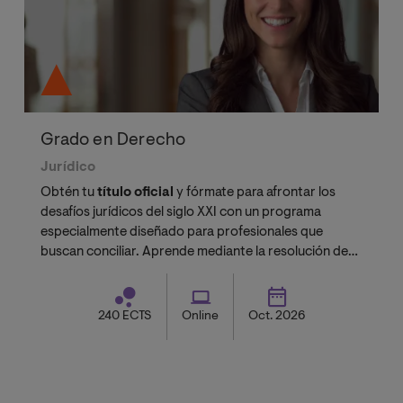
Grado en Derecho
Jurídico
Obtén tu
título oficial
y fórmate para afrontar los
desafíos jurídicos del siglo XXI con un programa
especialmente diseñado para profesionales que
buscan conciliar. Aprende mediante la resolución de
casos prácticos reales, guiado por un claustro
formado por doctores acreditados, académicos
especializados y profesionales en activo
240 ECTS
Online
Oct. 2026