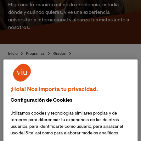
Elige una formación online de excelencia, estudia
dónde y cuándo quieras, vive una experiencia
universitaria internacional y alcanza tus metas junto a
nosotros.
Inicio
Programas
Grados
Jurídico
Elige tu titulación
¡Hola! Nos importa tu privacidad.
Configuración de Cookies
Utilizamos cookies y tecnologías similares propias y de
terceros para diferenciar tu experiencia de las de otros
Tipo de estudios
usuarios, para identificarte como usuario, para analizar el
uso del Site, así como para elaborar modelos analíticos.
Doctorado