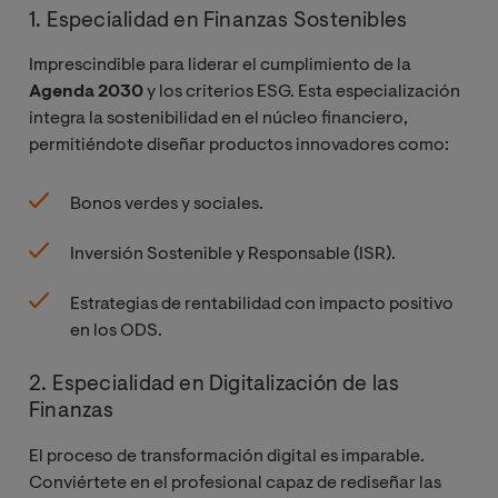
Evaluación y
Tendencias en
1. Especialidad en Finanzas Sostenibles
Gestión del
Inversión y
riesgo
Imprescindible para liderar el cumplimiento de la
Financiación
Agenda 2030
y los criterios ESG. Esta especialización
integra la sostenibilidad en el núcleo financiero,
Cash
permitiéndote diseñar productos innovadores como:
Management:
Gestión de la
Tesorería
Bonos verdes y sociales.
Inversión Sostenible y Responsable (ISR).
Estrategias y
herramientas
Estrategias de rentabilidad con impacto positivo
de valoración
en los ODS.
de empresas
2. Especialidad en Digitalización de las
Auditoría y
Finanzas
Control de
El proceso de transformación digital es imparable.
Gestión
Conviértete en el profesional capaz de rediseñar las