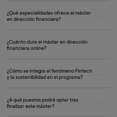
Sí. Es un Máster Universitario Oficial (60 ECTS) que
cumple con los requisitos establecidos por el Espacio
¿Qué especialidades ofrece el máster
Europeo de Educación Superior (EEES). Al ser un título
en dirección financiera?
oficial, computa en el baremo de oposiciones y
concursos de la administración pública y otorga el
El programa permite especializarte en dos de las áreas
acceso directo a programas de Doctorado.
más actuales del sector financiero mediante sus
¿Cuánto dura el máster en dirección
menciones oficiales:
financiera online?
Finanzas Sostenibles: Enfocada en la inversión
El
Máster en Dirección Financiera Online de VIU
tiene
con criterios ESG (ambientales, sociales y de
una duración de un curso académico, equivalente a 60
¿Cómo se integra el fenómeno Fintech
gobernanza).
créditos ECTS.
y la sostenibilidad en el programa?
Digitalización de las Finanzas: Centrada en la
transformación tecnológica del sector y nuevos
El plan de estudios no solo cubre las finanzas
modelos de negocio.
corporativas clásicas, sino que incluye módulos
¿A qué puestos podré optar tras
específicos sobre Fintech y Transformación Digital en
finalizar este máster?
el sector financiero. Además, aborda la Inversión
Sostenible y ESG (Criterios Ambientales, Sociales y de