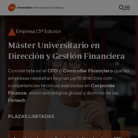
Pasar
al
contenido
principal
Empresa | 5ª Edición
Máster Universitario en
Dirección y Gestión Financiera
Conviértete en el
CFO
o
Controller Financiero
que las
empresas necesitan hoy: un perfil directivo con
competencias técnicas avanzadas en
Corporate
Finance
, visión estratégica global y dominio de las
Fintech
ES
PLAZAS LIMITADAS