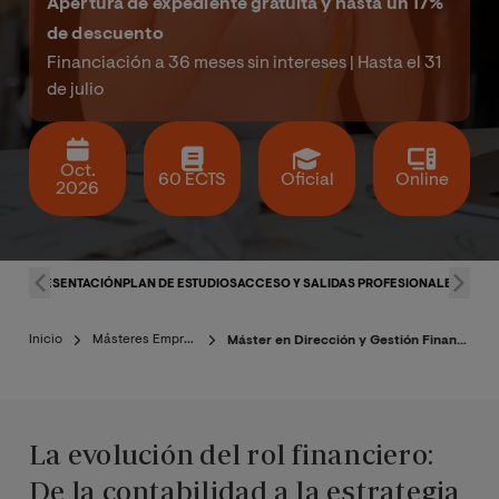
Apertura de expediente gratuita y hasta un 17%
de descuento
Financiación a 36 meses sin intereses | Hasta el 31
de julio
Oct.
60 ECTS
Oficial
Online
2026
PRESENTACIÓN
PLAN DE ESTUDIOS
ACCESO Y SALIDAS PROFESIONALES
CLAU
Inicio
Másteres Empresa
Máster en Dirección y Gestión Financiera
La evolución del rol financiero:
De la contabilidad a la estrategia