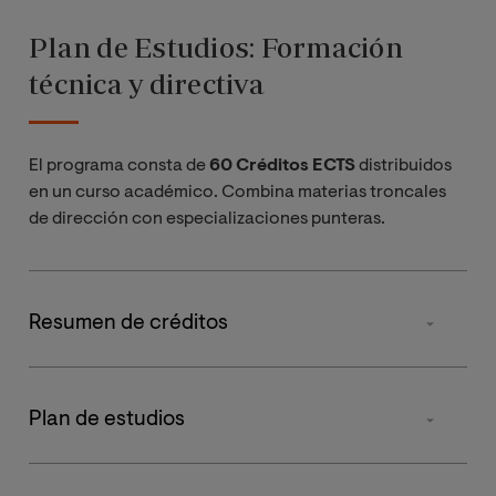
Plan de Estudios: Formación
técnica y directiva
El programa consta de
60 Créditos ECTS
distribuidos
en un curso académico. Combina materias troncales
de dirección con especializaciones punteras.
Resumen de créditos
Tipos de materia
Plan de estudios
Básicas
Asignatura
Primer cuatrimestre
Segund