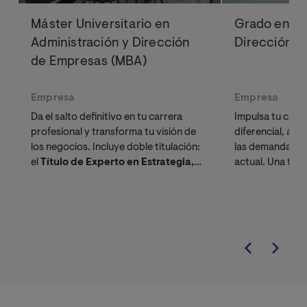
Máster Universitario en
Grado en Ad
Administración y Dirección
Dirección d
de Empresas (MBA)
Empresa
Empresa
Da el salto definitivo en tu carrera
Impulsa tu carre
profesional y transforma tu visión de
diferencial, act
los negocios. Incluye doble titulación:
las demandas de
el
Título de Experto en Estrategia,
actual. Una titu
Innovación y Liderazgo
a través de
para líderes, e
nuestro exclusivo Bootcamp IMPULSO.
profesionales q
académica.