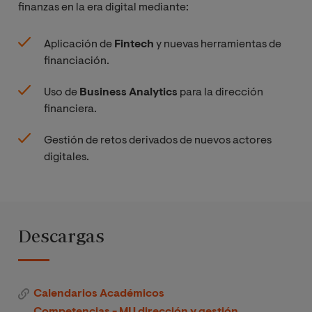
finanzas en la era digital mediante:
Fiscalidad
Financiera
Aplicación de
Fintech
y nuevas herramientas de
Corporativa
financiación.
Habilidades
Uso de
Business Analytics
para la dirección
Directivas
financiera.
para la
Gestión de retos derivados de nuevos actores
Gestión
digitales.
Financiera
Asignatura I
Especialidad I
Descargas
Asignatura II
Especialidad I
Calendarios Académicos
Competencias - MU dirección y gestión