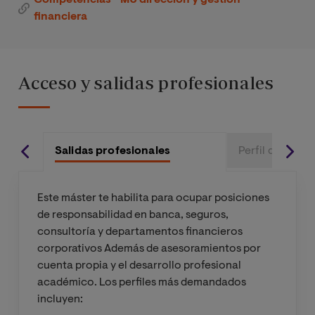
Asignatura I
financiera
Especialidad II
Asignatura II
Especialidad II
Acceso y salidas profesionales
Trabajo Fin de
Máster (TFM)
Salidas profesionales
Perfil de ingre
Este máster te habilita para ocupar posiciones
de responsabilidad en banca, seguros,
consultoría y departamentos financieros
corporativos Además de asesoramientos por
cuenta propia y el desarrollo profesional
académico. Los perfiles más demandados
incluyen: