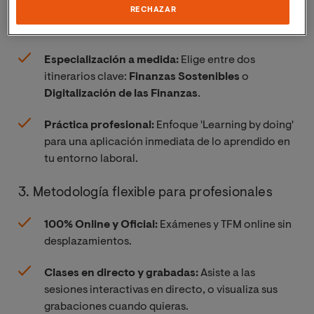
liderazgo y negociación que el mercado demanda
RECHAZAR
de un
CFO
moderno.
Especialización a medida:
Elige entre dos
itinerarios clave:
Finanzas Sostenibles
o
Digitalización de las Finanzas
.
Práctica profesional:
Enfoque 'Learning by doing'
para una aplicación inmediata de lo aprendido en
tu entorno laboral.
3. Metodología flexible para profesionales
100% Online y Oficial:
Exámenes y TFM online sin
desplazamientos.
Clases en directo y grabadas:
Asiste a las
sesiones interactivas en directo, o visualiza sus
grabaciones cuando quieras.