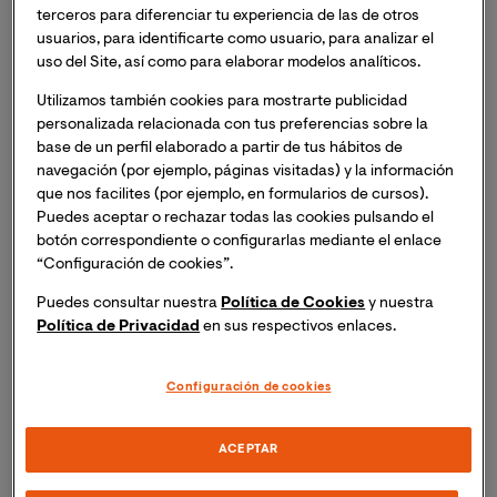
Puntos clave del Máster en
terceros para diferenciar tu experiencia de las de otros
Finanzas de VIU
usuarios, para identificarte como usuario, para analizar el
uso del Site, así como para elaborar modelos analíticos.
Utilizamos también cookies para mostrarte publicidad
personalizada relacionada con tus preferencias sobre la
1. Enfoque estratégico e integral
base de un perfil elaborado a partir de tus hábitos de
navegación (por ejemplo, páginas visitadas) y la información
que nos facilites (por ejemplo, en formularios de cursos).
Visión 360º:
Adquiere una visión de la dirección
Puedes aceptar o rechazar todas las cookies pulsando el
financiera alineada con la estrategia global de la
botón correspondiente o configurarlas mediante el enlace
empresa, anticipando impactos en el rendimiento
“Configuración de cookies”.
empresarial.
Puedes consultar nuestra
Política de Cookies
y nuestra
Política de Privacidad
en sus respectivos enlaces.
Ética y compliance:
Formación que visibiliza la
importancia de los aspectos éticos y el
cumplimiento normativo en la gestión.
Configuración de cookies
2. Empleabilidad y tendencias
ACEPTAR
Skills Directivas:
Desarrolla las habilidades de