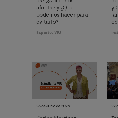
es? ¿Cómo nos
Re
afecta? y ¿Qué
y 
podemos hacer para
la
evitarlo?
ed
pr
Expertos VIU
Ins
be
of
23 de Junio de 2026
22 