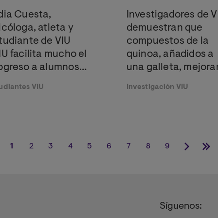
dia Cuesta,
Investigadores de V
icóloga, atleta y
demuestran que
tudiante de VIU
compuestos de la
IU facilita mucho el
quinoa, añadidos a
ogreso a alumnos
una galleta, mejora
mo yo, que
la salud metabólica
udiantes VIU
Investigación VIU
mpaginamos
inmunitaria
abajos, estudios y
trenamientos”
1
2
3
4
5
6
7
8
9
Página
Página
Página
Página
Página
Página
Página
Página
Página
Siguient
Últ
actual
página
pág
Síguenos: