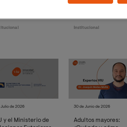
adúan en el curso
Sociedad impulsa e
25/26 de la
acceso al
iversidad
conocimiento con 
ternacional de
becas para el Curs
titucional
Institucional
lencia
de Verano "Medio
ambiente, literatura
cómic"
 Julio de 2026
30 de Junio de 2026
U y el Ministerio de
Adultos mayores: