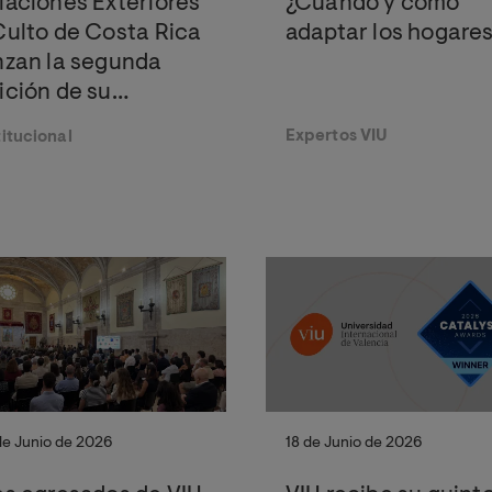
laciones Exteriores
¿Cuándo y cómo
Culto de Costa Rica
adaptar los hogare
nzan la segunda
ición de su
ograma conjunto de
Expertos VIU
titucional
cas para maestrías
iciales
de Junio de 2026
18 de Junio de 2026