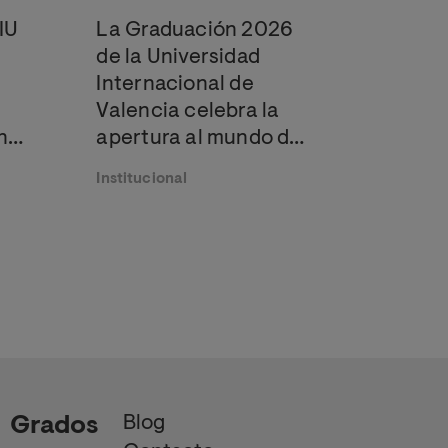
IU
La Graduación 2026
de la Universidad
Internacional de
Valencia celebra la
n
apertura al mundo de
 e
sus estudiantes
Institucional
e
ima
ina
Blog
Grados