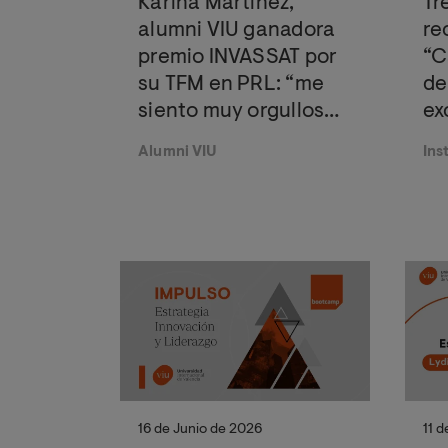
Karina Martínez,
Tr
alumni VIU ganadora
re
premio INVASSAT por
“C
su TFM en PRL: “me
de
siento muy orgullosa
ex
de haberlo
ac
Alumni VIU
Ins
conseguido para
demostrar que la
edad no es un límite
para conseguir logros
importantes”
16 de Junio de 2026
11 