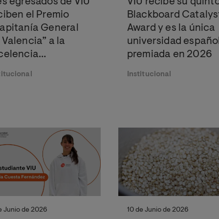
es egresados de VIU
VIU recibe su quint
ciben el Premio
Blackboard Catalys
apitanía General
Award y es la única
 Valencia” a la
universidad españo
celencia
premiada en 2026
adémica
titucional
Institucional
de Junio de 2026
10 de Junio de 2026