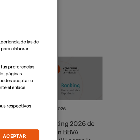
xperiencia de las de
o para elaborar
 tus preferencias
lo, páginas
 Puedes aceptar o
te el enlace
sus respectivos
6 de Julio de 2026
El U-Ranking 2026 de
Fundación BBVA
ACEPTAR