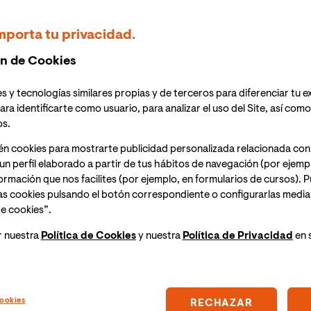
mporta tu privacidad.
n de Cookies
s y tecnologías similares propias y de terceros para diferenciar tu e
ara identificarte como usuario, para analizar el uso del Site, así com
os.
én cookies para mostrarte publicidad personalizada relacionada con
un perfil elaborado a partir de tus hábitos de navegación (por ejemp
nformación que nos facilites (por ejemplo, en formularios de cursos).
as cookies pulsando el botón correspondiente o configurarlas median
e cookies”.
r nuestra
Política de Cookies
y nuestra
Política de Privacidad
en 
e Julio de 2026
7 de Julio de 2026
s de 18.000
La Cátedra Planeta
tudiantes se
de Literatura y
ookies
RECHAZAR