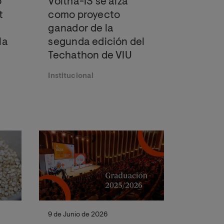
o
Voltha-IS se alza
t
como proyecto
ganador de la
la
segunda edición del
Techathon de VIU
Institucional
9 de Junio de 2026