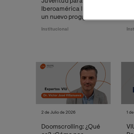
Juventud para
gr
Iberoamérica lanzan
20
un nuevo programa
Un
internacional de
In
Institucional
Ins
becas para impulsar
Va
la formación de
jóvenes y
profesionales
iberoamericanos
2 de Julio de 2026
1 de
Doomscrolling: ¿Qué
VI