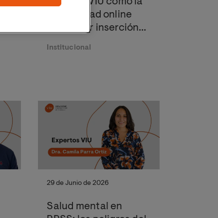
l
señala a VIU como la
universidad online
30
con mejor inserción
o
laboral de España por
Institucional
segundo año
 y
consecutivo
29 de Junio de 2026
Salud mental en