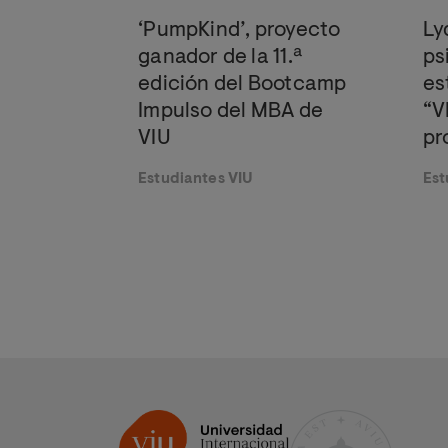
‘PumpKind’, proyecto
Ly
ganador de la 11.ª
ps
edición del Bootcamp
es
Impulso del MBA de
“V
VIU
pr
co
Estudiantes VIU
Est
co
tr
en