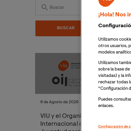
¡Hola! Nos i
Configuració
Utilizamos cookie
otros usuarios, p
modelos analític
Utilizamos tambi
sobre la base de 
visitadas) y la i
rechazar todas l
“Configuración d
Puedes consulta
6 de Agosto de 2026
9 d
enlaces.
VIU y el Organismo
Má
Internacional de
es
Configuración de c