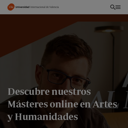
Pasar
al
contenido
principal
Descubre nuestros
Másteres online en Artes
ES
y Humanidades