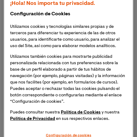
¡Hola! Nos importa tu privacidad.
Grados
Másteres
Configuración de Cookies
Cursos
Utilizamos cookies y tecnologías similares propias y de
Area de conocimientos
terceros para diferenciar tu experiencia de las de otros
usuarios, para identificarte como usuario, para analizar el
uso del Site, así como para elaborar modelos analíticos.
Artes y Humanidades
Ciencia y Tecnología
Utilizamos también cookies para mostrarte publicidad
Ciencias de la Salud
personalizada relacionada con tus preferencias sobre la
Comunicación
base de un perfil elaborado a partir de tus hábitos de
navegación (por ejemplo, páginas visitadas) y la información
Educación
que nos facilites (por ejemplo, en formularios de cursos).
Empresa
Puedes aceptar o rechazar todas las cookies pulsando el
Jurídico
botón correspondiente o configurarlas mediante el enlace
“Configuración de cookies”.
Puedes consultar nuestra
Política de Cookies
y nuestra
Política de Privacidad
en sus respectivos enlaces.
Plazas limitadas
Configuración de cookies