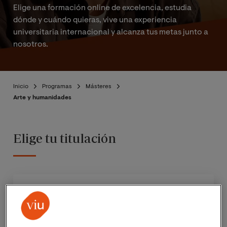
Elige una formación online de excelencia, estudia
dónde y cuándo quieras, vive una experiencia
universitaria internacional y alcanza tus metas junto a
nosotros.
Inicio
Programas
Másteres
Arte y humanidades
Elige tu titulación
Tipo de estudios
Doctorado