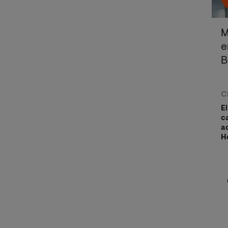
M
e
B
C
El
c
a
H
d
y 
re