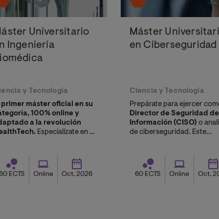
áster Universitario
Máster Universitar
n Ingeniería
en Ciberseguridad
iomédica
iencia y Tecnología
Ciencia y Tecnología
 primer máster oficial en su
Prepárate para ejercer com
ategoría, 100% online y
Director de Seguridad de
daptado a la revolución
Información (CISO)
o anal
ealthTech.
Especialízate en el
de ciberseguridad. Este
iseño de
tecnología sanitaria
programa te ofrece una
lidera la innovación médica sin
formación técnica avanzada
nunciar a tu trabajo actual.
estratégica, diseñada para
cubrir la alta demanda de
60 ECTS
Online
Oct. 2026
60 ECTS
Online
Oct. 2
expertos en protección de
activos digitales.