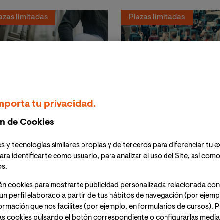
azas limitadas
Plazas limitadas
áster Universitario
Máster Universitar
mporta tu privacidad.
n Ingeniería
en Inteligencia
ndustrial
Artificial
n de Cookies
s y tecnologías similares propias y de terceros para diferenciar tu e
iencia y Tecnología
Ciencia y Tecnología
ara identificarte como usuario, para analizar el uso del Site, así com
tén el título oficial que
Con el máster en IA online
os.
cesitas para ejercer la
obtendrás una visión
rofesión regulada de
integradora y el dominio de 
én cookies para mostrarte publicidad personalizada relacionada con
geniero/a Industrial y liderar la
técnicas más demandadas 
un perfil elaborado a partir de tus hábitos de navegación (por ejemp
ansformación en la Industria
la industria, como Machine
nformación que nos facilites (por ejemplo, en formularios de cursos).
0. Fórmate con nuestra
Learning y Optimización
as cookies pulsando el botón correspondiente o configurarlas median