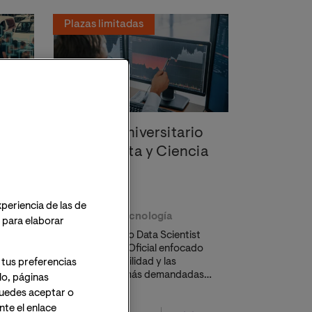
Plazas limitadas
io
Máster Universitario
en Big Data y Ciencia
de Datos
xperiencia de las de
Ciencia y Tecnología
o para elaborar
Fórmate como Data Scientist
con un Título Oficial enfocado
las
en la empleabilidad y las
 tus preferencias
por
tecnologías más demandadas
lo, páginas
(Python, R, Spark).
 Puedes aceptar o
te el enlace