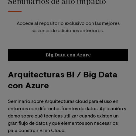
Seminarios de alto impacto
Accede al repositorio exclusivo con las mejores
sesiones de ediciones anteriores.
Big Data con Azure
Arquitecturas BI / Big Data
C
con Azure
C
c
Seminario sobre Arquitecturas cloud para el uso en
entornos con diferentes fuentes de datos. Aplicación y
¿Qu
demo sobre qué técnicas utilizar cuando existen un
exp
gran flujo de datos y qué elementos son necesarios
com
para construir BI en Cloud.
con