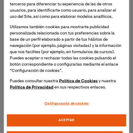
1. Flexibilidad y Metodología Adaptada
terceros para diferenciar tu experiencia de las de otros
usuarios, para identificarte como usuario, para analizar el
Metodología 100% Online con clases en directo:
uso del Site, así como para elaborar modelos analíticos.
Asiste a clases bidireccionales para interactuar
Utilizamos también cookies para mostrarte publicidad
con expertos o visualízalas grabadas cuando tu
personalizada relacionada con tus preferencias sobre la
agenda lo permita.
base de un perfil elaborado a partir de tus hábitos de
navegación (por ejemplo, páginas visitadas) y la información
Exámenes Online Biométricos:
Obtén tu título
que nos facilites (por ejemplo, en formularios de cursos).
oficial sin desplazamientos. Nuestro sistema de
Puedes aceptar o rechazar todas las cookies pulsando el
reconocimiento facial garantiza la validez
botón correspondiente o configurarlas mediante el enlace
académica y la seguridad antifraude exigida por la
“Configuración de cookies”.
ANECA.
Puedes consultar nuestra
Política de Cookies
y nuestra
Política de Privacidad
en sus respectivos enlaces.
2. Especialización para la realidad laboral de
alto nivel
Configuración de cookies
Especialización:
Personaliza tu perfil eligiendo
optativas específicas:
Cloud Computing
,
Deep 
ACEPTAR
Learning
o
Gestión de Proyectos Big Data
.