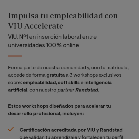
Machine
Learning
Impulsa tu empleabilidad con
VIU Accelerate
Visualización
de Datos
VIU, Nº1 en inserción laboral entre
universidades 100 % online
Soluciones de
Inteligencia de
Forma parte de nuestra comunidad y, con tu matrícula,
Negocio
accede de forma
gratuita
a 3 workshops exclusivos
sobre:
empleabilidad, soft skills
e
inteligencia
Ciencia de
artificial
, con nuestro
partner 
Randstad
.
datos para la
toma de
Estos workshops diseñados para acelerar tu
decisiones
desarrollo profesional, incluyen:
estratégicas
Certificación acreditada por VIU y Randstad
Metodologías
que validan tu aprendizaje y fortalecen tu perfil