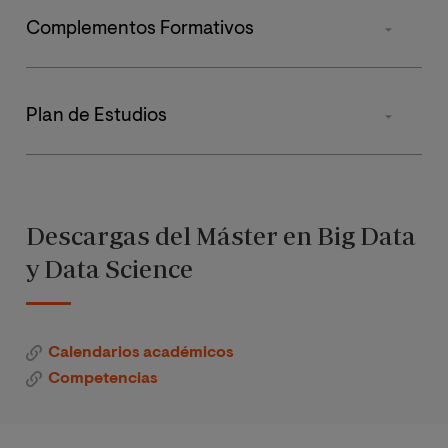
Complementos Formativos
Obligatorias
Asignatura
Optativas
Plan de Estudios
Herramientas de
Complem
Programación
Trabajo Fin de Máster
Primer cuatrimestre
Segund
Herramientas de BBDD
Complem
Fundamentos
Total de Créditos
Descargas del Máster en Big Data
de la
y Data Science
tecnología Big
Herramientas de Estadística
Complem
Data
Sistemas de
Calendarios académicos
almacenamien
Competencias
to y gestión
Big Data