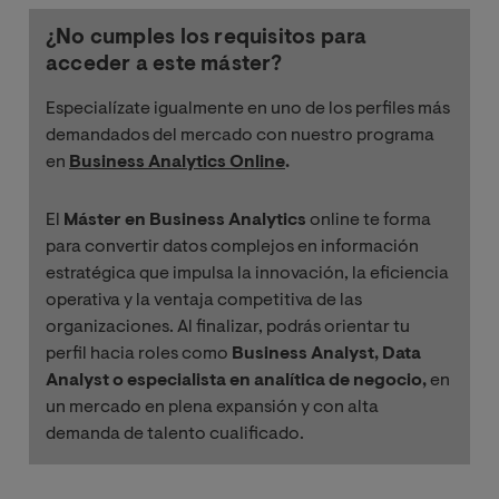
¿No cumples los requisitos para
Procesamient
acceder a este máster?
o de datos
masivos
Especialízate igualmente en uno de los perfiles más
demandados del mercado con nuestro programa
Riesgo,
en
Business Analytics Online
.
seguridad y
legislación en
El
Máster en Business Analytics
online te forma
sistemas de
para convertir datos complejos en información
información
estratégica que impulsa la innovación, la eficiencia
operativa y la ventaja competitiva de las
Estadística
organizaciones. Al finalizar, podrás orientar tu
avanzada
perfil hacia roles como
Business Analyst, Data
Analyst o especialista en analítica de negocio,
en
un mercado en plena expansión y con alta
Minería de
demanda de talento cualificado.
datos