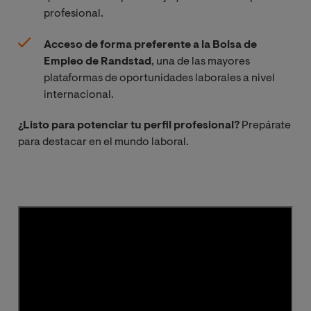
de Gestión y
profesional.
diseño de
proyectos Big
Acceso de forma preferente a la Bolsa de
Data
Empleo de Randstad
, una de las mayores
plataformas de oportunidades laborales a nivel
internacional.
Redes
Neuronales y
¿Listo para potenciar tu perfil profesional?
Prepárate
Deep learning
para destacar en el mundo laboral.
Cloud
computing
Prácticas en
Empresa
Trabajo Fin de
Máster