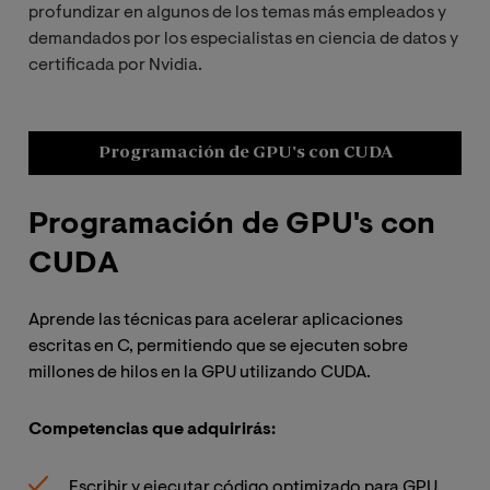
profundizar en algunos de los temas más empleados y
demandados por los especialistas en ciencia de datos y
certificada por Nvidia.
Programación de GPU's con CUDA
Programación de GPU's con
D
CUDA
p
Aprende las técnicas para acelerar aplicaciones
Dom
escritas en C, permitiendo que se ejecuten sobre
imp
millones de hilos en la GPU utilizando CUDA.
ráp
GPU
mer
Competencias que adquirirás:
Lea
sob
Escribir y ejecutar código optimizado para GPU.