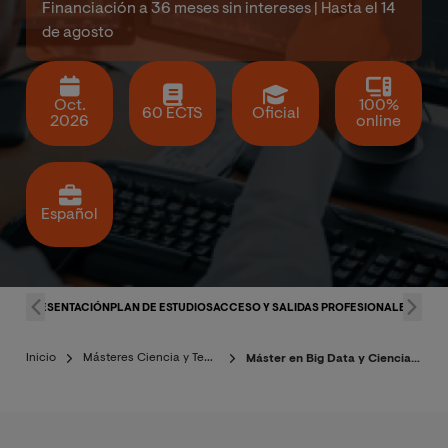
Financiación a 36 meses sin intereses | Hasta el 14
de agosto
Oct.
100%
60 ECTS
Oficial
2026
online
Español
PRESENTACIÓN
PLAN DE ESTUDIOS
ACCESO Y SALIDAS PROFESIONALES
CLAU
Inicio
Másteres Ciencia y Tecnología
Máster en Big Data y Ciencia de Datos