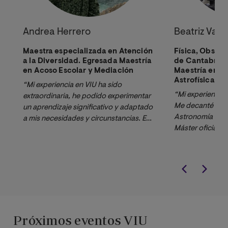
Andrea Herrero
Beatriz Var
Maestra especializada en Atención
Física, Obser
a la Diversidad. Egresada Maestría
de Cantabria.
en Acoso Escolar y Mediación
Maestría en A
Astrofísica.
“Mi experiencia en VIU ha sido 
“Mi experiencia e
extraordinaria, he podido experimentar 
Me decanté por e
un aprendizaje significativo y adaptado 
Astronomía y Ast
a mis necesidades y circunstancias. En 
Máster oficial y
todo momento me he sentido 
un doctorado, qu
asesorada y he visto un enfoque 
Además, elegí e
eminentemente práctico de la totalidad 
estaba trabajand
de las asignaturas a mi vida profesional 
Astronómico de C
como docente. Sin duda lo 
Máster a distanc
recomendaría a cualquier docente.”
compatibilizar t
encantó la dedic
Próximos eventos VIU
profesionalidad 