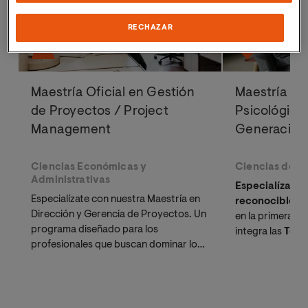
RECHAZAR
Maestría Oficial en Gestión
Maestría Ofi
de Proyectos / Project
Psicológica
Management
Generación
Ciencias Económicas y
Ciencias de la
Administrativas
Especialízate c
Especialízate con nuestra Maestría en
reconocible p
Dirección y Gerencia de Proyectos. Un
en la primera un
programa diseñado para los
integra las
Tera
profesionales que buscan dominar los
más demandadas
estándares del
PMBOK 7
y prepararse
y Mindfulness. 
las certificaciones internacionales:
y psiquiatras q
PMP® o CAPM®
.
estancamiento c
científica.