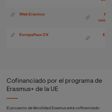
Inter
Web Erasmus
Agen
cooper
EuropaPass CV
Euro
Cofinanciado por el programa de
Erasmus+ de la UE
El proyecto de Movilidad Erasmus
está cofinanciado