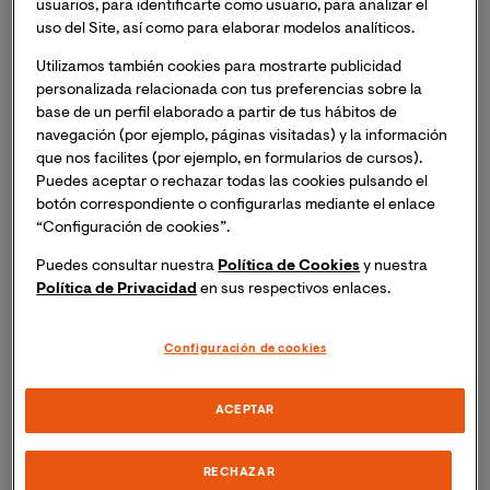
usuarios, para identificarte como usuario, para analizar el
uso del Site, así como para elaborar modelos analíticos.
Estudian en el extranjero
Utilizamos también cookies para mostrarte publicidad
1.987
personalizada relacionada con tus preferencias sobre la
base de un perfil elaborado a partir de tus hábitos de
navegación (por ejemplo, páginas visitadas) y la información
que nos facilites (por ejemplo, en formularios de cursos).
Primer año de Erasmus
Puedes aceptar o rechazar todas las cookies pulsando el
botón correspondiente o configurarlas mediante el enlace
“Configuración de cookies”.
512
Puedes consultar nuestra
Política de Cookies
y nuestra
Política de Privacidad
en sus respectivos enlaces.
Universidades adscritas
Configuración de cookies
al centro
ACEPTAR
RECHAZAR