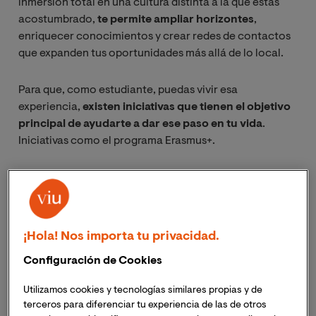
inmersión total en una cultura distinta a la que estás
acostumbrado,
te permite ampliar horizontes
,
enriquecer conocimientos y crear redes de contactos
que expanden tus oportunidades más allá de lo local.
Para que, como estudiante, puedas vivir esa
experiencia,
existen iniciativas que tienen el objetivo
principal de ayudarte a dar ese paso en tu vida
.
Iniciativas como el programa Erasmus+.
Este programa, creado en 1987, ha hecho posible que
más de nueve millones de personas estudien, se
formen y realicen actividades
de voluntariado en el
extranjero.
¡Hola! Nos importa tu privacidad.
Configuración de Cookies
9M
Utilizamos cookies y tecnologías similares propias y de
terceros para diferenciar tu experiencia de las de otros