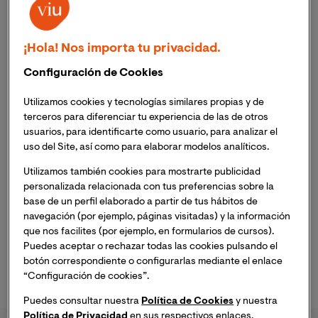
Dominar las herramientas y tecnologías más
recientes aplicadas a la audición y lenguaje.
¡Hola! Nos importa tu privacidad.
Identificar y clasificar los trastornos del lenguaje y
la audición en un alumnado diverso.
Configuración de Cookies
Evaluar y diagnosticar correctamente las
Utilizamos cookies y tecnologías similares propias y de
diferentes tipologías de estos trastornos.
terceros para diferenciar tu experiencia de las de otros
usuarios, para identificarte como usuario, para analizar el
Estudiar en profundidad los problemas
uso del Site, así como para elaborar modelos analíticos.
relacionados con el desarrollo de las habilidades
Utilizamos también cookies para mostrarte publicidad
de audición, lenguaje oral y escrito.
personalizada relacionada con tus preferencias sobre la
base de un perfil elaborado a partir de tus hábitos de
Profundizar en todas las etapas del proceso de
navegación (por ejemplo, páginas visitadas) y la información
adquisición del lenguaje y prepárate para
que nos facilites (por ejemplo, en formularios de cursos).
potenciar las capacidades comunicativas y
Puedes aceptar o rechazar todas las cookies pulsando el
lingüísticas en tu alumnado.
botón correspondiente o configurarlas mediante el enlace
“Configuración de cookies”.
Puedes consultar nuestra
Política de Cookies
y nuestra
Política de Privacidad
en sus respectivos enlaces.