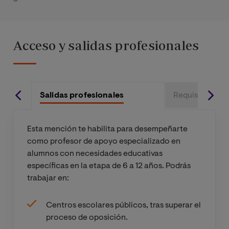
audición en el/la
niño/a en edad
escolar
Acceso y salidas profesionales
La atención
Optativa
pedagógica de los
trastornos de la
audición
Salidas profesionales
Requisitos de 
Los trastornos del
Optativa
Esta mención te habilita para desempeñarte
habla, la voz y la
como profesor de apoyo especializado en
fluencia en edad
alumnos con necesidades educativas
escolar
específicas en la etapa de 6 a 12 años. Podrás
trabajar en:
Trastornos
Optativa
específicos del
Centros escolares públicos, tras superar el
desarrollo del
proceso de oposición.
lenguaje