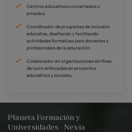
Centros educativos concertados o
privados.
Metodologías y
Optativa
estrategias en la
Coordinador de programas de inclusión
intervención
educativa, diseñando y facilitando
pedagógica de los
actividades formativas para docentes y
trastornos
profesionales de la educación.
específicos del
lenguaje
Colaborador en organizaciones sin fines
de lucro enfocadas en proyectos
Intervención en
Optativa
educativos y sociales.
trastornos del
lenguaje y la
comunicación en
entorno formal y no
formal
Planeta Formación y
Universidades - Nex·ia
Las nuevas
Optativa