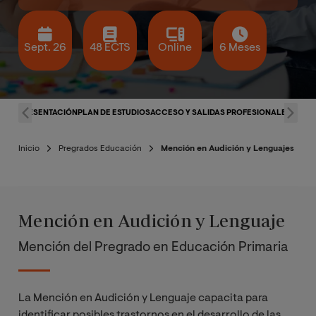
Sept. 26
48 ECTS
Online
6 Meses
PRESENTACIÓN
PLAN DE ESTUDIOS
ACCESO Y SALIDAS PROFESIONALES
COND
Inicio
Pregrados Educación
Mención en Audición y Lenguajes
Mención en Audición y Lenguaje
Mención del Pregrado en Educación Primaria
La Mención en Audición y Lenguaje capacita para
identificar posibles trastornos en el desarrollo de las