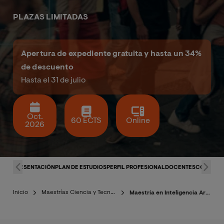
PLAZAS LIMITADAS
Apertura de expediente gratuita y hasta un 34%
de descuento
Hasta el 31 de julio
Oct.
60 ECTS
Online
2026
PRESENTACIÓN
PLAN DE ESTUDIOS
PERFIL PROFESIONAL
DOCENTES
CONDICI
Inicio
Maestrías Ciencia y Tecnología
Maestría en Inteligencia Artificial