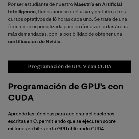
Por ser estudiante de nuestro
Maestría en Artificial
Intelligence
, tienes acceso exclusivo y gratuito a tres
cursos optativos de 18 horas cada uno. Se trata de una
formación especializada para profundizar en las áreas
más demandadas, con la posibilidad de obtener una
certificación de Nvidia
.
Programación de GPU's con CUDA
Programación de GPU's con
D
CUDA
p
Aprende las técnicas para acelerar aplicaciones
Dom
escritas en C, permitiendo que se ejecuten sobre
imp
millones de hilos en la GPU utilizando CUDA.
ráp
GPU