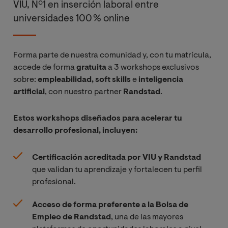
optimización
VIU, Nº1 en inserción laboral entre
universidades 100 % online
Aprendizaje
Supervisado
Forma parte de nuestra comunidad y, con tu matrícula,
accede de forma
gratuita
a 3 workshops exclusivos
Razonamiento
sobre:
empleabilidad, soft skills
e
inteligencia
Aproximado
artificial
, con nuestro partner
Randstad
.
Aprendizaje
Estos workshops diseñados para acelerar tu
No
desarrollo profesional, incluyen:
Supervisado
Certificación acreditada por VIU y Randstad
que validan tu aprendizaje y fortalecen tu perfil
Redes
profesional.
neuronales y
Deep Learning
Acceso de forma preferente a la Bolsa de
Empleo de Randstad
, una de las mayores
Aprendizaje