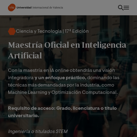
Pasar
al
contenido
principal
Ciencia y Tecnología | 17ª Edición
Maestría Oficial en Inteligencia
Artificial
Con la maestría en IA online obtendrás una visión
integradora
y un enfoque práctico,
dominando las
técnicas más demandadas por la industria, como
Machine Learning y Optimización Computacional.
Requisito de acceso: Grado, licenciatura o título
INT
universitario.
Ingeniería o titulados STEM