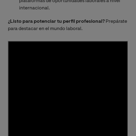
plataformas de oportunidades laborales a nivel
por refuerzo
internacional.
¿Listo para potenciar tu perfil profesional?
Prepárate
Trabajo de fin
para destacar en el mundo laboral.
de máster