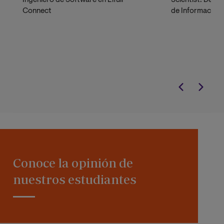
Ingeniero de Software en Lifull
Scientist. Desa
Connect
de Información 
Telefónica e Inf
entre otros.
Conoce la opinión de
nuestros estudiantes