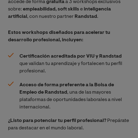
Datos
variable
accede de forma
gratuita
a 3 workshops exclusivos
Derivadas
compleja
Investigación
sobre:
empleabilidad, soft skills
e
inteligencia
Parciales
de
artificial
, con nuestro partner
Randstad
.
Topología I:
Modelos
Operaciones
Topología
Gráficos
Estadística III:
Teoría de la
elemental
Estos workshops diseñados para acelerar tu
Estadística
medida
desarrollo profesional, incluyen:
Bayesiana
Macroeconom
NOTA*
: Referente a la oferta de asignaturas de carácter
ía II
Programación
optativo, se requerirá un número mínimo de alumnos
Topología III:
Certificación acreditada por VIU y Randstad
II:
Topología II:
matriculados en cada asignatura para que ésta se
Topología
que validan tu aprendizaje y fortalecen tu perfil
Programación
Topología en
Planificación
imparta.
avanzada
profesional.
avanzada
bajas
financiera
dimensiones
Acceso de forma preferente a la Bolsa de
Series
Empleo de Randstad
, una de las mayores
NOTA*
: Referente a la oferta de asignaturas de carácter
Temporales
Programación
plataformas de oportunidades laborales a nivel
optativo, se requerirá un número mínimo de alumnos
IV:
internacional.
matriculados en cada asignatura para que ésta se
Herramientas
imparta.
¿Listo para potenciar tu perfil profesional?
Prepárate
informáticas
para destacar en el mundo laboral.