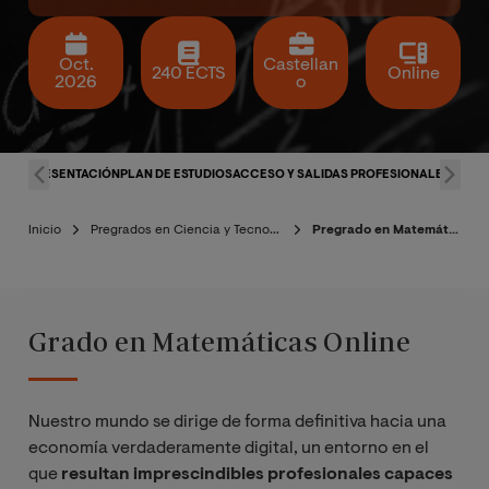
Oct.
Castellan
240 ECTS
Online
2026
o
PRESENTACIÓN
PLAN DE ESTUDIOS
ACCESO Y SALIDAS PROFESIONALES
CLAU
Inicio
Pregrados en Ciencia y Tecnología
Pregrado en Matemáticas
Grado en Matemáticas Online
Nuestro mundo se dirige de forma definitiva hacia una
economía verdaderamente digital, un entorno en el
que
resultan imprescindibles profesionales capaces