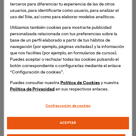
terceros para diferenciar tu experiencia de las de otros
usuarios, para identificarte como usuario, para analizar el
uso del Site, así como para elaborar modelos analíticos.
Título fuertemente
orientado a la empresa,
Utilizamos también cookies para mostrarte publicidad
industria y servicios.
personalizada relacionada con tus preferencias sobre la
base de un perfil elaborado a partir de tus hábitos de
Foco en la
toma de decisiones basada en el
navegación (por ejemplo, páginas visitadas) y la información
análisis de datos
.
que nos facilites (por ejemplo, en formularios de cursos).
Puedes aceptar o rechazar todas las cookies pulsando el
Dos menciones
en los sectores de mayor
botón correspondiente o configurarlas mediante el enlace
empleabilidad: matemática computacional, y
“Configuración de cookies”.
banca y finanzas.
Puedes consultar nuestra
Política de Cookies
y nuestra
Política de Privacidad
en sus respectivos enlaces.
Aplicaciones tecnológicas a través del modelado,
simulación y optimización de un
problema
matemático real
y análisis numérico.
Configuración de cookies
Metodología 100% online
. Clases, exámenes y
ACEPTAR
trabajos de fin de título serán completamente
online.