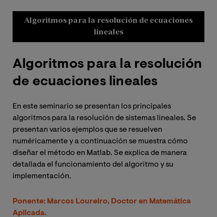
Algoritmos para la resolución de ecuaciones
E
lineales
E
Algoritmos para la resolución
p
de ecuaciones lineales
En 
En este seminario se presentan los principales
int
algoritmos para la resolución de sistemas lineales. Se
rel
presentan varios ejemplos que se resuelven
su 
numéricamente y a continuación se muestra cómo
com
diseñar el método en Matlab. Se explica de manera
pro
detallada el funcionamiento del algoritmo y su
implementación.
Pon
Mat
Ponente:
Marcos Loureiro, Doctor en Matemática
Aplicada.