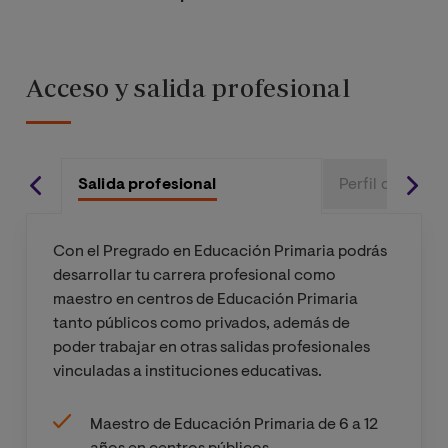
e
Curriculu
Educación
mujeres
la voz y la
m
Física de
en la
fluencia
Educación
música
Intervenci
en edad
Primaria
Acceso y salida profesional
ón
escolar
Historia,
educativa
Cultura y
La música
en el
Sociedad
Actividad
popular:
Trastorno
alumnado
en los
física
pop, rock,
s
con
Países de
Salida profesional
Perfil de ingre
inclusiva y
jazz, blues,
específico
discapaci
Habla
adaptada
electrónic
s del
dad
Inglesa /
a y nuevos
desarrollo
Con el Pregrado en Educación Primaria podrás
sensorial
History,
estilos
del
Desarrollo
desarrollar tu carrera profesional como
(visual y
Culture
lenguaje
psicomoto
maestro en centros de Educación Primaria
auditiva)
and
r en edad
Prácticas
tanto públicos como privados, además de
Society in
escolar. El
escolares
Metodolo
poder trabajar en otras salidas profesionales
English-
Intervenci
cuerpo:
III.
gías y
vinculadas a instituciones educativas.
speaking
ón
imagen y
Mención
estrategia
Countries
educativa
percepció
en
s en la
Maestro de Educación Primaria de 6 a 12
en
n. Las
Educación
intervenci