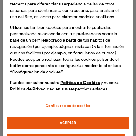
una especialización del estudiante en determinadas
terceros para diferenciar tu experiencia de las de otros
ramas, mejorando sus posibilidades de inserción y
usuarios, para identificarte como usuario, para analizar el
promoción laboral. Además, si realizas las cinco
uso del Site, así como para elaborar modelos analíticos.
asignaturas de las didácticas específicas del plan de
Utilizamos también cookies para mostrarte publicidad
estudios con la metodología CLIL (Content and
personalizada relacionada con tus preferencias sobre la
Language Integrated Learning) —Didáctica de las
base de un perfil elaborado a partir de tus hábitos de
Matemáticas, Didáctica de las Ciencias Naturales,
navegación (por ejemplo, páginas visitadas) y la información
Didáctica de la Educación Física, Didáctica de las
que nos facilites (por ejemplo, en formularios de cursos).
Ciencias Sociales y Didáctica de la Educación Artística
Puedes aceptar o rechazar todas las cookies pulsando el
botón correspondiente o configurarlas mediante el enlace
—, tu expediente certificará que has cursado las
“Configuración de cookies”.
didácticas específicas con metodología CLIL.
Puedes consultar nuestra
Política de Cookies
y nuestra
Política de Privacidad
en sus respectivos enlaces.
Descubre cómo es estudiar el
Configuración de cookies
Grado en Educación Primaria
Online en VIU
ACEPTAR