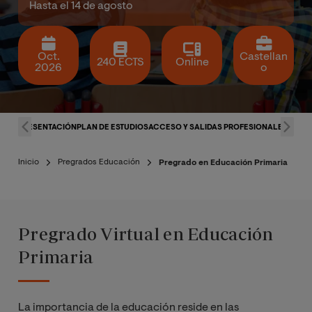
Hasta el 14 de agosto
Oct.
Castellan
240 ECTS
Online
2026
o
PRESENTACIÓN
PLAN DE ESTUDIOS
ACCESO Y SALIDAS PROFESIONALES
CLAU
Inicio
Pregrados Educación
Pregrado en Educación Primaria
Pregrado Virtual en Educación
Primaria
La importancia de la educación reside en las