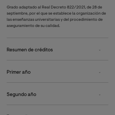
Grado adaptado al Real Decreto 822/2021, de 28 de
septiembre, por el que se establece la organización de
las enseñanzas universitarias y del procedimiento de
aseguramiento de su calidad.
Resumen de créditos
Tipos de materia
Primer año
Básicas
Asignatura
Primer cuatrimestre
Segund
Obligatorias
Segundo año
Psicología de
la educación y
Optativas
Asignatura
Primer cuatrimestre
Segund
del desarrollo