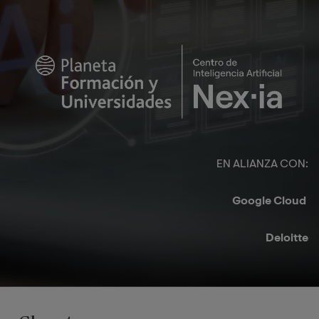
NOTA*
: Referente a la oferta de asignaturas de carácter
Imagen
optativo, se requerirá un número mínimo de alumnos
matriculados en cada asignatura para que ésta se
imparta.
EN ALIANZA CON:​
Google Cloud ​
Deloitte​