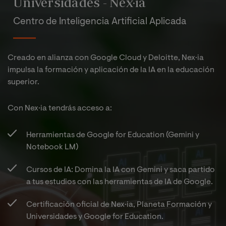
Universidades - Nex·ia
en Lengua
Prácticas
Centro de Inteligencia Artificial Aplicada
Extranjera
escolares
Prácticas
: Inglés
III.
escolares
Mención
IV.
Creado en alianza con Google Cloud y Deloitte, Nex·ia
en
Mención
Prácticas
impulsa la formación y aplicación de la IA en la educación
Pedagogía
en
escolares
superior.
Terapéutic
Audición y
IV.
a
Lenguaje
Mención
Con Nex·ia tendrás acceso a:​
en Lengua
Extranjera
Prácticas
NOTA*
: Referente a la oferta de asignaturas de carácter
Herramientas de Google for Education (Gemini y
: Inglés
escolares
optativo, se requerirá un número mínimo de alumnos
Notebook LM)​
IV.
matriculados en cada asignatura para que ésta se
Mención
imparta.
Cursos de IA: Domina la IA con Gemini y saca partido
NOTA*
: Referente a la oferta de asignaturas de carácter
en
a tus estudios con las herramientas de IA de Google.​
optativo, se requerirá un número mínimo de alumnos
Pedagogía
matriculados en cada asignatura para que ésta se
Terapéutic
Certificación oficial de Nex·ia, Planeta Formación y
imparta.
a
Universidades y Google for Education.​