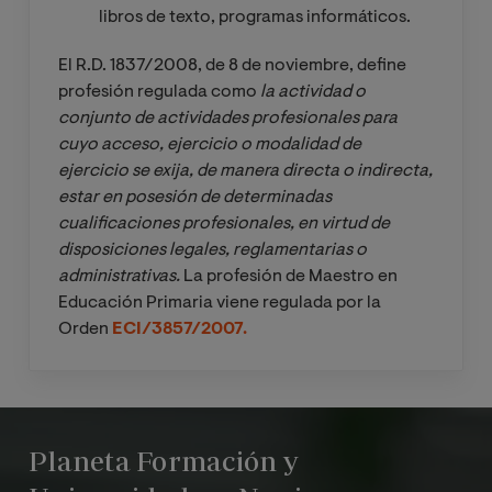
III.
al
no formal
Applied to
libros de texto, programas informáticos.
Mención
alumnado
Teaching
en
con altas
El R.D. 1837/2008, de 8 de noviembre, define
the
Las
Educación
capacidad
profesión regulada como
la actividad o 
English
nuevas
Física
es y
conjunto de actividades profesionales para 
Language
tecnología
gestión
cuyo acceso, ejercicio o modalidad de 
s y su
del talento
Prácticas
ejercicio se exija, de manera directa o indirecta, 
aplicabilid
English
escolares
estar en posesión de determinadas 
ad en la
Phonetics,
IV.
cualificaciones profesionales, en virtud de 
Buenas
audición y
Phonolog
Mención
disposiciones legales, reglamentarias o 
prácticas
el lenguaje
y and
en
administrativas. 
La profesión de Maestro en
en
Grammar
Educación
Educación Primaria viene regulada por la
educación
for
Prácticas
Física
Orden
ECI/3857/2007.
inclusiva
Teachers
escolares
III.
Pedagogía
Mención
NOTA*
: Referente a la oferta de asignaturas de carácter
Prácticas
hospitalari
en
optativo, se requerirá un número mínimo de alumnos
escolares
Planeta Formación y
a
Audición y
matriculados en cada asignatura para que ésta se
III.
Lenguaje
imparta.
Mención