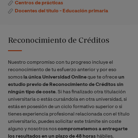
movimient
Física
educativas
s de la
Centros de prácticas
Texts as
de Grado
s
Education
o y
diversas o
audición
Docentes del título - Educación primaria
Didáctica de la
Learning
musicales
capacidad
necesidad
en el/la
Lengua
Tools for
Prácticas
es físicas
Ciencias
es
niño/a en
Española
the
escolares I
de 6 a 12
Música y
Sociales
educativas
edad
Acquisitio
Reconocimiento de Créditos
años
TIC
especiales
escolar
n of
El Inglés como
Reception
Prácticas
lengua
and
Bases
Musicoter
escolares II
Intervenci
La
vehicular en el
Nuestro compromiso con tu progreso incluye el
Productio
metodoló
apia:
ón
atención
Aprendizaje
reconocimiento de tu esfuerzo anterior y por eso
n Skills
gicas de la
educación
educativa
pedagógic
Integrado de
somos
la única Universidad
Online
que te ofrece
un
Educación
sensorial y
en el
a de los
Contenidos y
estudio previo de Reconocimiento de Créditos sin
Física en
emocional
alumnado
trastornos
Lengua
La Lengua
ningún tipo de coste
. Si has finalizado otra titulación
Educación
con
con
de la
Inglesa en
universitaria o estás cursándola en otra universidad, si
Primaria
música
trastornos
audición
el
estás en posesión de un ciclo formativo superior o si
de
Currículo
tienes experiencia profesional relacionada con el título
conducta
/ English
Nuevas
Etnomusic
Los
universitario, puedes solicitar este trámite sin coste
y del
Language
tecnología
ología y
trastornos
alguno y nosotros nos
comprometemos a entregarte
aprendizaj
in the
s en la
las
del habla,
los resultados en un plazo de 48 horas
hábiles.