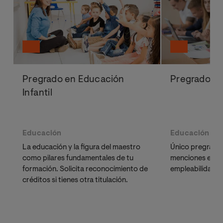
de didácticas específicas. Los requisitos para poder
cursar esta opción académica son acreditar
documentalmente el dominio de la Lengua Inglesa a
nivel B2, según el Marco Común Europeo de Referencia
para las Lenguas, o superar una prueba específica
organizada a tal efecto por la universidad.
Pregrado en Educación
Pregrado e
La educación en nuestro país cada vez se inclina más
Infantil
por un modelo de educación bilingüe en los centros
escolares. Precisamente por ello, los colegios cada vez
demandan más esta formación en sus docentes.
Educación
Educación
La educación y la figura del maestro
Único pregrado 
como pilares fundamentales de tu
menciones en l
formación. Solicita reconocimiento de
empleabilidad d
créditos si tienes otra titulación.