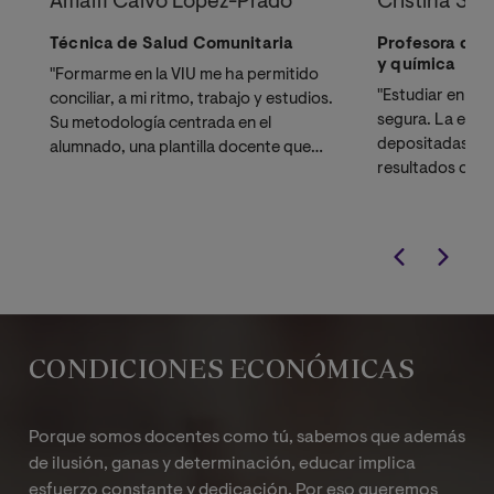
Amalfi Calvo López-Prado
Cristina Sua
Técnica de Salud Comunitaria
Profesora de 
y química
"Formarme en la VIU me ha permitido
"Estudiar en la 
conciliar, a mi ritmo, trabajo y estudios.
segura. La energ
Su metodología centrada en el
depositadas, s
alumnado, una plantilla docente que
resultados cua
deja huella y los lazos de amistad
de profesorado
forjados en el camino han supuesto
innovadora como
para mí una riqueza de valor
incalculable."
CONDICIONES ECONÓMICAS
Porque somos docentes como tú, sabemos que además
de ilusión, ganas y determinación, educar implica
esfuerzo constante y dedicación. Por eso queremos