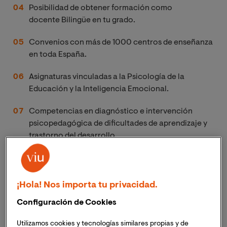
Posibilidad de obtener formación como
docente Bilingüe en tu grado.
Convenios con más de 1000 centros de enseñanza
en toda España.
Asignaturas vinculadas a la Psicología de la
Educación y la Inteligencia Emocional.
Competencias en diagnóstico e intervención
psicopedagógica de dificultades de aprendizaje y
trastorno del desarrollo.
Asignaturas de didáctica y disciplinares: cursarás
Matemáticas y Didáctica de las Matemáticas,
Ciencias Naturales y Didáctica de las Ciencias
¡Hola! Nos importa tu privacidad.
Naturales, etc.
Configuración de Cookies
Las Menciones del Grado en Magisterio online suponen
Utilizamos cookies y tecnologías similares propias y de