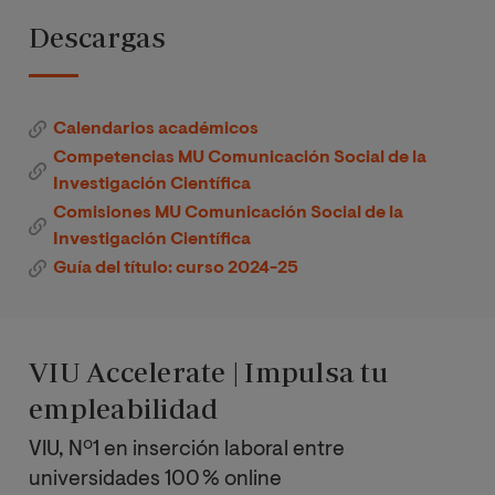
El estudio
Descargas
social de la
Total de Créditos
ciencia y la
tecnología
Calendarios académicos
Competencias MU Comunicación Social de la
Políticas, ética
Investigación Científica
y valores en
Comisiones MU Comunicación Social de la
ciencia,
Investigación Científica
tecnología y
Guía del título: curso 2024-25
sociedad
Métodos y
técnicas de
VIU Accelerate | Impulsa tu
investigación
empleabilidad
en
comunicación
VIU, Nº1 en inserción laboral entre
social
universidades 100 % online