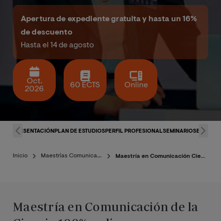
Apertura de expediente gratuita y hasta un 16%
de descuento
Hasta el 14 de agosto
Oct.
60 ECTS
Online
2026
PRESENTACIÓN
PLAN DE ESTUDIOS
PERFIL PROFESIONAL
SEMINARIOS
EQUIPO 
Inicio
Maestrías Comunicación
Maestría en Comunicación Científica
Maestría en Comunicación de la