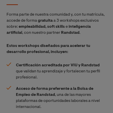
Lenguajes y
estilos para la
Forma parte de nuestra comunidad y, con tu matrícula,
comunicación
accede de forma
gratuita
a 3 workshops exclusivos
de la ciencia y
sobre:
empleabilidad, soft skills
e
inteligencia
la tecnología
artificial
, con nuestro partner
Randstad
.
Estos workshops diseñados para acelerar tu
El salto digital:
desarrollo profesional, incluyen:
difusión de la
investigación
científica en
Certificación acreditada por VIU y Randstad
los nuevos
que validan tu aprendizaje y fortalecen tu perfil
medios de
profesional.
comunicación
Acceso de forma preferente a la Bolsa de
social
Empleo de Randstad
, una de las mayores
plataformas de oportunidades laborales a nivel
Espacios y
internacional.
recursos de