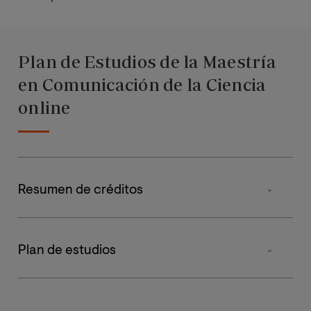
Plan de Estudios de la Maestría
en Comunicación de la Ciencia
online
Resumen de créditos
Tipos de materia
Plan de estudios
Obligatorias
Asignatura
Primer cuatrimestre
Segund
Tesis