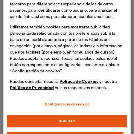
tecnología, el dominio de métodos y técnicas de
terceros para diferenciar tu experiencia de las de otros
investigación en comunicación social, hasta el
usuarios, para identificarte como usuario, para analizar el
uso del Site, así como para elaborar modelos analíticos.
aprendizaje de los lenguajes, estilos y formatos propios
de la divulgación científica, incluyendo su aplicación
Utilizamos también cookies para mostrarte publicidad
en entornos digitales emergentes.
personalizada relacionada con tus preferencias sobre la
base de un perfil elaborado a partir de tus hábitos de
navegación (por ejemplo, páginas visitadas) y la información
Gracias a una
metodología 100 %
online 
y sin
que nos facilites (por ejemplo, en formularios de cursos).
prácticas obligatorias, podrás desarrollar la capacidad
Puedes aceptar o rechazar todas las cookies pulsando el
de analizar información compleja, formular juicios
botón correspondiente o configurarlas mediante el enlace
fundamentados y comunicar sus conclusiones de
“Configuración de cookies”.
manera precisa, accesible y efectiva, tanto a
Puedes consultar nuestra
Política de Cookies
y nuestra
audiencias especializadas como al público general.
Política de Privacidad
en sus respectivos enlaces.
Todo con el objetivo de generar mensajes rigurosos y
atractivos que contribuyan a una sociedad mejor
Configuración de cookies
informada, fortalecida frente a la desinformación y
capaz de comprender los avances científicos y
tecnológicos que afectan su vida cotidiana.
ACEPTAR