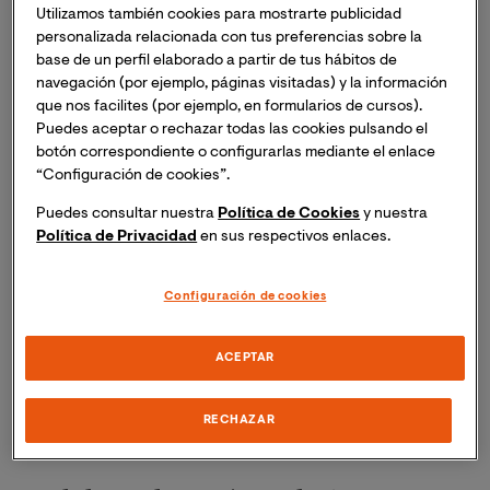
Utilizamos también cookies para mostrarte publicidad
otros; y por otra, por destacados docentes, muchos de
personalizada relacionada con tus preferencias sobre la
ellos doctores, con una larga trayectoria académica y
base de un perfil elaborado a partir de tus hábitos de
numerosos premios a la investigación.
navegación (por ejemplo, páginas visitadas) y la información
que nos facilites (por ejemplo, en formularios de cursos).
Puedes aceptar o rechazar todas las cookies pulsando el
Otro aspecto que convierte el
Área de Artes y
botón correspondiente o configurarlas mediante el enlace
Humanidades de la Universidad Internacional de
“Configuración de cookies”.
Valencia
en líder, es su colaboración con partners tan
destacados como
Grupo Planeta
, el grupo editorial
Puedes consultar nuestra
Política de Cookies
y nuestra
Política de Privacidad
en sus respectivos enlaces.
líder en España y Latinoamérica; la
Asociación
Española de Museólogos
, o el IMF-CSIC, Global
Omnium, La Vanguardia, entre otros. Estos acuerdos
Configuración de cookies
permiten generar dinámicas que, por una parte,
potencian la riqueza del aprendizaje académico de
ACEPTAR
cada programa; y por otra aseguran la aplicabilidad
exitosa de estos conocimientos en entornos
RECHAZAR