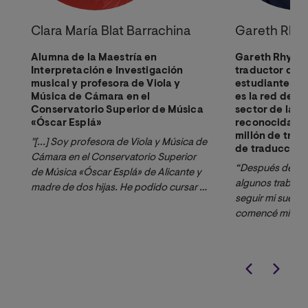
Clara María Blat Barrachina
Gareth Rhy
Alumna de la Maestría en
Gareth Rhys-J
Interpretación e Investigación
traductor des
musical y profesora de Viola y
estudiante de
Música de Cámara en el
es la red de p
Conservatorio Superior de Música
sector de la t
«Óscar Esplá»
reconocida. A
millón de tra
"[...] Soy profesora de Viola y Música de
de traducción
Cámara en el Conservatorio Superior
“Después de va
de Música «Óscar Esplá» de Alicante y
algunos trabajos
madre de dos hijas. He podido cursar el
seguir mi sueño 
«Máster Universitario en Interpretación
comencé mi carr
e Investigación musical» gracias a la
Quería una form
modalidad on-line que ofrece la
flexibles y que, 
Universidad Internacional de Valencia.
completa posibl
Es una gran comodidad poder asistir a
mucho más.”
las clases tanto en directo como en
diferido. Debido a la configuración del