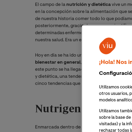
El campo de la
nutrición y dietética
vive un m
en la concepción sobre la alimentación que se
de nuestra historia comer todo lo que podíam
posteriormente, gracias los avances científico
determinadas enfermedades, se pasó a alertar
nuestra salud. Era un enfoque preventivo de e
Hoy en día se ha ido un paso más allá;
pensamo
¡Hola! Nos i
bienestar en general
, utilizándolos para pot
este punto se ha llegado gracias a los avances
Configuració
y dietética, una tendencia innovadora que no
cinco tendencias que están marcando el desar
Utilizamos cookie
otros usuarios, p
modelos analític
Nutrigenómica y n
Utilizamos tambi
sobre la base de 
visitadas) y la i
Enmarcada dentro de las llamadas tecnologías
rechazar todas l