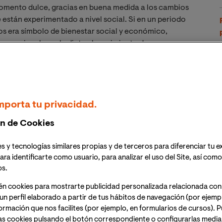
omento dulce, gracias en buena medida a los cambios
 están experimentado a nivel social. Si en un periodo
os era símbolo de bienestar social y económico,
s que vincularon la dieta al surgimiento de
 sobre la posible influencia de lo que comemos en
nfermedades como la diabetes o la hipertensión.
s en los alimentos como generadores de salud y
mporta tu privacidad.
enciar funciones tan específicas como la cognitiva. A
 científicos y tecnológicos en el campo de la nutrición
n de Cookies
 hace más que crecer. A continuación, vamos a ver
rollo de este área.
s y tecnologías similares propias y de terceros para diferenciar tu e
ara identificarte como usuario, para analizar el uso del Site, así com
os.
utrigenética
én cookies para mostrarte publicidad personalizada relacionada con
un perfil elaborado a partir de tus hábitos de navegación (por ejemp
nformación que nos facilites (por ejemplo, en formularios de cursos).
 ómicas (término derivado de las ciencias que le dan
as cookies pulsando el botón correspondiente o configurarlas median