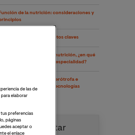
Función de la nutrición: consideraciones y
principios
Nutrición enteral, conceptos claves
Salidas profesionales de nutrición, ¿en qué
puedes trabajar con esta especialidad?
Nutrición autótrofa y heterótrofa e
influencia de las nuevas tecnologías
xperiencia de las de
o para elaborar
 tus preferencias
lo, páginas
Solicitar
 Puedes aceptar o
te el enlace