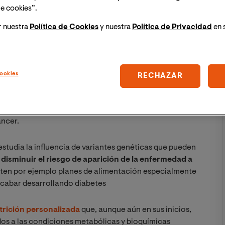
ómica), la
nutrigenómica
estudia el
modo en que los
e cookies”.
cta a nuestros genes
y, a la vez, como esos genes
r nuestra
Política de Cookies
y nuestra
Política de Privacidad
en 
erpo frente a ciertos alimentos.
gratuita: 6 tendencias en
ookies
RECHAZAR
n los próximos años
ómo afectan los alimentos a la salud
y al riesgo de
áncer.
 estudia la influencia de variantes genéticas que pueden
disminuir el riesgo de aparición de la enfermedad a
xisten por ejemplo planes de alimentación especialmente
acabar desarrollando diabetes
trición personalizada
que, aunque aún en sus inicios,
dos a las condiciones metabólicas y bioquímicas