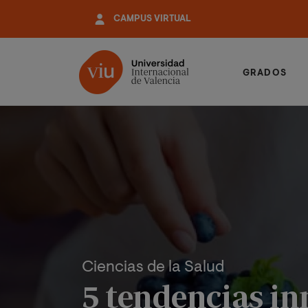
Pasar
CAMPUS VIRTUAL
al
contenido
principal
GRADOS
Ciencias de la Salud
5 tendencias in