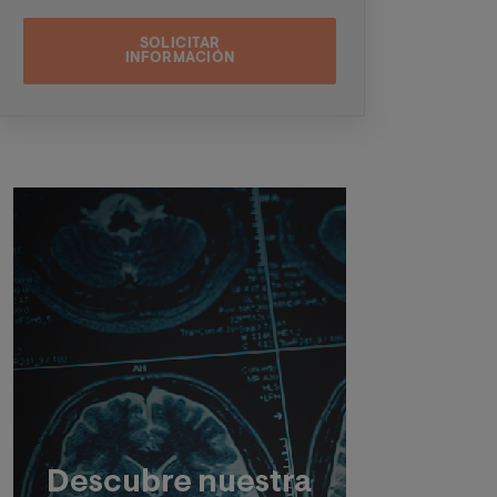
programa seleccionado de cara a las dos
próximas convocatorias del mismo, pudiendo
contactar con usted a través de medios
electrónicos (
WhatsApp
y/o correo
electrónico) y por medios telefónicos, siendo
eliminados una vez facilitada dicha
información y/o transcurridas las citadas
convocatorias.
Ud. podrá ejercer los derechos de acceso,
supresión, rectificación, oposición, limitación
Imagen
y portabilidad, mediante carta a Universitat
Internacional Valenciana – Valencian
International University S.L. - Apartado de
Correos 221 de Barcelona, o remitiendo un
email a
rgpd@universidadviu.com
. Asimismo,
cuando lo considere oportuno podrá
presentar una reclamación ante la Agencia
Española de protección de datos.
Podrá ponerse en contacto con nuestro
Delegado de Protección de Datos mediante
escrito dirigido a
dpo@planeta.es
o a Grupo
Planeta, At.: Delegado de Protección de
Datos, Avda. Diagonal 662-664, 08034
Barcelona.