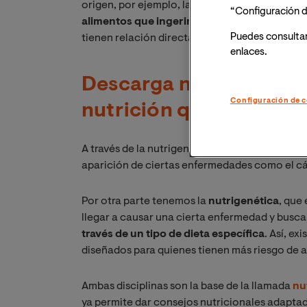
origen, por ejemplo, la genómica y la metabol
“Configuración d
alimentos que ingerimos habitualmente afe
Puedes consulta
tienen relación directa con la reacción del cu
enlaces.
Descarga nuestra guía 
Configuración de c
nutrición que marcará
A través de la nutrigenómica podemos saber
c
aparición de ciertas enfermedades como el c
Por otra parte tenemos la
nutrigenética
, que
llegar a causar una cierta enfermedad y busca
través de un tipo de dieta específica
. Así, e
diseñados para quienes tienen más riesgo de 
Ambas disciplinas son la base de la llamada
nu
ya permite dar consejos nutricionales adapta