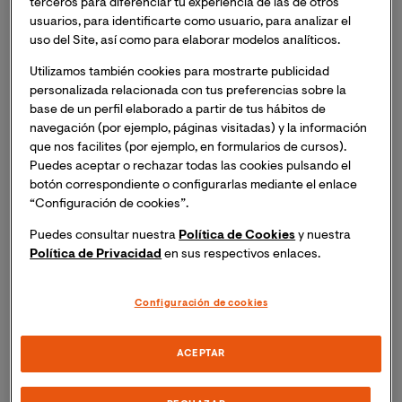
terceros para diferenciar tu experiencia de las de otros
profesional de la dietética y la nutrición.
usuarios, para identificarte como usuario, para analizar el
uso del Site, así como para elaborar modelos analíticos.
7 razones para estudiar
Utilizamos también cookies para mostrarte publicidad
nutrición y que te conviertas en
personalizada relacionada con tus preferencias sobre la
base de un perfil elaborado a partir de tus hábitos de
un profesional de éxito
navegación (por ejemplo, páginas visitadas) y la información
que nos facilites (por ejemplo, en formularios de cursos).
Puedes aceptar o rechazar todas las cookies pulsando el
Numerosas áreas de actuación profesional
botón correspondiente o configurarlas mediante el enlace
“Configuración de cookies”.
Puede que te guste la docencia y decidas enseñar a
otros tu disciplina. O que lo tuyo sea el deporte y
Puedes consultar nuestra
Política de Cookies
y nuestra
ayudes a atletas a alcanzar su máximo nivel. Desde una
Política de Privacidad
en sus respectivos enlaces.
consulta privada hasta miembro de grandes
multinacionales de la
alimentación,
los nutricionistas
Configuración de cookies
tienen donde escoger para desarrollar su carrera
profesional.
ACEPTAR
Trabajo diverso y dinámico