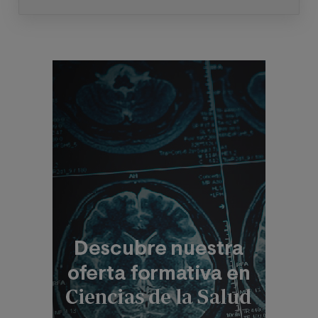
convocatorias.
Ud. podrá ejercer los derechos de acceso, supresión,
rectificación, oposición, limitación y portabilidad,
mediante carta a Universitat Internacional Valenciana
Imagen
– Valencian International University S.L. - Apartado de
Correos 221 de Barcelona, o remitiendo un email a
rgp
d@universidadviu.com
. Asimismo, cuando lo
considere oportuno podrá presentar una reclamación
ante la Agencia Española de protección de datos.
Podrá ponerse en contacto con nuestro Delegado de
Protección de Datos mediante escrito dirigido a
dpo@
planeta.es
o a Grupo Planeta, At.: Delegado de
Protección de Datos, Avda. Diagonal 662-664, 08034
Barcelona.