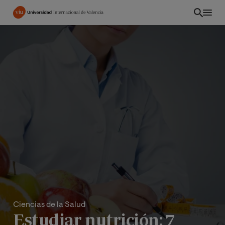
Pasar
al
contenido
principal
ES
Ciencias de la Salud
Estudiar nutrición: 7