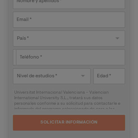
interesa?
Nombre y apellidos
Email
País
País *
Teléfono
Nivel de
Edad
estudios
Universitat Internacional Valenciana – Valencian
International University S.L., tratará sus datos
personales conforme a su solicitud para contactarle e
informarle del programa seleccionado de cara a las
dos próximas convocatorias del mismo, pudiendo
contactar con usted a través de medios electrónicos
(
WhatsApp
y/o correo electrónico) y por medios
telefónicos, siendo eliminados una vez facilitada dicha
información y/o transcurridas las citadas