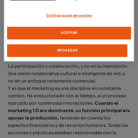
logren estar más cerca de sus clientes y, al mismo
tiempo, adaptarse a sus necesidades.
Configuración de cookies
En el marketing 1.0 es difícil mantener la relevancias
ACEPTAR
hoy en día
, en un momento en que la clave del éxito
radica en:
RECHAZAR
La persona, y no en el producto.
La participación y colaboración, y no en la imposición.
Una visión colaborativa cultural e inteligente de red, y
no en un enfoque netamente comercial.
Y es que el marketing es una disciplina en constante
cambio. Ha evolucionado con el tiempo, a un proceso
marcado por numerosas innovaciones.
Cuando el
marketing 1.0 era dominante, su función principal era
apoyar la producción,
teniendo en cuenta los
aspectos financieros y de recursos humanos. Todas las
acciones y prácticas estaban relacionadas con la