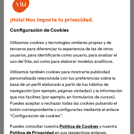
tendencias en el marketing evolucionan, dejando
atrás el modelo de marketing 1.0, para avanzar hacia
el 2.0, 3.0 y hasta el 4.0 que ya se empieza a
¡Hola! Nos importa tu privacidad.
consolidar.
Configuración de Cookies
El proceso ha sido gradual
y ha requerido de un
Utilizamos cookies y tecnologías similares propias y de
replanteamiento de los conceptos y herramientas de
terceros para diferenciar tu experiencia de las de otros
marketing tradicionales. El mayor cambio está
usuarios, para identificarte como usuario, para analizar el
relacionado con el paso de un
uso del Site, así como para elaborar modelos analíticos.
Utilizamos también cookies para mostrarte publicidad
¿Por qué el marketing 1.0 se
personalizada relacionada con tus preferencias sobre la
base de un perfil elaborado a partir de tus hábitos de
volvió obsoleto?
navegación (por ejemplo, páginas visitadas) y la información
que nos facilites (por ejemplo, en formularios de cursos).
El consumidor ha cambiado su
Puedes aceptar o rechazar todas las cookies pulsando el
comportamiento
,ahora es más exigente y volátil. El
botón correspondiente o configurarlas mediante el enlace
“Configuración de cookies”.
marketing debe adaptarse y enfrentar
esta nueva
realidad, causada por los nuevos hábitos digitales y
Puedes consultar nuestra
Política de Cookies
y nuestra
el acceso a la información
, si se busca que las marcas
Política de Privacidad
en sus respectivos enlaces.