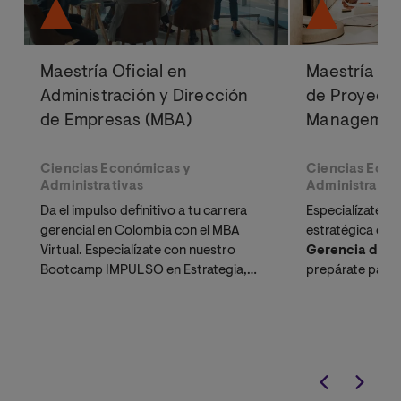
Maestría Oficial en
Maestría Ofi
Administración y Dirección
de Proyecto
de Empresas (MBA)
Managemen
Ciencias Económicas y
Ciencias Econ
Administrativas
Administrativ
Da el impulso definitivo a tu carrera
Especialízate en
gerencial en Colombia con el MBA
estratégica con
Virtual. Especialízate con nuestro
Gerencia de Pr
Bootcamp IMPULSO en Estrategia,
prepárate para 
Innovación y Emprendimiento.
certificacione
mercado:
PMP