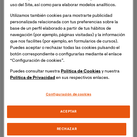
todas, sin incluir a las personas con diversidad
uso del Site, así como para elaborar modelos analíticos.
funcional.
Utilizamos también cookies para mostrarte publicidad
personalizada relacionada con tus preferencias sobre la
Desde la Universidad Internacional de Valencia
base de un perfil elaborado a partir de tus hábitos de
entendemos la diversidad, en todas sus acepciones,
navegación (por ejemplo, páginas visitadas) y la información
como un valor central de nuestra propuesta
que nos facilites (por ejemplo, en formularios de cursos).
Puedes aceptar o rechazar todas las cookies pulsando el
institucional. El intercambio de perspectivas diferentes
botón correspondiente o configurarlas mediante el enlace
y el aprender de las vivencias y puntos de vista del otro,
“Configuración de cookies”.
están en el corazón de la experiencia formativa de VIU.
Sabemos que nuestras diferencias nos enriquecen, nos
Puedes consultar nuestra
Política de Cookies
y nuestra
hacen mejores y amplían nuestros horizontes,
Política de Privacidad
en sus respectivos enlaces.
permitiéndonos crecer más allá de lo que conocíamos.
Configuración de cookies
Por ello trabajamos constantemente para ofrecer
herramientas, oportunidades y servicios para apoyar y
ACEPTAR
facilitar la diversidad en todos los aspectos. Sin duda
uno de los objetivos más importantes en este aspecto,
RECHAZAR
es el acceso a VIU de estudiantes con diversidad