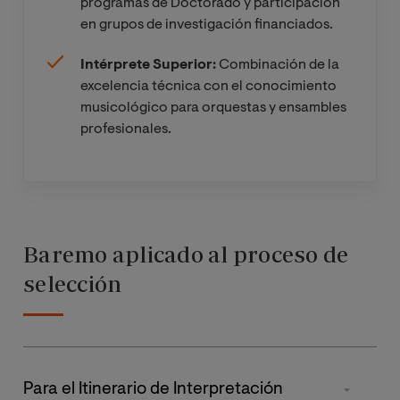
programas de Doctorado y participación
piano
Historiografía
en grupos de investigación financiados.
(Presencial)
de la música
Intérprete Superior:
Combinación de la
Recursos para
excelencia técnica con el conocimiento
Materia
la Enseñanza y
musicológico para orquestas y ensambles
complementar
Aprendizaje
profesionales.
ia al Trabajo
de la Cuerda
Fin de Máster
Recursos para
Trabajo Fin de
la Enseñanza y
Máster
Aprendizaje
Baremo aplicado al proceso de
del piano
selección
Análisis de la
fisiología del
músico
Para el Itinerario de Interpretación