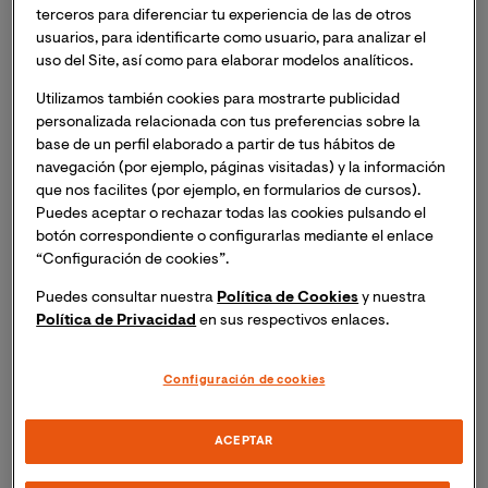
terceros para diferenciar tu experiencia de las de otros
usuarios, para identificarte como usuario, para analizar el
uso del Site, así como para elaborar modelos analíticos.
Utilizamos también cookies para mostrarte publicidad
personalizada relacionada con tus preferencias sobre la
base de un perfil elaborado a partir de tus hábitos de
navegación (por ejemplo, páginas visitadas) y la información
que nos facilites (por ejemplo, en formularios de cursos).
Puedes aceptar o rechazar todas las cookies pulsando el
botón correspondiente o configurarlas mediante el enlace
“Configuración de cookies”.
Puedes consultar nuestra
Política de Cookies
y nuestra
Aliados Estratégicos y
Política de Privacidad
en sus respectivos enlaces.
Networking Profesional
Configuración de cookies
Nuestra maestría te conecta con instituciones de
ACEPTAR
renombre, facilitando masterclasses, eventos y redes