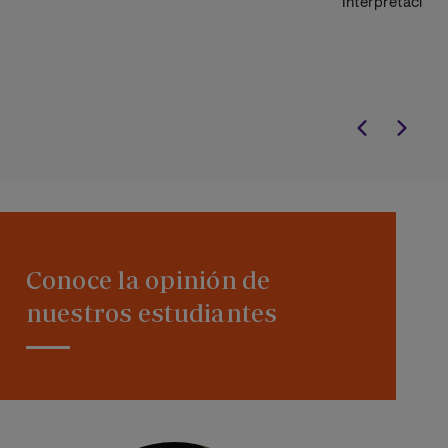
Interpretación e
Musicología. Doctor acreditado
dedicado a docencia y/o
investigación: Doctor acreditado
como Ayudante Doctor dedicado a
docencia y/o investigación.
Conoce la opinión de
nuestros estudiantes