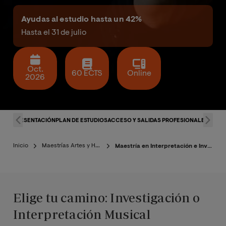
Ayudas al estudio hasta un 42%
Hasta el 31 de julio
Oct.
60 ECTS
Online
2026
PRESENTACIÓN
PLAN DE ESTUDIOS
ACCESO Y SALIDAS PROFESIONALES
DOCE
Inicio
Maestrías Artes y Humanidades
Maestría en Interpretación e Investigación Musical
Elige tu camino: Investigación o
Interpretación Musical