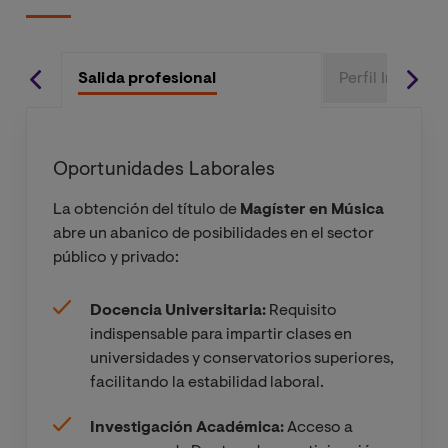
Fundamentos
Audición
de la
Musical y
interpretación
cultura
histórica
Salida profesional
Perfil Ingreso
Investigación
Audición
y tratamiento
Musical y
Oportunidades Laborales
de la ansiedad
cultura
escénica
La obtención del título de
Magíster en Música
abre un abanico de posibilidades en el sector
Investigación
Métodos de
público y privado:
y tratamiento
investigación
de la ansiedad
musical
escénica
Docencia Universitaria:
Requisito
indispensable para impartir clases en
universidades y conservatorios superiores,
Patrimonio
Interpretación
facilitando la estabilidad laboral.
musical y su
Musical: violín,
investigación
viola,
Investigación Académica:
Acceso a
violonchelo y