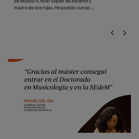
de Música «Óscar Esplá» de Alicante y
no fue un imped
madre de dos hijas. He podido cursar
parte de un gru
el «Máster Universitario en
Interpretación e Investigación
musical» gracias a la modalidad on-line
que ofrece la Universidad Internacional
de Valencia. Es una gran comodidad
poder asistir a las clases tanto en
directo como en diferido. Debido a la
configuración del plan de estudios y a
la profesionalidad del claustro de
profesores he ampliado mis
conocimientos, no solo de lo
relacionado con la música, sino de las
nuevas tecnologías al servicio del
aprendizaje."