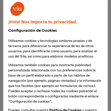
puede ser tomada a la ligera
. Todo lo relacionado con
el marketing de una empresa ha dejado de ser un
elemento adicional y en algunas ocasiones hasta muy
esporádico. Si se quiere tener
resultados de alto
¡Hola! Nos importa tu privacidad.
impacto en el desarrollo comercial
de cualquier
Configuración de Cookies
organización, esto dependerá de tener un
departamento estructurado que se dedique a estas
Utilizamos cookies y tecnologías similares propias y de
funciones. Para ello es necesario tener claro el
terceros para diferenciar tu experiencia de las de otros
funcionamiento de todas sus piezas, y así poder
usuarios, para identificarte como usuario, para analizar el
implementar acciones certeras que garanticen
uso del Site, así como para elaborar modelos analíticos.
efectos positivos
en la gestión comercial, empezando
Utilizamos también cookies para mostrarte publicidad
por el eje que direccionará este trabajo: el director de
personalizada relacionada con tus preferencias sobre la
marketing.
base de un perfil elaborado a partir de tus hábitos de
navegación (por ejemplo, páginas visitadas) y la información
¿Quién es el director de
que nos facilites (por ejemplo, en formularios de cursos).
Puedes aceptar o rechazar todas las cookies pulsando el
marketing?
botón correspondiente o configurarlas mediante el enlace
“Configuración de cookies”.
Para entender las funciones del director de marketing
Puedes consultar nuestra
Política de Cookies
y nuestra