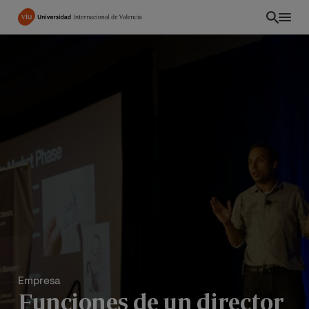
Pasar
al
contenido
principal
Empresa
Funciones de un director