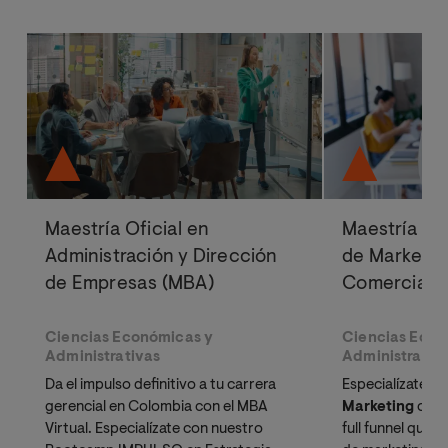
Maestría Oficial en
Maestría Ofi
Administración y Dirección
de Marketin
de Empresas (MBA)
Comercial
Ciencias Económicas y
Ciencias Econ
Administrativas
Administrativ
Da el impulso definitivo a tu carrera
Especialízate pa
gerencial en Colombia con el MBA
Marketing
con 
Virtual. Especialízate con nuestro
full funnel que 