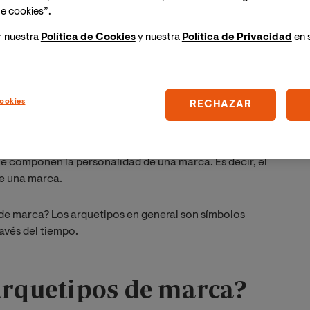
e cookies”.
r nuestra
Política de Cookies
y nuestra
Política de Privacidad
en 
patrón emocional o de conducta, que amerita ser
ookies
RECHAZAR
tipos de marca?
 componen la personalidad de una marca. Es decir, el
de una marca.
e marca? Los arquetipos en general son símbolos
ravés del tiempo.
 arquetipos de marca?