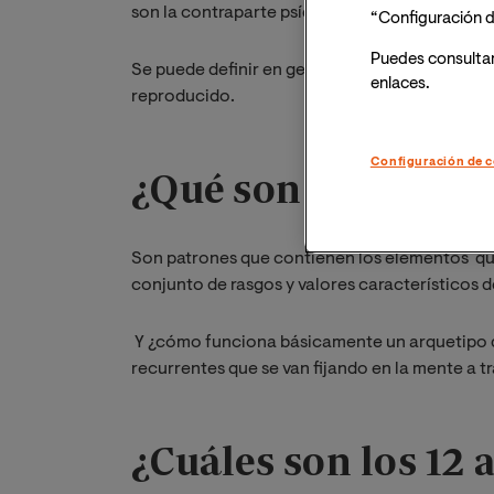
son la contraparte psíquica del instinto.
“Configuración d
Puedes consulta
Se puede definir en general como un molde o 
enlaces.
reproducido.
Configuración de c
¿Qué son los arque
Son patrones que contienen los elementos que
conjunto de rasgos y valores característicos 
Y ¿cómo funciona básicamente un arquetipo d
recurrentes que se van fijando en la mente a t
¿Cuáles son los 12