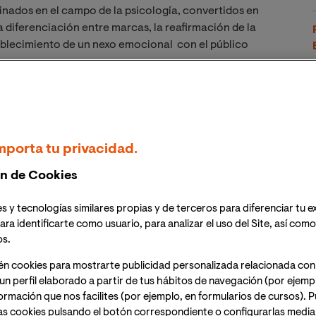
nados en el campo de la psicología, convertidos en
a diferenciación entre marcas, la reafirmación de la
ablecimiento de un nexo emocional con el público
.
entan valores que los identifican, las organizaciones
ores que las caracterizan. Una imagen corporativa
incrementar la confianza de los clientes en la marca y
mporta tu privacidad.
.
n de Cookies
po?
s y tecnologías similares propias y de terceros para diferenciar tu e
ara identificarte como usuario, para analizar el uso del Site, así com
os.
rchein=original y Typo=estándar.
én cookies para mostrarte publicidad personalizada relacionada con
un perfil elaborado a partir de tus hábitos de navegación (por ejemp
 psicólogo y ensayista suizo Carl Jung que los
nformación que nos facilites (por ejemplo, en formularios de cursos).
universales que derivan de lo inconsciente colectivo y
as cookies pulsando el botón correspondiente o configurarlas median