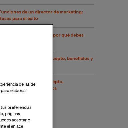
Funciones de un director de marketing:
Bases para el éxito
Mercadotecnia ¿Qué es y por qué debes
saberlo?
Customer centricity: concepto, beneficios y
aplicación
Blended marketing: concepto,
xperiencia de las de
funcionamiento y ejemplos
o para elaborar
 tus preferencias
lo, páginas
 Puedes aceptar o
te el enlace