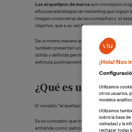
Los arquetipos de marca
son conceptos origi
eficaces estrategias de marketing que logran l
imagen corporativa de las compañías y el est
objetivo, que a su vez detecta sus necesidades
De la misma manera que los seres humanos pres
también presentan un conjunto de rasgos y val
sólida y definida permite a las organizaciones 
¡Hola! Nos i
estimula positivamente la decisión de compra
Configuració
¿Qué es un arqueti
Utilizamos cookie
otros usuarios, p
modelos analític
El vocablo “arquetipo” proviene del griego: A
Utilizamos tambi
sobre la base de 
Es un concepto que tiene como su precursor al
visitadas) y la i
entiende como: patrones e imágenes arcaicas 
rechazar todas l