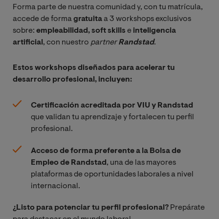
l
Forma parte de nuestra comunidad y, con tu matrícula,
accede de forma
gratuita
a 3 workshops exclusivos
sobre:
empleabilidad, soft skills
e
inteligencia
Arquitectura
artificial
, con nuestro
partner 
Randstad
.
empresarial
Estos workshops diseñados para acelerar tu
Transformació
desarrollo profesional, incluyen:
n Digital
Certificación acreditada por VIU y Randstad
Tendencias
que validan tu aprendizaje y fortalecen tu perfil
disruptivas en
profesional.
TI
Acceso de forma preferente a la Bolsa de
Empleo de Randstad
, una de las mayores
Inteligencia de
plataformas de oportunidades laborales a nivel
Negocio
internacional.
Emprendimien
¿Listo para potenciar tu perfil profesional?
Prepárate
to