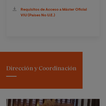
Requisitos de Acceso a Máster Oficial
VIU (Países No U.E.)
Dirección y Coordinación