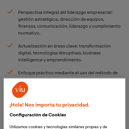
Perspectiva integral del liderazgo empresarial:
gestión estratégica, dirección de equipos,
finanzas, comunicación, liderazgo y cumplimiento
normativo.
Actualización en áreas clave: transformación
digital, tecnologías disruptivas, business
intelligence y emprendimiento.
Enfoque práctico mediante el uso del método de
estudio de casos (Case Study).
Con el MBA TIC virtual de VIU estarás en capacidad
de:
¡Hola! Nos importa tu privacidad.
Liderar proyectos
vinculados a las TIC.
Configuración de Cookies
Utilizamos cookies y tecnologías similares propias y de
Implementar herramientas tecnológicas
para