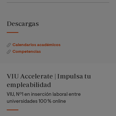
Asignatura
Primer cuatrimestre
Optativas
cu
Descargas
Dirección y
Prácticas
Gestión TIC
TFM
Calendarios académicos
Dirección y
Competencias
Gestión de
Total de créditos
proyectos TIC
Finanzas y
VIU Accelerate | Impulsa tu
Normativa TIC
empleabilidad
VIU, Nº1 en inserción laboral entre
Gestión de
equipos y
universidades 100 % online
liderazgo
organizaciona