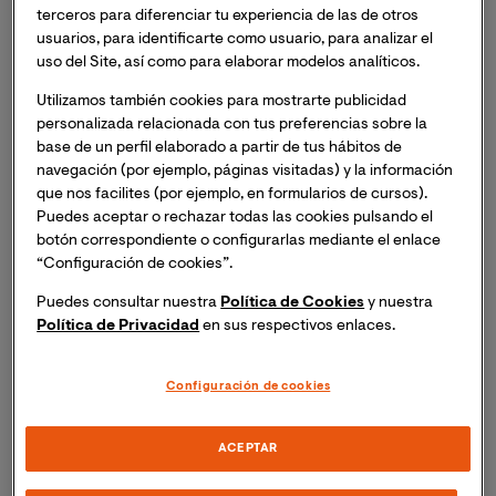
terceros para diferenciar tu experiencia de las de otros
resolver desafíos empresariales digitales.
usuarios, para identificarte como usuario, para analizar el
uso del Site, así como para elaborar modelos analíticos.
Incorporar las TIC
en la arquitectura empresarial
y la gestión financiera.
Utilizamos también cookies para mostrarte publicidad
personalizada relacionada con tus preferencias sobre la
Gestionar procesos de innovación
y
base de un perfil elaborado a partir de tus hábitos de
navegación (por ejemplo, páginas visitadas) y la información
transformación digital.
que nos facilites (por ejemplo, en formularios de cursos).
Puedes aceptar o rechazar todas las cookies pulsando el
Utilizar inteligencia de negocio
para apoyar la
botón correspondiente o configurarlas mediante el enlace
toma de decisiones estratégicas.
“Configuración de cookies”.
Administrar inversiones, recursos y riesgos
Puedes consultar nuestra
Política de Cookies
y nuestra
asociados al área TIC.
Política de Privacidad
en sus respectivos enlaces.
Diseñar estrategias de negocio
integradas con
Configuración de cookies
las TIC.
ACEPTAR
Supervisar servicios TIC
dentro de una
organización.