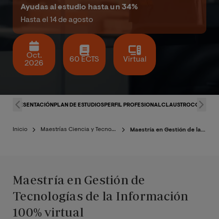
Ayudas al estudio hasta un 34%
Hasta el 14 de agosto
Oct.
60 ECTS
Virtual
2026
PRESENTACIÓN
PLAN DE ESTUDIOS
PERFIL PROFESIONAL
CLAUSTRO
CONDICI
Inicio
Maestrías Ciencia y Tecnología
Maestría en Gestión de las TIC
Maestría en Gestión de
Tecnologías de la Información
100% virtual