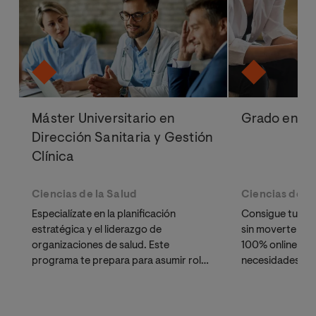
Máster Universitario en
Grado en Ps
Dirección Sanitaria y Gestión
Clínica
Ciencias de la Salud
Ciencias de la
Especialízate en la planificación
Consigue tu Grad
estratégica y el liderazgo de
sin moverte de 
organizaciones de salud. Este
100% online adap
programa te prepara para asumir roles
necesidades.
directivos, permitiéndote evolucionar
desde la práctica asistencial hacia la
gestión de unidades clínicas y centros