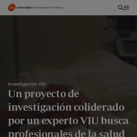
Pasar
al
contenido
principal
Investigación VIU
Un proyecto de
investigación coliderado
ES
por un experto VIU busca
profesionales de la salud