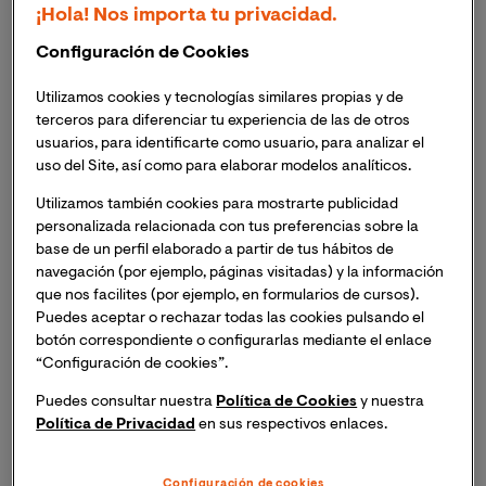
¡Hola! Nos importa tu privacidad.
Actitudes frente a la muerte
Configuración de Cookies
Utilizamos cookies y tecnologías similares propias y de
El estudio, dirigido por el Dr. Jesús González-Moreno
terceros para diferenciar tu experiencia de las de otros
de VIU y la Dra. María Cantero García, busca investigar
usuarios, para identificarte como usuario, para analizar el
las actitudes hacia la muerte en el profesional
uso del Site, así como para elaborar modelos analíticos.
sanitario.
Utilizamos también cookies para mostrarte publicidad
Busca profesionales de la salud del ámbito pediátrico y
personalizada relacionada con tus preferencias sobre la
geriátrico que por la naturaleza de su práctica trabajen
base de un perfil elaborado a partir de tus hábitos de
con la muerte.
navegación (por ejemplo, páginas visitadas) y la información
Los profesionales sanitarios, aunque se preparan para
que nos facilites (por ejemplo, en formularios de cursos).
curar enfermedades y mejorar la calidad de vida de las
Puedes aceptar o rechazar todas las cookies pulsando el
botón correspondiente o configurarlas mediante el enlace
personas, tienen, inevitablemente una relación
“Configuración de cookies”.
cercana con la muerte. Precisamente el
cómo afecta
esta relación a los sanitarios
es lo que busca entender
Puedes consultar nuestra
Política de Cookies
y nuestra
un estudio liderado por el
Dr. Jesús González-Moreno
Política de Privacidad
en sus respectivos enlaces.
de la Universidad Internacional de Valencia y la
Dra.
María Cantero García
, de la Universidad Europea de
Configuración de cookies