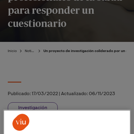
para responder un
cuestionario
Inicio
Noticias
Un proyecto de investigación coliderado por un expe
Publicado:
17/03/2022
|
Actualizado:
06/11/2023
Investigación
Dr. Jesús González-Moreno
Sanitarios
Profesionales de la salud