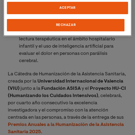
los próximos
22 y 23 de octubre
, bajo el lema
ACEPTAR
“Humanizar la salud en tiempos de cambio”
.
Entre los premiados destacan estudios sobre
RECHAZAR
musicoterapia en pacientes oncohematológicos,
lectura terapéutica en el ámbito hospitalario
infantil y el uso de inteligencia artificial para
evaluar el dolor en personas con parálisis
cerebral.
La Cátedra de Humanización de la Asistencia Sanitaria,
creada por la
Universidad Internacional de Valencia
(VIU)
junto a la
Fundación ASISA
y el
Proyecto HU-CI
(Humanizando los Cuidados Intensivos)
, celebrará,
por cuarto año consecutivo la excelencia
investigadora y el compromiso con la atención
centrada en las personas, a través de la entrega de sus
Premios Anuales a la Humanización de la Asistencia
Sanitaria 2025
.