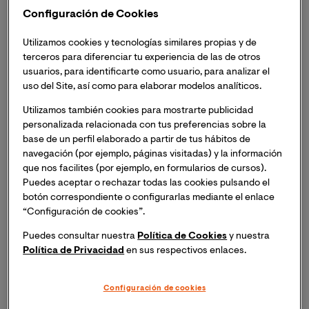
Configuración de Cookies
Utilizamos cookies y tecnologías similares propias y de
terceros para diferenciar tu experiencia de las de otros
usuarios, para identificarte como usuario, para analizar el
uso del Site, así como para elaborar modelos analíticos.
Utilizamos también cookies para mostrarte publicidad
personalizada relacionada con tus preferencias sobre la
base de un perfil elaborado a partir de tus hábitos de
navegación (por ejemplo, páginas visitadas) y la información
que nos facilites (por ejemplo, en formularios de cursos).
La Cátedra de Humanización de la Asistencia
Puedes aceptar o rechazar todas las cookies pulsando el
Sanitaria de la Universidad Internacional de
botón correspondiente o configurarlas mediante el enlace
Valencia, Fundación ASISA y Proyecto HU-CI,
“Configuración de cookies”.
entregará los galardones a las categorías Mejor
Puedes consultar nuestra
Política de Cookies
y nuestra
Tesis Doctoral, Mejor TFT de VIU y mejor
Política de Privacidad
en sus respectivos enlaces.
Publicación Científica.
Los premios se entregarán en el marco de las
V
Configuración de cookies
Jornadas Online de la Cátedra
, que se celebrarán