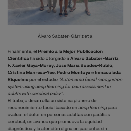
Álvaro Sabater-Gárriz et al
Finalmente, el
Premio a la Mejor Publicación
Científica
ha sido otorgado a
Álvaro Sabater-Gárriz
,
F. Xavier Gaya-Morey
,
José María Buades-Rubio
,
Cristina Manresa-Yee
,
Pedro Montoya
e
Inmaculada
Riquelme
por el estudio
“Automated facial recognition 
system using deep learning for pain assessment in 
adults with cerebral palsy”
.
El trabajo desarrolla un sistema pionero de
reconocimiento facial basado en
deep learning
para
evaluar el dolor en personas adultas con parálisis
cerebral, un avance que promueve la equidad
diagnóstica y la atención digna en pacientes sin