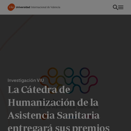
Pasar
al
contenido
principal
Investigación VIU
La Cátedra de
Humanización de la
ES
Asistencia Sanitaria
entregará sus premios