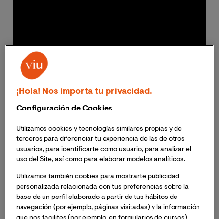
¡Hola! Nos importa tu privacidad.
Configuración de Cookies
Utilizamos cookies y tecnologías similares propias y de
Este pasado 25 y 26 de septiembre,
la Cátedra VIU-
terceros para diferenciar tu experiencia de las de otros
usuarios, para identificarte como usuario, para analizar el
NED sobre Neurociencia Global y Cambio Social
uso del Site, así como para elaborar modelos analíticos.
celebró sus IV Jornadas
. El acto, declarado de interés
sanitario por la Conselleria de Sanitat Universal i Salut
Utilizamos también cookies para mostrarte publicidad
Pública de la Comunidad Valenciana, contó con la
personalizada relacionada con tus preferencias sobre la
participación de destacados profesionales del campo
base de un perfil elaborado a partir de tus hábitos de
navegación (por ejemplo, páginas visitadas) y la información
de la Neurociencia; y uno de los que más interés
que nos facilites (por ejemplo, en formularios de cursos).