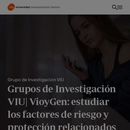
Pasar
al
contenido
principal
Grupo de Investigación VIU
Grupos de Investigación
VIU| VioyGen: estudiar
EC
los factores de riesgo y
protección relacionados