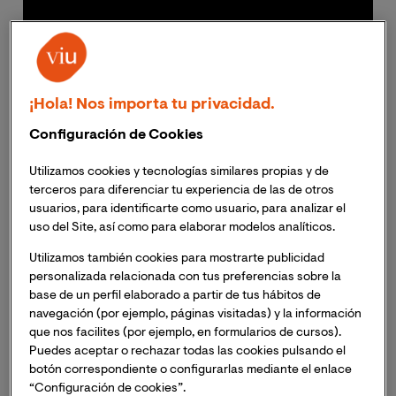
¡Hola! Nos importa tu privacidad.
Configuración de Cookies
Utilizamos cookies y tecnologías similares propias y de
Video Grupo de investigación VIU VioyGen
terceros para diferenciar tu experiencia de las de otros
usuarios, para identificarte como usuario, para analizar el
uso del Site, así como para elaborar modelos analíticos.
La investigación, producción y transmisión de
Utilizamos también cookies para mostrarte publicidad
conocimiento es una de las misiones esenciales de la
personalizada relacionada con tus preferencias sobre la
Universidad Internacional de Valencia. Un propósito en
base de un perfil elaborado a partir de tus hábitos de
el que juegan un papel fundamental los grupos de
navegación (por ejemplo, páginas visitadas) y la información
investigación de la Universidad. Estos grupos,
que nos facilites (por ejemplo, en formularios de cursos).
integrados por docentes de todas las facultades de VIU,
Puedes aceptar o rechazar todas las cookies pulsando el
ejercen su labor investigadora en todas las áreas de
botón correspondiente o configurarlas mediante el enlace
“Configuración de cookies”.
conocimiento, generando contribuciones concretas