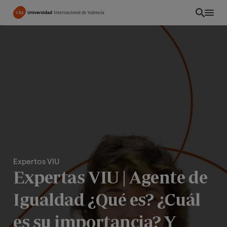
Pasar
al
contenido
principal
Expertos VIU
Expertas VIU | Agente de
EC
Igualdad ¿Qué es? ¿Cuál
es su importancia? Y