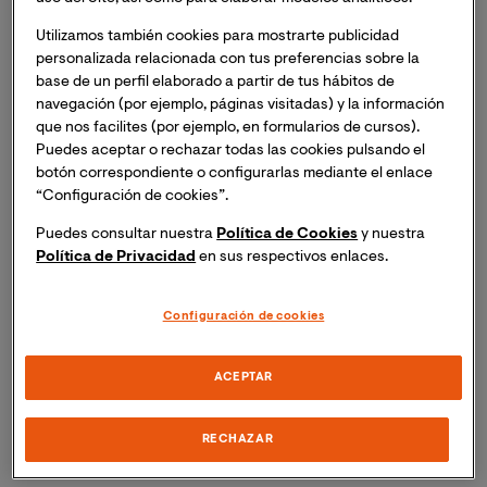
cuartas partes de los derechos reconocidos a los
Utilizamos también cookies para mostrarte publicidad
hombres. Al respecto, el
Informe Global de Brecha de
personalizada relacionada con tus preferencias sobre la
Género
2022 del Foro Económico Mundial, señala que,
base de un perfil elaborado a partir de tus hábitos de
al ritmo actual, la brecha de género tardará 132 años en
navegación (por ejemplo, páginas visitadas) y la información
terminar de cerrarse.
que nos facilites (por ejemplo, en formularios de cursos).
Puedes aceptar o rechazar todas las cookies pulsando el
botón correspondiente o configurarlas mediante el enlace
Resulta más que evidente que es necesario realizar
“Configuración de cookies”.
esfuerzos en todos los ámbitos de la sociedad, y en ese
sentido la figura de la/el Agente de Igualdad resulta
Puedes consultar nuestra
Política de Cookies
y nuestra
cada vez más relevante. Para conocer un poco más
Política de Privacidad
en sus respectivos enlaces.
sobre su naturaleza, funciones, ámbitos de desempeño
y formación necesaria para desempeñarse
Configuración de cookies
profesionalmente como uno/a, le pedimos a nuestra
experta Sandra Villajos Girona que nos lo explicara.
ACEPTAR
Sandra Villajos Girona es Licenciada en Sociología,
Magister Oficial en género y políticas de igualdad y
RECHAZAR
Magister Oficial en Profesor/a de Educación