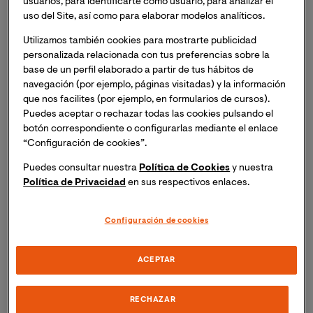
usuarios, para identificarte como usuario, para analizar el
Autónoma de México, la Universidad de Guadalajara, la
uso del Site, así como para elaborar modelos analíticos.
Universidad Autónoma de Ciudad Juárez, la
Utilizamos también cookies para mostrarte publicidad
Universidad Internacional del Ecuador y la Universidad
personalizada relacionada con tus preferencias sobre la
de Buenos Aires, Argentina; han lanzado la plataforma
base de un perfil elaborado a partir de tus hábitos de
Personal Salud COVID
, un portal online de libre
navegación (por ejemplo, páginas visitadas) y la información
acceso que ofrece tratamiento psicológico
que nos facilites (por ejemplo, en formularios de cursos).
multicomponente dedicado específicamente al
Puedes aceptar o rechazar todas las cookies pulsando el
personal de salud. Para conocer un poco más sobre
botón correspondiente o configurarlas mediante el enlace
“Configuración de cookies”.
este servicio nos pusimos en contacto con el
Dr.
Alejandro Domínguez
,
docente e investigador de la
Puedes consultar nuestra
Política de Cookies
y nuestra
Facultad de Ciencias de la Salud
de VIU y director del
Política de Privacidad
en sus respectivos enlaces.
proyecto.
Configuración de cookies
¿Cómo surge la idea de crear la plataforma Personal
Salud COVID?
ACEPTAR
La Plataforma
www.personalcovid.com
nace a partir
RECHAZAR
de nuestra experiencia con las 2 plataformas