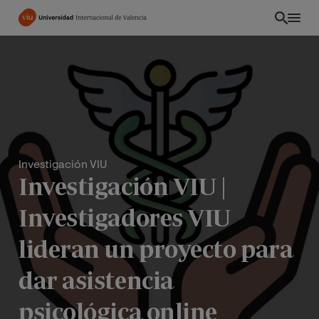
Pasar
al
contenido
principal
Investigación VIU
Investigación VIU |
Investigadores VIU
lideran un proyecto para
CO
dar asistencia
psicológica online