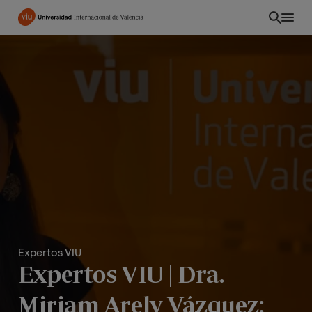
Pasar
al
contenido
principal
Expertos VIU
CO
Expertos VIU | Dra.
Miriam Arely Vázquez: