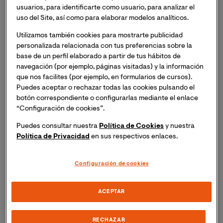
y Licenciada en Filosofía. Es experta en filosofía
usuarios, para identificarte como usuario, para analizar el
uso del Site, así como para elaborar modelos analíticos.
política y cultura de la paz, pensamiento decolonial y
movimientos sociales, y profesora invitada en
Utilizamos también cookies para mostrarte publicidad
la Cátedra UNESCO de Filosofía para la Paz.
personalizada relacionada con tus preferencias sobre la
base de un perfil elaborado a partir de tus hábitos de
navegación (por ejemplo, páginas visitadas) y la información
Paz, conflicto y desarrollo. Tres grandes conceptos
que nos facilites (por ejemplo, en formularios de cursos).
que marcan nuestra historia y nuestra actualidad.
Puedes aceptar o rechazar todas las cookies pulsando el
Desde tu perspectiva experta, ¿nos puedes explicar
botón correspondiente o configurarlas mediante el enlace
cómo se relacionan entre ellos y qué importancia
“Configuración de cookies”.
tienen para el desarrollo de nuestras sociedades?
Puedes consultar nuestra
Política de Cookies
y nuestra
Política de Privacidad
en sus respectivos enlaces.
La relación entre las tres puede no ser evidente pues
normalmente se concibe el conflicto como algo
Configuración de cookies
negativo que debe evitarse, e incluso hay algunas
posturas que pretenden eliminarlo. La propuesta de los
Estudios Internacionales de Paz, es entender el
ACEPTAR
conflicto como natural a los seres humanos y que tiene
origen en la diferencia y la diversidad humana, por lo
RECHAZAR