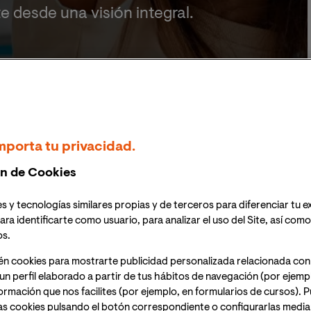
e desde una visión integral.
uento
mporta tu privacidad.
n de Cookies
Oficial
s y tecnologías similares propias y de terceros para diferenciar tu e
ara identificarte como usuario, para analizar el uso del Site, así com
os.
én cookies para mostrarte publicidad personalizada relacionada con
 CAMPO OCUPACIONAL
CLAUSTRO
CONDICIONES
DOCUMENTACIÓN
un perfil elaborado a partir de tus hábitos de navegación (por ejemp
nformación que nos facilites (por ejemplo, en formularios de cursos).
as cookies pulsando el botón correspondiente o configurarlas median