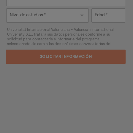
Nivel de
Edad
estudios
Universitat Internacional Valenciana – Valencian International
University S.L., tratará sus datos personales conforme a su
solicitud para contactarle e informarle del programa
seleccionado de cara a las dos próximas convocatorias del
mismo, pudiendo contactar con usted a través de medios
electrónicos (
WhatsApp
y/o correo electrónico) y por medios
telefónicos, siendo eliminados una vez facilitada dicha
información y/o transcurridas las citadas convocatorias.
Ud. podrá ejercer los derechos de acceso, supresión,
rectificación, oposición, limitación y portabilidad, mediante carta
a Universitat Internacional Valenciana – Valencian International
University S.L. - Apartado de Correos 221 de Barcelona, o
remitiendo un email a
rgpd@universidadviu.com
. Asimismo,
cuando lo considere oportuno podrá presentar una reclamación
ante la Agencia Española de protección de datos.
Podrá ponerse en contacto con nuestro Delegado de Protección
de Datos mediante escrito dirigido a
dpo@planeta.es
o a Grupo
Planeta, At.: Delegado de Protección de Datos, Avda. Diagonal
662-664, 08034 Barcelona.