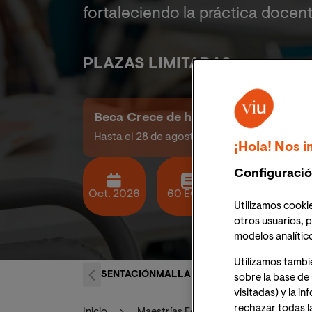
fortaleciendo la práctica docent
PLAZAS LIMITADAS
Beca Crece de hasta el 48% de desc
Hasta el 28 de agosto
¡Hola! Nos i
Configuració
Oct. 2026
60 ECTS
Online
Utilizamos cookie
otros usuarios, p
modelos analític
Utilizamos tambi
PRESENTACIÓN
MALLA CURRICULAR
ACCESO Y
sobre la base de 
visitadas) y la i
rechazar todas l