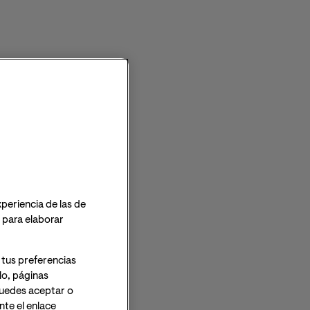
xperiencia de las de
o para elaborar
 tus preferencias
 OFICIAL
lo, páginas
 Puedes aceptar o
te el enlace