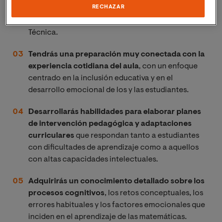
RECHAZAR
especialización
: Educación Inicial y Básica o
Educación Secundaria, Bachillerato y Formación
Técnica.
Tendrás una preparación muy conectada con la
experiencia cotidiana del aula
, con un enfoque
centrado en la inclusión educativa y en el
desarrollo emocional de los y las estudiantes.
Desarrollarás habilidades para elaborar planes
de intervención pedagógica y adaptaciones
curriculares
que respondan tanto a estudiantes
con dificultades de aprendizaje como a aquellos
con altas capacidades intelectuales.
Adquirirás un conocimiento detallado sobre los
procesos cognitivos
, los retos conceptuales, los
errores habituales y los factores emocionales que
inciden en el aprendizaje de las matemáticas.