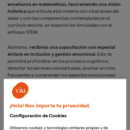
enseñanza en matemáticas, favoreciendo una visión
holística
que articula esta materia con otras áreas del
saber y con las competencias contempladas en el
currículo escolar, en especial las vinculadas con el
enfoque STEM.
Asimismo,
recibirás una capacitación con especial
énfasis en inclusión y gestión emocional
. Esto te
permitirá profundizar en los procesos cognitivos,
detectar las barreras conceptuales, analizar errores
frecuentes y comprender los aspectos emocionales
que influyen en el aprendizaje matemático. También
desarrollarás habilidades para implementar modelos
inclusivos en la
enseñanza de las matemáticas
.
¡Hola! Nos importa tu privacidad.
Configuración de Cookies
Asciende en la carrera docente
Utilizamos cookies y tecnologías similares propias y de