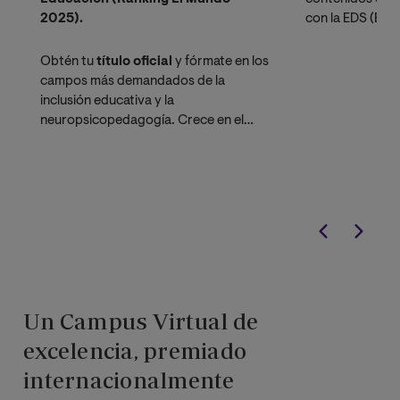
2025).
con la EDS (Edu
Desarrollo Sost
aplicar inmediat
Obtén tu
título oficial
y fórmate en los
campos más demandados de la
inclusión educativa y la
neuropsicopedagogía. Crece en el
escalafón docente
y accede a
nuevos roles en Departamentos de
Consejería Estudiantil (DECE).
Un Campus Virtual de
excelencia, premiado
internacionalmente