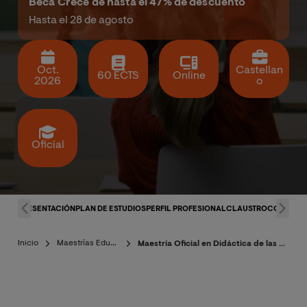
Beca Crece de hasta el 47% de descuento
Hasta el 28 de agosto
Oct.
Castellan
60 ECTS
Online
2026
o
Oficial
PRESENTACIÓN
PLAN DE ESTUDIOS
PERFIL PROFESIONAL
CLAUSTRO
CONDICI
Inicio
Maestrías Educación
Maestría Oficial en Didáctica de las Matemáticas