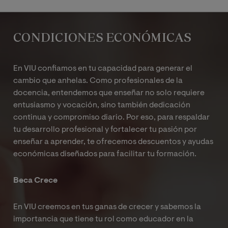
Las salidas profesionales de la
Maestría en Enseñanza
cargos adicionales, siempre respetando las
de las Matemáticas
abarcan el ejercicio docente en
disposiciones académicas de la universidad.
planteles públicos y privados, así como el diseño y
CONDICIONES ECONÓMICAS
producción de materiales educativos innovadores
enfocados en metodologías activas para la enseñanza
de las matemáticas.
En VIU confiamos en tu capacidad para generar el
cambio que anhelas. Como profesionales de la
docencia, entendemos que enseñar no solo requiere
entusiasmo y vocación, sino también dedicación
continua y compromiso diario. Por eso, para respaldar
tu desarrollo profesional y fortalecer tu pasión por
enseñar a aprender, te ofrecemos descuentos y ayudas
económicas diseñados para facilitar tu formación.
Beca Crece
En VIU creemos en tus ganas de crecer y sabemos la
importancia que tiene tu rol como educador en la