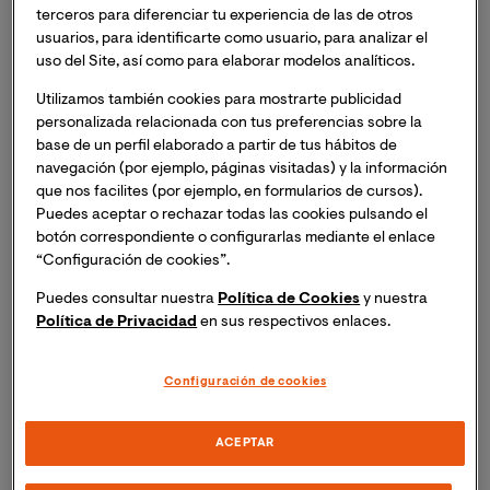
Obtén tu Maestría Oficial en tan solo 1 año y
terceros para diferenciar tu experiencia de las de otros
mejora tu puntuación para los concursos
usuarios, para identificarte como usuario, para analizar el
uso del Site, así como para elaborar modelos analíticos.
docentes.
Utilizamos también cookies para mostrarte publicidad
personalizada relacionada con tus preferencias sobre la
base de un perfil elaborado a partir de tus hábitos de
navegación (por ejemplo, páginas visitadas) y la información
¿Qué hace única a la Maestría en
que nos facilites (por ejemplo, en formularios de cursos).
Enseñanza de las Matemáticas
Puedes aceptar o rechazar todas las cookies pulsando el
botón correspondiente o configurarlas mediante el enlace
de VIU en Ecuador?
“Configuración de cookies”.
Puedes consultar nuestra
Política de Cookies
y nuestra
Política de Privacidad
en sus respectivos enlaces.
Aprenderás a vincular el aprendizaje de las
matemáticas
con los demás saberes escolares de
Configuración de cookies
manera transversal, prestando atención especial a
aquellos relacionados con las competencias STEM.
ACEPTAR
Podrás elegir entre dos itinerarios de