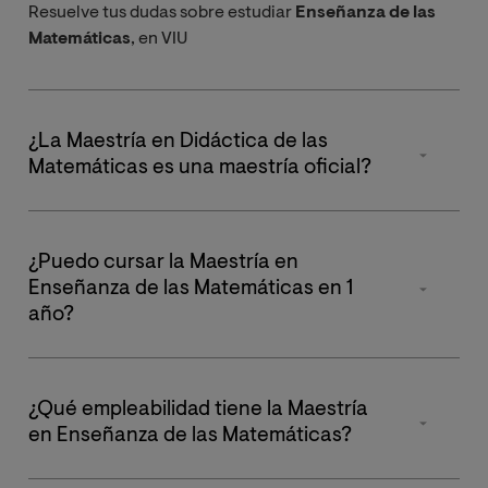
Resuelve tus dudas sobre estudiar
Enseñanza de las
Matemáticas
, en VIU
¿La Maestría en Didáctica de las
Matemáticas es una maestría oficial?
Sí. La
Maestría en Didáctica de las Matemáticas de
VIU
es oficial y como tal, está debidamente registrada.
¿Puedo cursar la Maestría en
Puedes verificar su validez revisando su publicación en
Enseñanza de las Matemáticas en 1
el Registro de Universidades, Centros y Títulos (RUCT)
año?
del Ministerio de Educación y Formación Profesional
del Gobierno de España, disponible en este enlace.
Correcto. La
Maestría en Enseñanza de las
Matemáticas
se compone de 60 créditos ECTS y está
¿Qué empleabilidad tiene la Maestría
diseñada para cursarse en un año académico
en Enseñanza de las Matemáticas?
completo. Aun así, tienes la posibilidad de postergar el
Trabajo de Fin de Maestría (TFM) y las prácticas, sin