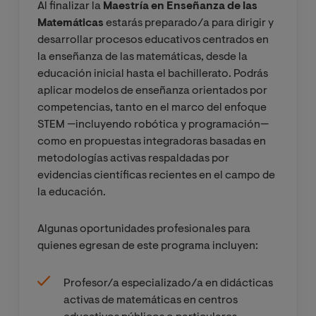
didácticos en
Al finalizar la
Maestría en Enseñanza de las
evaluación de
el aula de
Matemáticas
estarás preparado/a para dirigir y
intervencione
Secundaria,
desarrollar procesos educativos centrados en
s didácticas en
Bachillerato y
la enseñanza de las matemáticas, desde la
el aula de
Ciclos
educación inicial hasta el bachillerato. Podrás
Infantil y
Formativos:
aplicar modelos de enseñanza orientados por
Primaria.
metodologías
competencias, tanto en el marco del enfoque
activas,
STEM —incluyendo robótica y programación—
innovación
como en propuestas integradoras basadas en
educativa y
metodologías activas respaldadas por
STEM
evidencias científicas recientes en el campo de
la educación.
Algunas oportunidades profesionales para
quienes egresan de este programa incluyen:
Profesor/a especializado/a en didácticas
activas de matemáticas en centros