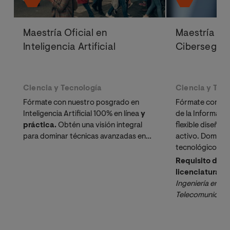
Maestría Oficial en
Maestría Ofi
Inteligencia Artificial
Cibersegur
Ciencia y Tecnología
Ciencia y Tec
Fórmate con nuestro posgrado en
Fórmate como D
Inteligencia Artificial 100% en línea
y
de la Informaci
práctica.
Obtén una visión integral
flexible diseñad
para dominar técnicas avanzadas en
activo. Domina l
Machine Learning y Optimización
tecnológicos y e
Computacional.
Requisito de a
licenciatura o t
Ingeniería en Inf
Telecomunicacio
Sistemas o equi