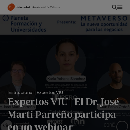
Pasar
al
contenido
principal
Institucional
| Expertos VIU
Expertos VIU | El Dr. José
EC
Martí Parreño participa
en un webinar