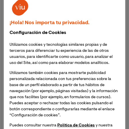
El webinar, organizado por Planeta Formación
Universidades, contó con las ponencias del Vicerrector
¡Hola! Nos importa tu privacidad.
de Investigación y Transferencia de VIU y de Juan Pablo
Configuración de Cookies
Ordoñez, Asesor de Metaverso y narrativas interactivas
en The Core School
Utilizamos cookies y tecnologías similares propias y de
A los expertos se sumaron destacados representantes
terceros para diferenciar tu experiencia de las de otros
del mundo empresarial colombiano, quienes
usuarios, para identificarte como usuario, para analizar el
compartieron su experiencia respecto al Metaverso
uso del Site, así como para elaborar modelos analíticos.
Este 26 de abril pasado se celebró el
webinar
Utilizamos también cookies para mostrarte publicidad
‘METAVERSO la nueva oportunidad para los
personalizada relacionada con tus preferencias sobre la
negocios’
, el segundo de una serie organizada por
base de un perfil elaborado a partir de tus hábitos de
Planeta Formación Universidades
en Colombia. El
navegación (por ejemplo, páginas visitadas) y la información
evento contó con las ponencias del
Dr. José Martí
que nos facilites (por ejemplo, en formularios de cursos).
Puedes aceptar o rechazar todas las cookies pulsando el
Parreño
, Vicerrector de Investigación y Transferencia
botón correspondiente o configurarlas mediante el enlace
de VIU Universidad Internacional de Valencia y de
Juan
“Configuración de cookies”.
Pablo Ordoñez
, Asesor de Metaverso y narrativas
interactivas en The Core School. A ellos se sumaron
Puedes consultar nuestra
Política de Cookies
y nuestra