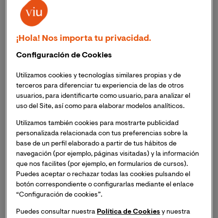
El webinar, organizado por Planeta Formación
Universidades, contó con las ponencias del Vicerrector
¡Hola! Nos importa tu privacidad.
de Investigación y Transferencia de VIU y de Juan Pablo
Configuración de Cookies
Ordoñez, Asesor de Metaverso y narrativas interactivas
en The Core School
Utilizamos cookies y tecnologías similares propias y de
A los expertos se sumaron destacados representantes
terceros para diferenciar tu experiencia de las de otros
del mundo empresarial colombiano, quienes
usuarios, para identificarte como usuario, para analizar el
compartieron su experiencia respecto al Metaverso
uso del Site, así como para elaborar modelos analíticos.
Este 26 de abril pasado se celebró el
webinar
Utilizamos también cookies para mostrarte publicidad
‘METAVERSO la nueva oportunidad para los
personalizada relacionada con tus preferencias sobre la
negocios’
, el segundo de una serie organizada por
base de un perfil elaborado a partir de tus hábitos de
Planeta Formación Universidades
en Colombia. El
navegación (por ejemplo, páginas visitadas) y la información
evento contó con las ponencias del
Dr. José Martí
que nos facilites (por ejemplo, en formularios de cursos).
Puedes aceptar o rechazar todas las cookies pulsando el
Parreño
, Vicerrector de Investigación y Transferencia
botón correspondiente o configurarlas mediante el enlace
de VIU Universidad Internacional de Valencia y de
Juan
“Configuración de cookies”.
Pablo Ordoñez
, Asesor de Metaverso y narrativas
interactivas en The Core School. A ellos se sumaron
Puedes consultar nuestra
Política de Cookies
y nuestra