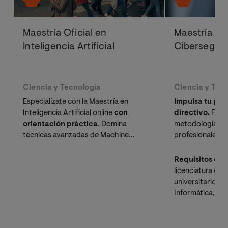
Maestría Oficial en
Maestría Ofi
Inteligencia Artificial
Cibersegur
Ciencia y Tecnología
Ciencia y Tec
Especialízate con la Maestría en
Impulsa tu perf
Inteligencia Artificial online
con
directivo.
Fórm
orientación práctica
. Domina
metodología fle
técnicas avanzadas de Machine
profesionales.
Learning y optimización
computacional, con una visión
Requisitos de 
integradora de la IA.
licenciatura o tí
universitario en
Informática, Te
Ciencias de la 