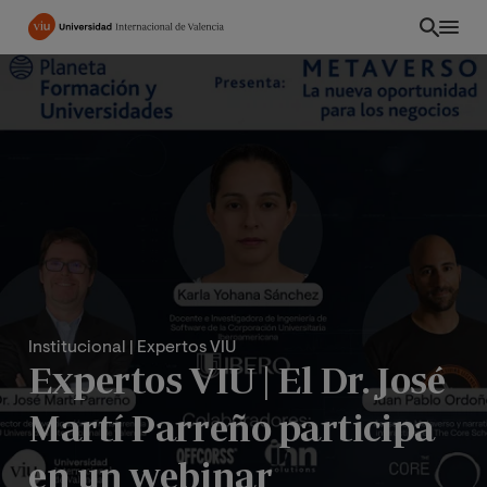
Pasar
al
contenido
principal
Institucional
| Expertos VIU
Expertos VIU | El Dr. José
PE
Martí Parreño participa
en un webinar