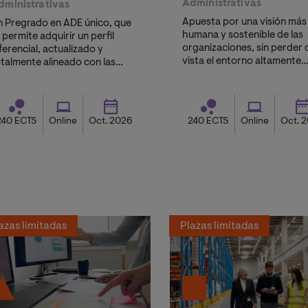
Administrativas
dministrativas
Apuesta por una visión más
n Pregrado en ADE único, que
humana y sostenible de las
 permite adquirir un perfil
organizaciones, sin perder 
ferencial, actualizado y
vista el entorno altamente
talmente alineado con las
digital en el que nos
emandas y necesidades del
desenvolvemos. Esta visión
ercado laboral
implica un enfoque que ten
cuenta tanto la tecnología
240 ECTS
Online
Oct. 2026
240 ECTS
Online
Oct. 
como las personas, para lo
una transformación empresa
equilibrada y sostenible en e
tiempo.
azas limitadas
Plazas limitadas