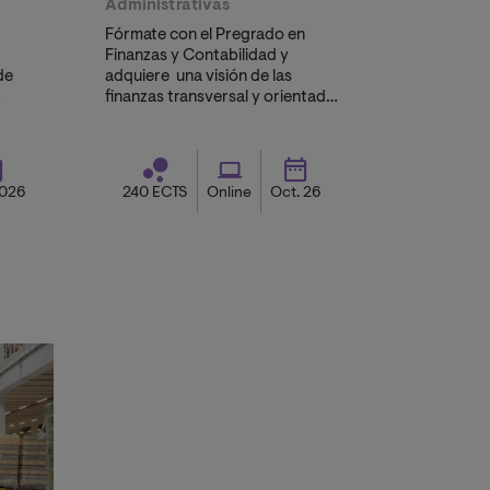
Administrativas
Fórmate con el Pregrado en
Finanzas y Contabilidad y
de
adquiere una visión de las
finanzas transversal y orientada
a la sostenibilidad. Conviértete
en el profesional especializado y
ga en
polivalente que las empresas
buscan.
2026
240 ECTS
Online
Oct. 26
grar
rial
l