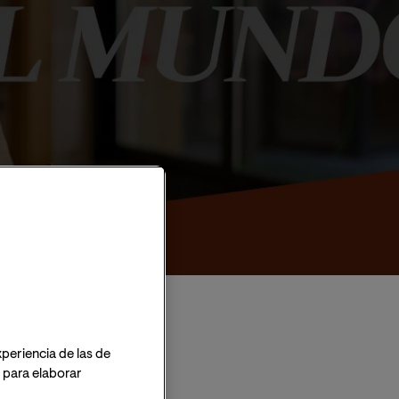
xperiencia de las de
o para elaborar
sito