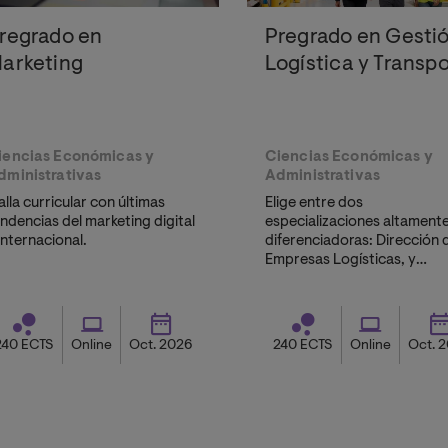
regrado en
Pregrado en Gesti
arketing
Logística y Transp
iencias Económicas y
Ciencias Económicas y
dministrativas
Administrativas
lla curricular con últimas
Elige entre dos
ndencias del marketing digital
especializaciones altament
internacional.
diferenciadoras: Dirección 
Empresas Logísticas, y
Transformación Digital y
Sostenibilidad en la Gestión
Logística. Conviértete en u
profesional fundamental par
240 ECTS
Online
Oct. 2026
240 ECTS
Online
Oct. 
economía global.