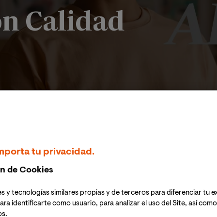
on Calidad
 de Valencia encontrarás maestrías
n la realidad laboral y social.
mporta tu privacidad.
presa
n de Cookies
s y tecnologías similares propias y de terceros para diferenciar tu e
ara identificarte como usuario, para analizar el uso del Site, así com
formativa y alcanza tu propó
os.