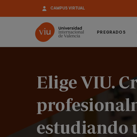
Pasar
CAMPUS VIRTUAL
al
contenido
principal
PREGRADOS
Elige VIU. C
profesional
estudiando 