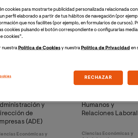
én cookies para mostrarte publicidad personalizada relacionada con
un perfil elaborado a partir de tus hábitos de navegación (por ejemp
res educativos se pondrá en contacto contigo a la mayor breved
nformación que nos facilites (por ejemplo, en formularios de cursos).
as cookies pulsando el botón correspondiente o configurarlas median
e cookies”.
r nuestra
Política de Cookies
y nuestra
Política de Privacidad
en 
azas limitadas
Plazas limitadas
ookies
RECHAZAR
regrado en
Pregrado en Recur
dministración y
Humanos y
irección de
Relaciones Labora
mpresas (ADE)
Ciencias Económicas y
iencias Económicas y