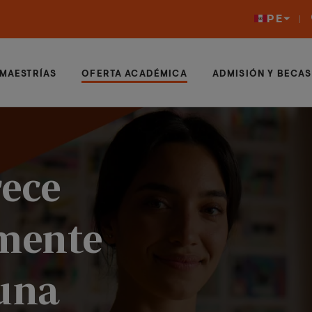
PE
MAESTRÍAS
OFERTA ACADÉMICA
ADMISIÓN Y BECAS
rece
mente
una