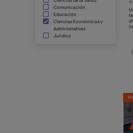
Ciencias de la Salud
A
Comunicación
U
Educación
te
di
Ciencias Económicas y
to
Administrativas
d
Jurídico
m
Pl