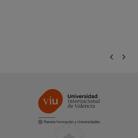
ciberbullying.
diversas formas 
psicológico, verb
ciberbullying".