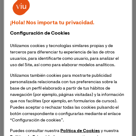
¡Hola! Nos importa tu privacidad.
21 de Noviembre de 2025
Configuración de Cookies
Incendios forestales en el Perú: causas,
impacto y prevención
Utilizamos cookies y tecnologías similares propias y de
terceros para diferenciar tu experiencia de las de otros
usuarios, para identificarte como usuario, para analizar el
uso del Site, así como para elaborar modelos analíticos.
Utilizamos también cookies para mostrarte publicidad
Ciencia y Tecnología
personalizada relacionada con tus preferencias sobre la
base de un perfil elaborado a partir de tus hábitos de
navegación (por ejemplo, páginas visitadas) y la información
que nos facilites (por ejemplo, en formularios de cursos).
Puedes aceptar o rechazar todas las cookies pulsando el
botón correspondiente o configurarlas mediante el enlace
“Configuración de cookies”.
Puedes consultar nuestra
Política de Cookies
y nuestra