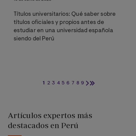
Títulos universitarios: Qué saber sobre
títulos oficiales y propios antes de
estudiar en una universidad española
siendo del Perú
1
2
3
4
5
6
7
8
9
Página
Página
Página
Página
Página
Página
Página
Página
Página
Siguiente
Última
actual
página
página
Artículos expertos más
destacados en Perú