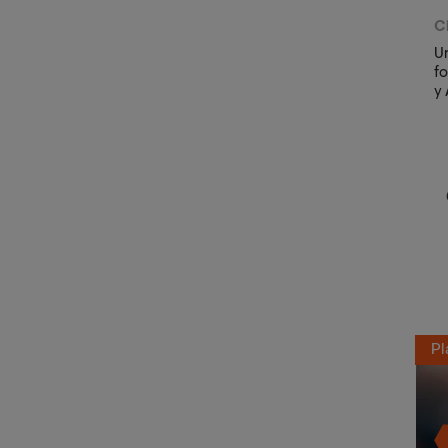
C
Un
f
y 
Pl