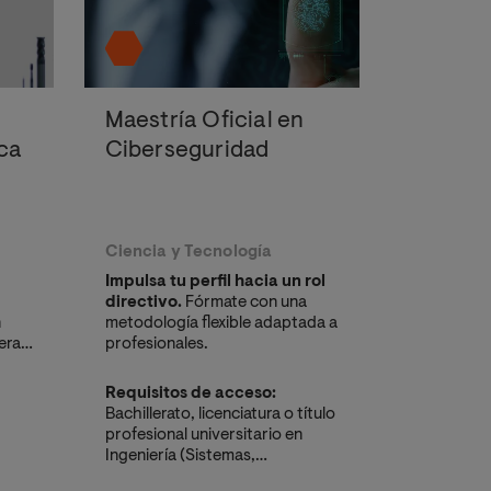
Maestría Oficial en
ca
Ciberseguridad
Ciencia y Tecnología
Impulsa tu perfil hacia un rol
directivo.
Fórmate con una
n
metodología flexible adaptada a
erar
profesionales.
r
opeo
Requisitos de acceso:
Bachillerato, licenciatura o título
profesional universitario en
Ingeniería (Sistemas,
Informática,