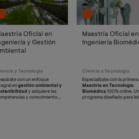
aestría Oficial en
Maestría Oficial en
ngeniería y Gestión
Ingeniería Biomédi
mbiental
iencia y Tecnología
Ciencia y Tecnología
repárate con un enfoque
Especialízate con la primera
tegral en
gestión ambiental y
Maestría en Tecnología
ostenibilidad
y adquiere las
Biomédica
100% online. U
ompetencias y conocimientos
programa diseñado para lid
ferenciales que necesitas para
la transformación del secto
rigir iniciativas de control y
salud, con título oficial eur
tigación de la contaminación.
reconocible por
SUNEDU
.