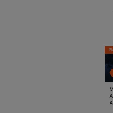
Pl
M
A
A