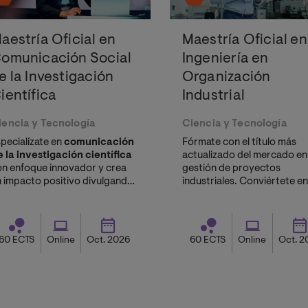
aestría Oficial en
Maestría Oficial en
omunicación Social
Ingeniería en
e la Investigación
Organización
ientífica
Industrial
iencia y Tecnología
Ciencia y Tecnología
pecialízate en
comunicación
Fórmate con el título más
 la investigación científica
actualizado del mercado en 
on enfoque innovador y crea
gestión de proyectos
n impacto positivo divulgando
industriales. Conviértete e
nocimiento de forma clara,
de los profesionales más
ractiva y efectiva en los
demandados por la industri
ctores científico y
ecnológico.
60 ECTS
Online
Oct. 2026
60 ECTS
Online
Oct. 2