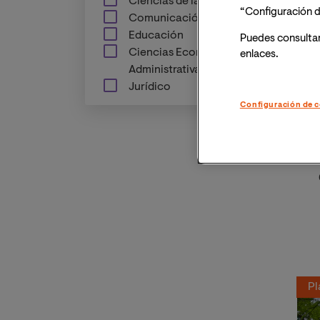
Ciencias de la Salud
Es
“Configuración d
Comunicación
In
Educación
o
Puedes consulta
t
Ciencias Económicas y
enlaces.
Le
Administrativas
co
Jurídico
in
Configuración de c
Pl