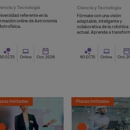
iencia y Tecnología
Ciencia y Tecnología
iversidad referente en la
Fórmate con una visión
ormación online de Astronomía
adaptable, inteligente y
Astrofísica.
colaborativa de la robótica
actual. Aprende a transfor
los desafíos de la Cuarta
Revolución Industrial en
oportunidades de desarroll
innovación.
60 ECTS
Online
Oct. 2026
60 ECTS
Online
Oct. 2
azas limitadas
Plazas limitadas