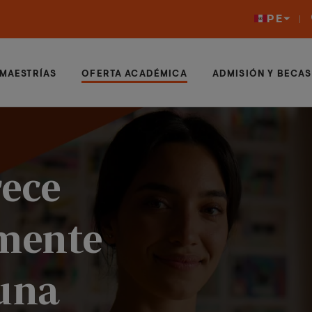
PE
MAESTRÍAS
OFERTA ACADÉMICA
ADMISIÓN Y BECAS
rece
mente
una