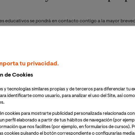
res educativos se pondrá en contacto contigo a la mayor breved
azas limitadas
Plazas limitadas
mporta tu privacidad.
n de Cookies
s y tecnologías similares propias y de terceros para diferenciar tu e
aestría Oficial en
Maestría Oficial en
ara identificarte como usuario, para analizar el uso del Site, así com
nteligencia Artificial
Big Data y Ciencia
os.
Datos
én cookies para mostrarte publicidad personalizada relacionada con
un perfil elaborado a partir de tus hábitos de navegación (por ejemp
nformación que nos facilites (por ejemplo, en formularios de cursos).
iencia y Tecnología
Ciencia y Tecnología
as cookies pulsando el botón correspondiente o configurarlas median