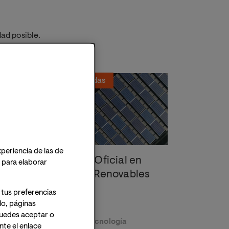
ad posible.
Plazas limitadas
xperiencia de las de
Maestría Oficial en
o para elaborar
 de
Energías Renovables
 tus preferencias
lo, páginas
 Puedes aceptar o
Ciencia y Tecnología
te el enlace