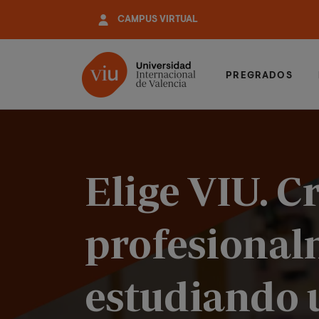
Pasar
CAMPUS VIRTUAL
al
contenido
principal
PREGRADOS
Elige VIU. C
profesional
estudiando 