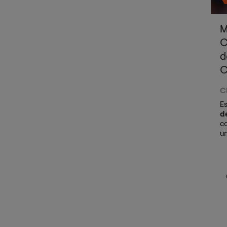
M
C
d
C
C
Es
de
c
u
co
at
se
t