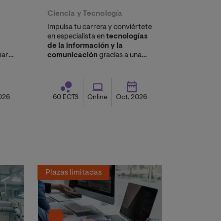
Comunicación
Ciencia y Tecnología
Impulsa tu carrera y conviértete
en especialista en
tecnologías
de la información y la
mar
comunicación
gracias a una
formación
online 
estratégica.
o e
026
60 ECTS
Online
Oct. 2026
Plazas limitadas