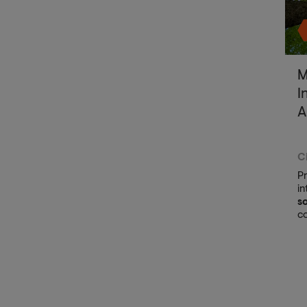
M
I
A
C
P
in
s
c
di
di
mi