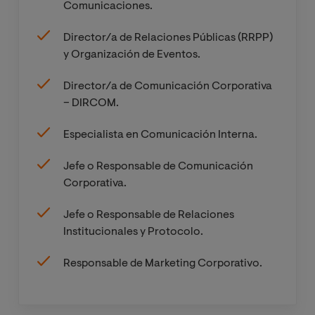
Comunicaciones.
Gestión,
Director/a de Relaciones Públicas (RRPP)
Medición y
y Organización de Eventos.
Auditoría de
Proyectos de
Director/a de Comunicación Corporativa
Comunicación
– DIRCOM.
Comunicación
Especialista en Comunicación Interna.
Persuasiva y
Oratoria. La
Jefe o Responsable de Comunicación
Portavocía
Corporativa.
Jefe o Responsable de Relaciones
Trabajo Final
Institucionales y Protocolo.
de Máster
Responsable de Marketing Corporativo.