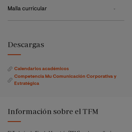
Tipos de materia
Malla curricular
Obligatorias
Primer cuatrimestre
Segund
Tesis Final
Estrategia
Descargas
Organizacion
Total de Créditos
al y de
Comunicación
Calendarios académicos
Competencia Mu Comunicación Corporativa y
Dirección e
Estratégica
Innovación en
Comunicación
Corporativa
Información sobre el TFM
Industria y
Medios de
Comunicación