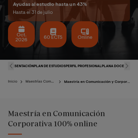
Ayudas al estudio hasta un 43%
Hasta el 31 de julio
Oct.
60 ECTS
Online
2026
PRESENTACIÓN
PLAN DE ESTUDIOS
PERFIL PROFESIONAL
PLANA DOCENTE
CON
Inicio
Maestrías Comunicación
Maestría en Comunicación y Corporativa Estratégica
Maestría en Comunicación
Corporativa 100% online