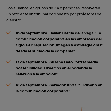
Los alumnos, en grupos de 3 a 5 personas, resolverán
Los
un reto ante un tribunal compuesto por profesores del
un 
claustro.
cla
16 de septiembre- Javier García de la Vega. ‘La
comunicación corporativa en las empresas del
siglo XXI: reputación, imagen y estrategia 360ª
desde el núcleo de la compañía”
17 de septiembre- Susana Gato. “Atresmedia
Sostenibilidad. Creemos en el poder de la
reflexión y la emoción”
18 de septiembre- Salvador Vivas. “El diseño en
la comunicación corporativa”