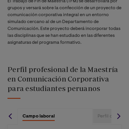
El Trabajo de Fin de Maestría (TFM) se desarrollará por
grupos y versará sobre la confección de un proyecto de
comunicación corporativa integral en un entorno
Las Nuevas
simulado cercano al de un Departamento de
Organizacion
Comunicación. Este proyecto deberá incorporar todas
es: RSC y
las disciplinas que se han estudiado en las diferentes
Sostenibilidad
asignaturas del programa formativo.
Imagen e
Identidad
Corporativa
Perfil profesional de la Maestría
en Comunicación Corporativa
Comunicación
para estudiantes peruanos
Interna,
Cultura
Organizacion
al y Liderazgo
Campo laboral
Perfil del post
El Presente y