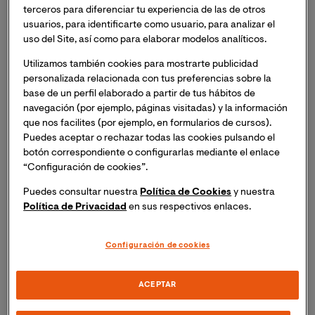
¿Qué hace única a la Maestría en
terceros para diferenciar tu experiencia de las de otros
Comunicación Corporativa de
usuarios, para identificarte como usuario, para analizar el
uso del Site, así como para elaborar modelos analíticos.
VIU en Perú?
Utilizamos también cookies para mostrarte publicidad
personalizada relacionada con tus preferencias sobre la
base de un perfil elaborado a partir de tus hábitos de
navegación (por ejemplo, páginas visitadas) y la información
“Reconocida como la mejor Maestría online
que nos facilites (por ejemplo, en formularios de cursos).
en la categoría de Comunicación
Puedes aceptar o rechazar todas las cookies pulsando el
Empresarial (Ránking El Mundo 2025).”
botón correspondiente o configurarlas mediante el enlace
“Configuración de cookies”.
Mentoría profesional:
Durante el máster, los
Puedes consultar nuestra
Política de Cookies
y nuestra
alumnos recibirán mentorías exclusivas de
Política de Privacidad
en sus respectivos enlaces.
profesionales en activo de Atresmedia, quienes
aportarán una visión directa, práctica y actual del
Configuración de cookies
sector de los medios de comunicación. De esta
forma, se estrecha el vínculo entre la formación
académica y la realidad profesional, preparando
ACEPTAR
para afrontar los retos reales de la comunicación