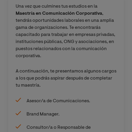
Futuro de la
Una vez que culmines tus estudios en la
Comunicación
Maestría en Comunicación Corporativa
,
Corporativa:
tendrás oportunidades laborales en una amplia
Los Medios
gama de organizaciones. Te encontrarás
Digitales
capacitado para trabajar en empresas privadas,
instituciones públicas, ONG y asociaciones, en
puestos relacionados con la comunicación
Organización
corporativa.
de Eventos,
Relaciones
A continuación, te presentamos algunos cargos
Institucionale
a los que podrás aspirar después de completar
s y Protocolo
tu maestría.
Gestión de la
Asesor/a de Comunicaciones.
Comunicación
en Situaciones
Brand Manager.
de Riesgo y de
Crisis
Consultor/a o Responsable de