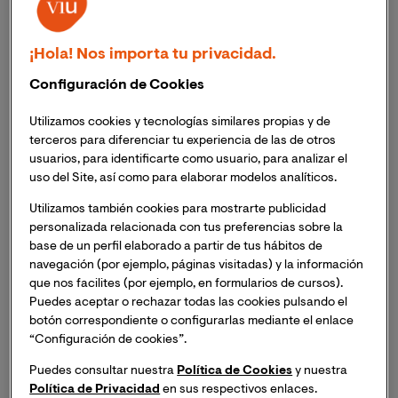
El webinar, organizado por Planeta Formación
¡Hola! Nos importa tu privacidad.
Universidades, contó con las ponencias del Vicerrector
Configuración de Cookies
de Investigación y Transferencia de VIU y de Juan Pablo
Ordoñez, Asesor de Metaverso y narrativas interactivas
Utilizamos cookies y tecnologías similares propias y de
en The Core School
terceros para diferenciar tu experiencia de las de otros
A los expertos se sumaron destacados representantes
usuarios, para identificarte como usuario, para analizar el
del mundo empresarial colombiano, quienes
uso del Site, así como para elaborar modelos analíticos.
compartieron su experiencia respecto al Metaverso
Utilizamos también cookies para mostrarte publicidad
Este 26 de abril pasado se celebró el
webinar
personalizada relacionada con tus preferencias sobre la
‘METAVERSO la nueva oportunidad para los
base de un perfil elaborado a partir de tus hábitos de
negocios’
, el segundo de una serie organizada por
navegación (por ejemplo, páginas visitadas) y la información
Planeta Formación Universidades
en Colombia. El
que nos facilites (por ejemplo, en formularios de cursos).
evento contó con las ponencias del
Dr. José Martí
Puedes aceptar o rechazar todas las cookies pulsando el
Parreño
, Vicerrector de Investigación y Transferencia
botón correspondiente o configurarlas mediante el enlace
“Configuración de cookies”.
de VIU Universidad Internacional de Valencia y de
Juan
Pablo Ordoñez
, Asesor de Metaverso y narrativas
Puedes consultar nuestra
Política de Cookies
y nuestra
interactivas en The Core School. A ellos se sumaron
Política de Privacidad
en sus respectivos enlaces.