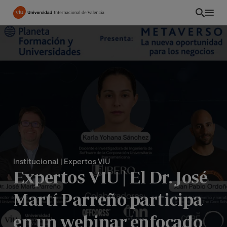
Pasar
al
contenido
principal
Institucional
| Expertos VIU
Expertos VIU | El Dr. José
CO
Martí Parreño participa
en un webinar enfocado