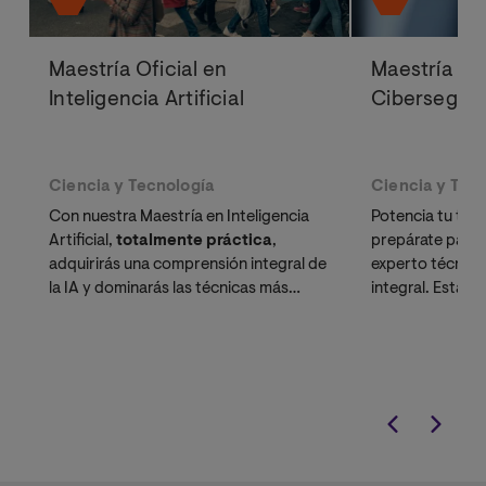
Maestría Oficial en
Maestría Ofi
Inteligencia Artificial
Cibersegur
Ciencia y Tecnología
Ciencia y Tec
Con nuestra Maestría en Inteligencia
Potencia tu tray
Artificial,
totalmente práctica
,
prepárate para 
adquirirás una comprensión integral de
experto técnico
la IA y dominarás las técnicas más
integral. Esta m
demandadas de Machine Learning y
gestión estraté
Optimización Computacional.
práctica técnic